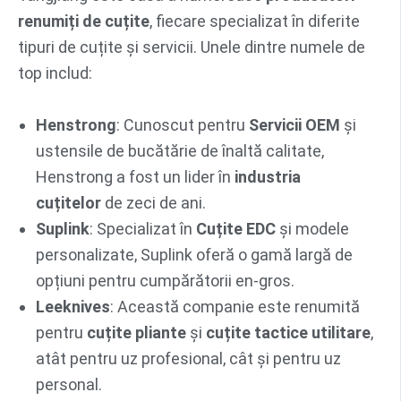
renumiți de cuțite
, fiecare specializat în diferite
tipuri de cuțite și servicii. Unele dintre numele de
top includ:
Henstrong
: Cunoscut pentru
Servicii OEM
și
ustensile de bucătărie de înaltă calitate,
Henstrong a fost un lider în
industria
cuțitelor
de zeci de ani.
Suplink
: Specializat în
Cuțite EDC
și modele
personalizate, Suplink oferă o gamă largă de
opțiuni pentru cumpărătorii en-gros.
Leeknives
: Această companie este renumită
pentru
cuțite pliante
şi
cuțite tactice utilitare
,
atât pentru uz profesional, cât și pentru uz
personal.