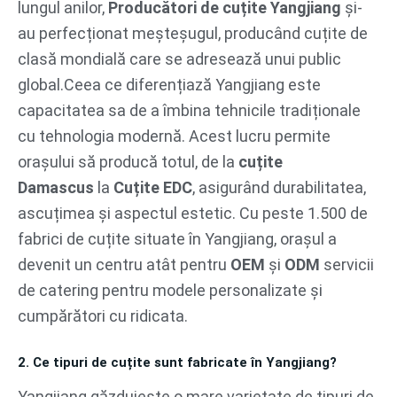
lungul anilor,
Producători de cuțite Yangjiang
și-
au perfecționat meșteșugul, producând cuțite de
clasă mondială care se adresează unui public
global.Ceea ce diferențiază Yangjiang este
capacitatea sa de a îmbina tehnicile tradiționale
cu tehnologia modernă. Acest lucru permite
orașului să producă totul, de la
cuțite
Damascus
la
Cuțite EDC
, asigurând durabilitatea,
ascuțimea și aspectul estetic. Cu peste 1.500 de
fabrici de cuțite situate în Yangjiang, orașul a
devenit un centru atât pentru
OEM
şi
ODM
servicii
de catering pentru modele personalizate și
cumpărători cu ridicata.
2. Ce tipuri de cuțite sunt fabricate în Yangjiang?
Yangjiang găzduiește o mare varietate de tipuri de