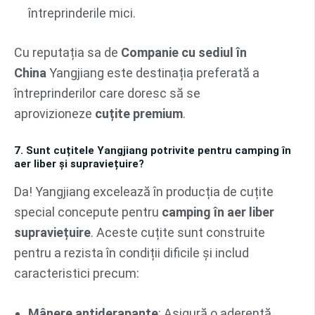
întreprinderile mici.
Cu reputația sa de
Companie cu sediul în
China
Yangjiang este destinația preferată a
întreprinderilor care doresc să se
aprovizioneze
cuțite premium
.
7. Sunt cuțitele Yangjiang potrivite pentru camping în
aer liber și supraviețuire?
Da! Yangjiang excelează în producția de cuțite
special concepute pentru
camping în aer liber
supraviețuire
. Aceste cuțite sunt construite
pentru a rezista în condiții dificile și includ
caracteristici precum:
Mânere antiderapante
: Asigură o aderență