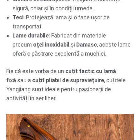
sigură, chiar și în condiții umede.
Teci
: Protejează lama și o face ușor de
transportat.
Lame durabile
: Fabricat din materiale
precum
oţel inoxidabil
şi
Damasc
, aceste lame
oferă o păstrare excelentă a muchiei.
Fie că este vorba de un
cuțit tactic cu lamă
fixă
sau a
cuțit pliabil de supraviețuire
, cuțitele
Yangjiang sunt ideale pentru pasionații de
activități în aer liber.