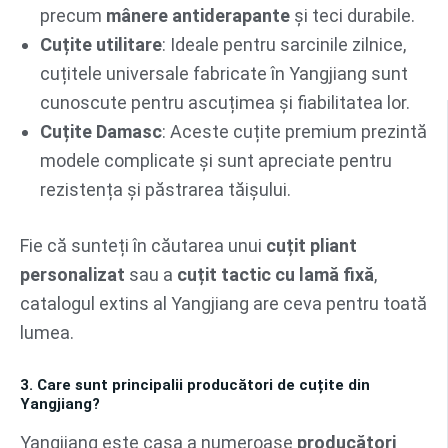
precum
mânere antiderapante
și teci durabile.
Cuțite utilitare
: Ideale pentru sarcinile zilnice,
cuțitele universale fabricate în Yangjiang sunt
cunoscute pentru ascuțimea și fiabilitatea lor.
Cuțite Damasc
: Aceste cuțite premium prezintă
modele complicate și sunt apreciate pentru
rezistența și păstrarea tăișului.
Fie că sunteți în căutarea unui
cuțit pliant
personalizat
sau a
cuțit tactic cu lamă fixă
,
catalogul extins al Yangjiang are ceva pentru toată
lumea.
3. Care sunt principalii producători de cuțite din
Yangjiang?
Yangjiang este casa a numeroase
producători