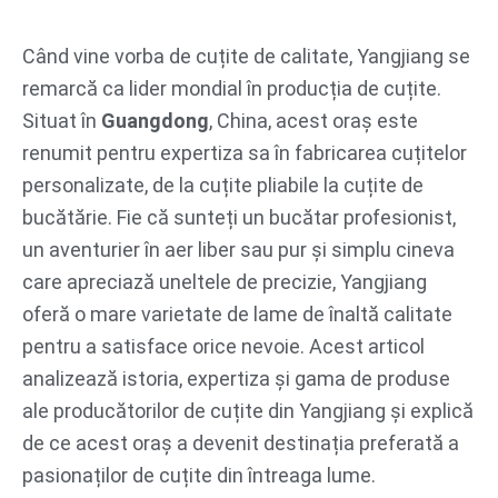
Treci
la
Când vine vorba de cuțite de calitate, Yangjiang se
conținut
remarcă ca lider mondial în producția de cuțite.
Situat în
Guangdong
, China, acest oraș este
renumit pentru expertiza sa în fabricarea cuțitelor
personalizate, de la cuțite pliabile la cuțite de
bucătărie. Fie că sunteți un bucătar profesionist,
un aventurier în aer liber sau pur și simplu cineva
care apreciază uneltele de precizie, Yangjiang
oferă o mare varietate de lame de înaltă calitate
pentru a satisface orice nevoie. Acest articol
analizează istoria, expertiza și gama de produse
ale producătorilor de cuțite din Yangjiang și explică
de ce acest oraș a devenit destinația preferată a
pasionaților de cuțite din întreaga lume.