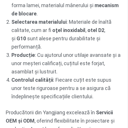
forma lamei, materialul mânerului și
mecanism
de blocare
.
Selectarea materialului
: Materiale de înaltă
calitate, cum ar fi
oţel inoxidabil
,
otel D2
,
și
G10
sunt alese pentru durabilitate și
performanță.
Producție
: Cu ajutorul unor utilaje avansate și a
unor meșteri calificați, cuțitul este forjat,
asamblat și lustruit.
Controlul calității
: Fiecare cuțit este supus
unor teste riguroase pentru a se asigura că
îndeplinește specificațiile clientului.
Producătorii din Yangjiang excelează în
Servicii
OEM și ODM
, oferind flexibilitate în proiectare și