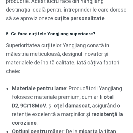
producție. Acest lucru face din Yangjiang
destinația ideală pentru întreprinderile care doresc
să se aprovizioneze
cuțite personalizate
.
5. Ce face cuțitele Yangjiang superioare?
Superioritatea cuțitelor Yangjiang constă în
măiestria meticuloasă, designul inovator și
materialele de înaltă calitate. Iată câțiva factori
cheie:
Materiale pentru lame
: Producătorii Yangjiang
folosesc materiale premium, cum ar fi
otel
D2
,
9Cr18MoV
, și
oțel damascat
, asigurând o
retenție excelentă a marginilor și
rezistență la
coroziune
.
Opțiuni pentru mâner
: De la
micarta
la
titan
,