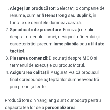
Alegeți un producător
: Selectați o companie de
renume, cum ar fi
Henstrong
sau
Suplink
, în
funcție de cerințele dumneavoastră.
Specificații de proiectare
: Furnizați detalii
despre materialul lamei, designul mânerului și
caracteristici precum
lame pliabile
sau
utilitate
tactică
.
Plasarea comenzii
: Discutați despre
MOQ
și
termenul de execuție cu producătorul.
Asigurarea calității
: Asigurați-vă că produsul
final corespunde așteptărilor dumneavoastră
prin probe și teste.
Producătorii din Yangjiang sunt cunoscuți pentru
capacitatea lor de a
personalizarea