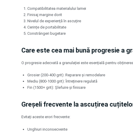
Compatibilitatea materialului lamei
Finisaj margine dorit
Nivelul de experiență în ascuțire
Cerințe de portabilitate
Constrângeri bugetare
Care este cea mai bună progresie a gr
O progresie adecvată a granulației este esențială pentru obținerea
Grosier (200-400 grit): Reparare și remodelare
Mediu (800-1000 grit): Întreținere regulată
Fin (1500+ grit): Șlefuire și finisare
Greșeli frecvente la ascuțirea cuțitel
Evitați aceste erori frecvente:
Unghiuri inconsecvente