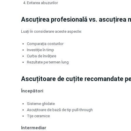
Evitarea abuzurilor
Ascuțirea profesională vs. ascuțirea 
Luați în considerare aceste aspecte:
Comparația costurilor
Investiție în timp
Curba de învățare
Rezultate pe termen lung
Ascuțitoare de cuțite recomandate pent
Începători
Sisteme ghidate
Ascuțitoare de bază de tip pull-through
Tije ceramice
Intermediar