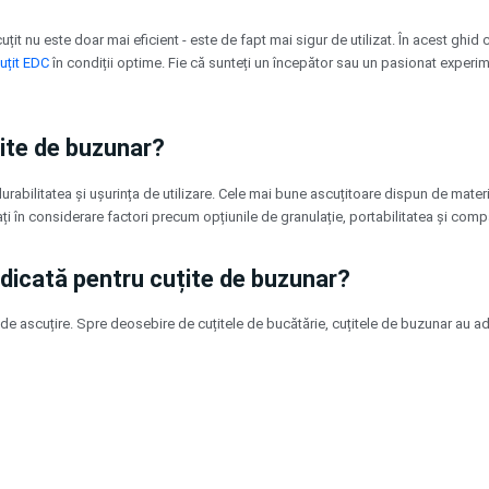
scuțit nu este doar mai eficient - este de fapt mai sigur de utilizat. În acest gh
uțit EDC
în condiții optime. Fie că sunteți un începător sau un pasionat experimen
ite de buzunar?
rabilitatea și ușurința de utilizare. Cele mai bune ascuțitoare dispun de materi
 în considerare factori precum opțiunile de granulație, portabilitatea și compati
edicată pentru cuțite de buzunar?
e ascuțire. Spre deosebire de cuțitele de bucătărie, cuțitele de buzunar au ade