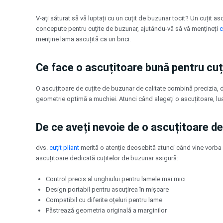
Treci
la
V-ați săturat să vă luptați cu un cuțit de buzunar tocit? Un cuțit a
conținut
concepute pentru cuțite de buzunar, ajutându-vă să vă mențineți
c
menține lama ascuțită ca un brici.
Ce face o ascuțitoare bună pentru cuț
O ascuțitoare de cuțite de buzunar de calitate combină precizia, du
geometrie optimă a muchiei. Atunci când alegeți o ascuțitoare, luați
De ce aveți nevoie de o ascuțitoare d
dvs.
cuțit pliant
merită o atenție deosebită atunci când vine vorba d
ascuțitoare dedicată cuțitelor de buzunar asigură:
Control precis al unghiului pentru lamele mai mici
Design portabil pentru ascuțirea în mișcare
Compatibil cu diferite oțeluri pentru lame
Păstrează geometria originală a marginilor