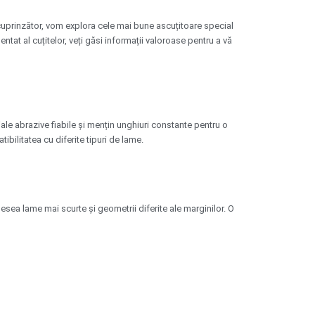
id cuprinzător, vom explora cele mai bune ascuțitoare special
tat al cuțitelor, veți găsi informații valoroase pentru a vă
ale abrazive fiabile și mențin unghiuri constante pentru o
bilitatea cu diferite tipuri de lame.
sea lame mai scurte și geometrii diferite ale marginilor. O