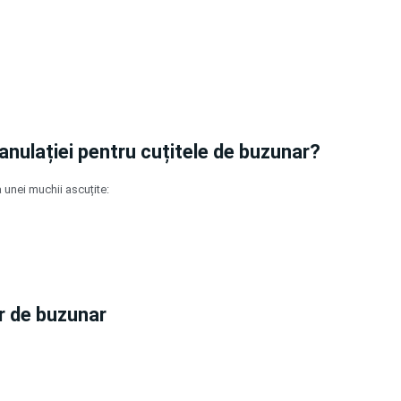
anulației pentru cuțitele de buzunar?
 unei muchii ascuțite:
or de buzunar