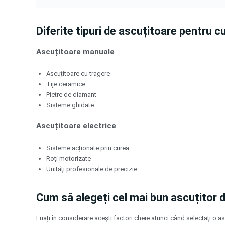
Diferite tipuri de ascuțitoare pentru c
Ascuțitoare manuale
Ascuțitoare cu tragere
Tije ceramice
Pietre de diamant
Sisteme ghidate
Ascuțitoare electrice
Sisteme acționate prin curea
Roți motorizate
Unități profesionale de precizie
Cum să alegeți cel mai bun ascuțitor 
Luați în considerare acești factori cheie atunci când selectați o a