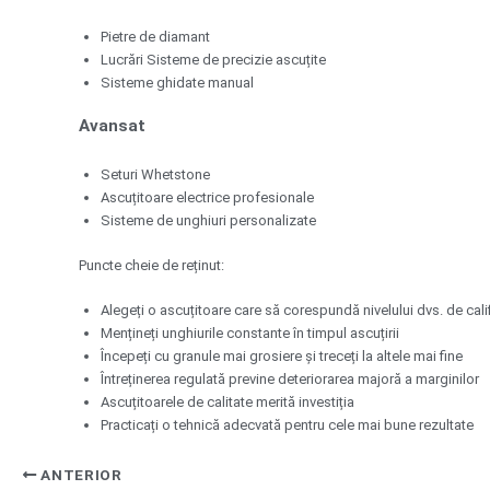
Pietre de diamant
Lucrări Sisteme de precizie ascuțite
Sisteme ghidate manual
Avansat
Seturi Whetstone
Ascuțitoare electrice profesionale
Sisteme de unghiuri personalizate
Puncte cheie de reținut:
Alegeți o ascuțitoare care să corespundă nivelului dvs. de cali
Mențineți unghiurile constante în timpul ascuțirii
Începeți cu granule mai grosiere și treceți la altele mai fine
Întreținerea regulată previne deteriorarea majoră a marginilor
Ascuțitoarele de calitate merită investiția
Practicați o tehnică adecvată pentru cele mai bune rezultate
ANTERIOR