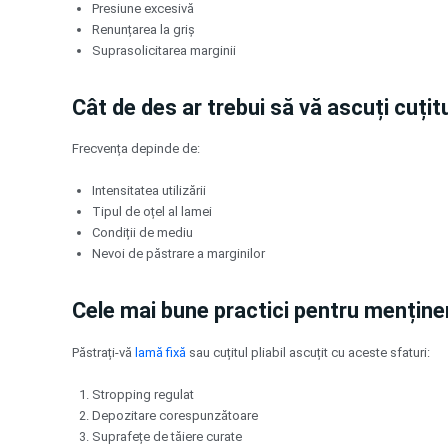
Presiune excesivă
Renunțarea la griș
Suprasolicitarea marginii
Cât de des ar trebui să vă ascuți cuți
Frecvența depinde de:
Intensitatea utilizării
Tipul de oțel al lamei
Condiții de mediu
Nevoi de păstrare a marginilor
Cele mai bune practici pentru menține
Păstrați-vă
lamă fixă
sau cuțitul pliabil ascuțit cu aceste sfaturi:
Stropping regulat
Depozitare corespunzătoare
Suprafețe de tăiere curate