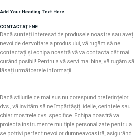
Treci
Add Your Heading Text Here
la
conținut
CONTACTAŢI-NE
Dacă sunteți interesat de produsele noastre sau aveți
nevoi de dezvoltare a produsului, vă rugăm să ne
contactați și echipa noastră vă va contacta cât mai
curând posibil! Pentru a vă servi mai bine, vă rugăm să
lăsați următoarele informații.
Dacă stilurile de mai sus nu corespund preferințelor
dvs., vă invităm să ne împărtășiți ideile, cerințele sau
chiar mostrele dvs. specifice. Echipa noastră va
proiecta instrumente multiple personalizate pentru a
se potrivi perfect nevoilor dumneavoastră, asigurând