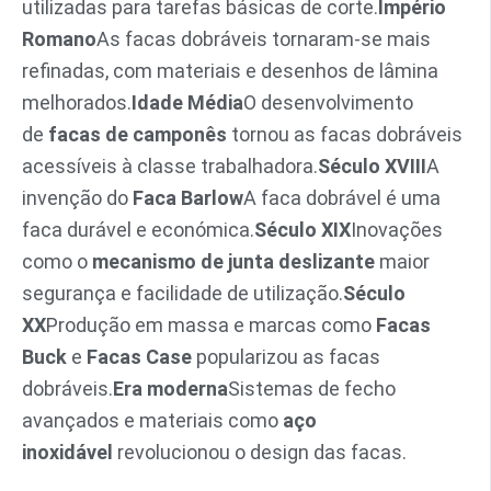
utilizadas para tarefas básicas de corte.
Império
Romano
As facas dobráveis tornaram-se mais
refinadas, com materiais e desenhos de lâmina
melhorados.
Idade Média
O desenvolvimento
de
facas de camponês
tornou as facas dobráveis
acessíveis à classe trabalhadora.
Século XVIII
A
invenção do
Faca Barlow
A faca dobrável é uma
faca durável e económica.
Século XIX
Inovações
como o
mecanismo de junta deslizante
maior
segurança e facilidade de utilização.
Século
XX
Produção em massa e marcas como
Facas
Buck
e
Facas Case
popularizou as facas
dobráveis.
Era moderna
Sistemas de fecho
avançados e materiais como
aço
inoxidável
revolucionou o design das facas.