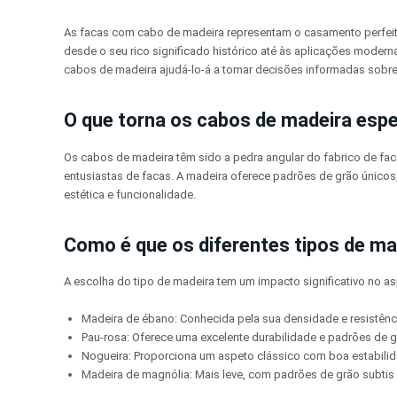
Pular
para
As facas com cabo de madeira representam o casamento perfeito 
o
desde o seu rico significado histórico até às aplicações moder
conteúdo
cabos de madeira ajudá-lo-á a tomar decisões informadas sobre
O que torna os cabos de madeira espe
Os cabos de madeira têm sido a pedra angular do fabrico de fac
entusiastas de facas. A madeira oferece padrões de grão únicos
estética e funcionalidade.
Como é que os diferentes tipos de m
A escolha do tipo de madeira tem um impacto significativo no
Madeira de ébano: Conhecida pela sua densidade e resistên
Pau-rosa: Oferece uma excelente durabilidade e padrões de 
Nogueira: Proporciona um aspeto clássico com boa estabili
Madeira de magnólia: Mais leve, com padrões de grão subtis