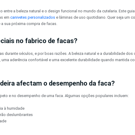
entre a beleza natural e o design funcional no mundo da cutelaria. Este gui
nas em
canivetes personalizados
e lâminas de uso quotidiano. Quer seja um co
 a sua próxima compra de facas.
ciais no fabrico de facas?
as durante séculos, e por boas razões. A beleza natural e a durabilidade do
, uma aderência confortável e uma excelente durabilidade quando mantida c
adeira afectam o desempenho da faca?
 aspeto e no desempenho de uma faca. Algumas opções populares incluem:
cia à humidade
grão deslumbrantes
dade