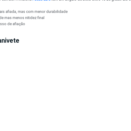
ais afiada, mas com menor durabilidade
de mas menos nitidez final
esso de afiação
anivete