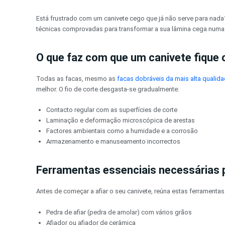
Pular
para
Está frustrado com um canivete cego que já não serve para nada
o
técnicas comprovadas para transformar a sua lâmina cega numa f
conteúdo
O que faz com que um canivete fique 
Todas as facas, mesmo as
facas dobráveis da mais alta qualid
melhor. O fio de corte desgasta-se gradualmente:
Contacto regular com as superfícies de corte
Laminação e deformação microscópica de arestas
Factores ambientais como a humidade e a corrosão
Armazenamento e manuseamento incorrectos
Ferramentas essenciais necessárias p
Antes de começar a afiar o seu canivete, reúna estas ferramentas
Pedra de afiar (pedra de amolar) com vários grãos
Afiador ou afiador de cerâmica