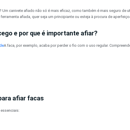
? Um canivete afiado não só é mais eficaz, como também é mais seguro de ut
erramenta afiada, quer seja um principiante ou esteja à procura de aperfeiço
cego e por que é importante afiar?
ade
A faca, por exemplo, acaba por perder o fio com o uso regular. Compreend
ara afiar facas
 essenciais: