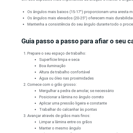
Os ângulos mais baixos (15-17°) proporcionam uma aresta m
Os ângulos mais elevados (20-25°) oferecem mais durabilida
Mantenha a consistência do seu ângulo durante todo o proc
Guia passo a passo para afiar o seu c
Prepare o seu espaço de trabalho:
Superfície limpa e seca
Boa iluminação
Altura de trabalho confortável
Água ou óleo nas proximidades
Comece com o grão grosso:
Mergulhar a pedra de amolar, se necessário
Posicionar a lâmina no ângulo correto
Aplicar uma pressão ligeira e constante
Trabalhar do calcanhar às pontas
Avançar através de grãos mais finos:
Limpar a lâmina entre os grãos
Manter o mesmo ângulo