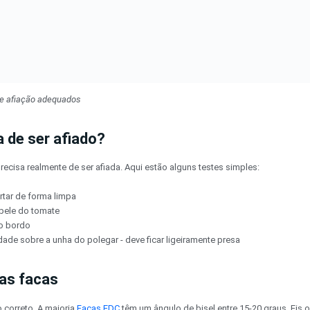
e afiação adequados
 de ser afiado?
recisa realmente de ser afiada. Aqui estão alguns testes simples:
rtar de forma limpa
 pele do tomate
do bordo
ade sobre a unha do polegar - deve ficar ligeiramente presa
as facas
 correto. A maioria
Facas EDC
têm um ângulo de bisel entre 15-20 graus. Eis o