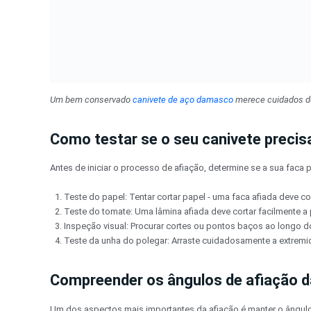
Um bem conservado
canivete de aço damasco
merece cuidados d
Como testar se o seu canivete precisa
Antes de iniciar o processo de afiação, determine se a sua faca p
Teste do papel: Tentar cortar papel - uma faca afiada deve co
Teste do tomate: Uma lâmina afiada deve cortar facilmente a
Inspeção visual: Procurar cortes ou pontos baços ao longo 
Teste da unha do polegar: Arraste cuidadosamente a extremid
Compreender os ângulos de afiação d
Um dos aspectos mais importantes da afiação é manter o ângulo