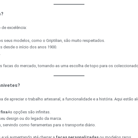
s?
de excelência:
os seus modelos, como o Griptilian, são muito respeitados.
s desde o início dos anos 1900.
.
 facas do mercado, tornando-as uma escolha de topo para os coleccionado
anivetes?
de apreciar o trabalho artesanal, a funcionalidade e a história. Aqui estão
fixa
As opções são infinitas.
 seu design ou do legado da marca.
 servindo como ferramentas para o transporte diário.
 e vá aumentando até chegar a
facas personalizadas
ou modelos raros.