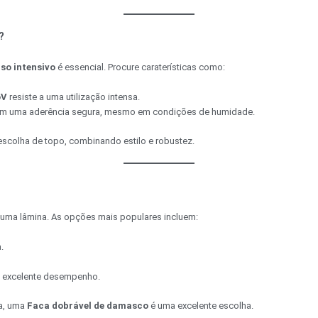
?
so intensivo
é essencial. Procure caraterísticas como:
oV
resiste a uma utilização intensa.
m uma aderência segura, mesmo em condições de humidade.
scolha de topo, combinando estilo e robustez.
 é uma lâmina. As opções mais populares incluem:
.
m excelente desempenho.
ta, uma
Faca dobrável de damasco
é uma excelente escolha.