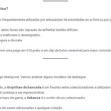
olso?
 frequentemente utilizadas por entusiastas de actividades ao ar livre ou por 
 estas facas são capazes de enfrentar tarefas difíceis.
cos melhoram o desempenho.
gura e discreta.
Com uma pega em G10 preto e um clip de bolso reversível para maior comodi
n intemporal. Vamos analisar alguns modelos de destaque:
ão, a
Griptilian de bancada
é um favorito entre coleccionadores e utilizador
l continua a ser imprescindível.
de topo de gama, a
Sebenza
é o sonho de um colecionador.
s de serem adicionadas a qualquer coleção.