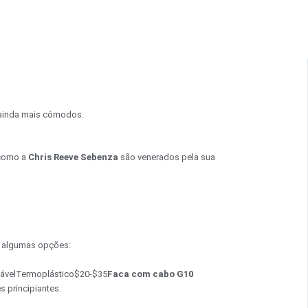
ainda mais cómodos.
 como a
Chris Reeve Sebenza
são venerados pela sua
o algumas opções:
dávelTermoplástico$20-$35
Faca com cabo G10
 principiantes.