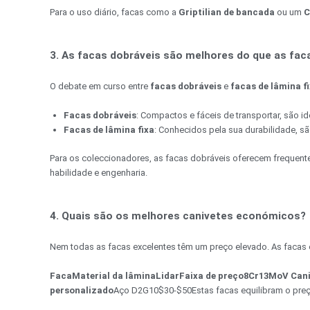
Para o uso diário, facas como a
Griptilian de bancada
ou um
C
3. As facas dobráveis são melhores do que as faca
O debate em curso entre
facas dobráveis
e
facas de lâmina f
Facas dobráveis
: Compactos e fáceis de transportar, são i
Facas de lâmina fixa
: Conhecidos pela sua durabilidade, s
Para os coleccionadores, as facas dobráveis oferecem frequen
habilidade e engenharia.
4. Quais são os melhores canivetes económicos?
Nem todas as facas excelentes têm um preço elevado. As faca
Faca
Material da lâmina
Lidar
Faixa de preço
8Cr13MoV Cani
personalizado
Aço D2G10$30-$50Estas facas equilibram o preço