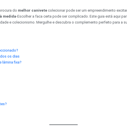
procura do
melhor canivete
colecionar pode ser um empreendimento excitan
 à medida
-Escolher a faca certa pode ser complicado. Este guia está aqui pa
ade e colecionismo. Mergulhe e descubra o complemento perfeito para a sua
leccionado?
odos os dias
 lâmina fixa?
etes?