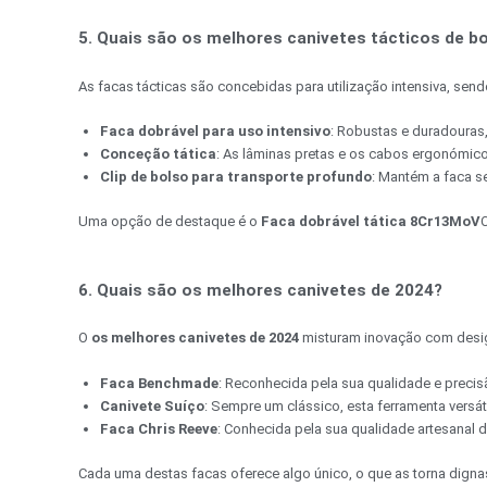
5. Quais são os melhores canivetes tácticos de b
As facas tácticas são concebidas para utilização intensiva, sendo
Faca dobrável para uso intensivo
: Robustas e duradouras,
Conceção tática
: As lâminas pretas e os cabos ergonómi
Clip de bolso para transporte profundo
: Mantém a faca se
Uma opção de destaque é o
Faca dobrável tática 8Cr13MoV
6. Quais são os melhores canivetes de 2024?
O
os melhores canivetes de 2024
misturam inovação com desig
Faca Benchmade
: Reconhecida pela sua qualidade e precis
Canivete Suíço
: Sempre um clássico, esta ferramenta versáti
Faca Chris Reeve
: Conhecida pela sua qualidade artesanal 
Cada uma destas facas oferece algo único, o que as torna digna