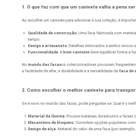
1. O que faz com que um canivete valha a pena se
Ao escolher um canivete para adicionar à sua coleção, é importan
Qualidade de construção
: Uma faca fabricada com materia
tempo.
Design e artesanato
: Detalhes intrincados e estilos único
Funcionalidade
: A
bom canivete
deve equilibrar forma e f
No
mundo das facas
os coleccionadores procuram frequente
a facilidade de afiar, a durabilidade e a versatilidade da
faca de 
2. Como escolher o melhor canivete para transpor
Se é novo no mundo das facas, pode perguntar-se:
Qual é o melh
Material da lâmina
: Procure materiais duradouros e fáceis 
Mecanismo de bloqueio
: Considere opções populares co
Design de alça
: Material do cabo de uma faca (por exemplo