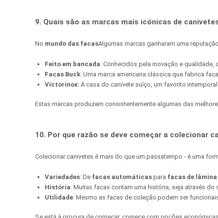
9. Quais são as marcas mais icónicas de canivete
No
mundo das facas
Algumas marcas ganharam uma reputação 
Feito em bancada
: Conhecidos pela inovação e qualidade, 
Facas Buck
: Uma marca americana clássica que fabrica faca
Victorinox
: A casa do canivete suíço, um favorito intemporal
Estas marcas produzem consistentemente algumas das melhores
10. Por que razão se deve começar a colecionar c
Colecionar canivetes é mais do que um passatempo - é uma forma 
Variedades
: De
facas automáticas
para
facas de lâmina 
História
: Muitas facas contam uma história, seja através do
Utilidade
: Mesmo as facas de coleção podem ser funcionais,
Se está à procura de começar, comece com opções económicas