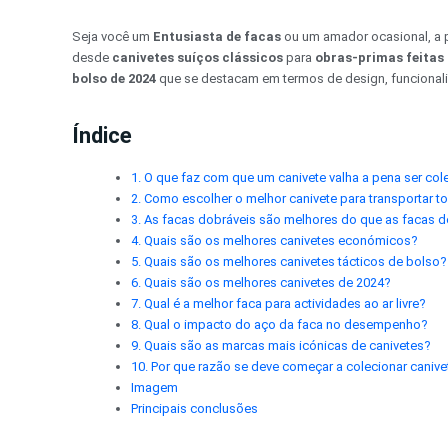
Pular
para
Seja você um
Entusiasta de facas
ou um amador ocasional, a 
o
desde
canivetes suíços clássicos
para
obras-primas feitas
conteúdo
bolso de 2024
que se destacam em termos de design, funcionalid
Índice
1. O que faz com que um canivete valha a pena ser co
2. Como escolher o melhor canivete para transportar t
3. As facas dobráveis são melhores do que as facas de
4. Quais são os melhores canivetes económicos?
5. Quais são os melhores canivetes tácticos de bolso?
6. Quais são os melhores canivetes de 2024?
7. Qual é a melhor faca para actividades ao ar livre?
8. Qual o impacto do aço da faca no desempenho?
9. Quais são as marcas mais icónicas de canivetes?
10. Por que razão se deve começar a colecionar caniv
Imagem
Principais conclusões