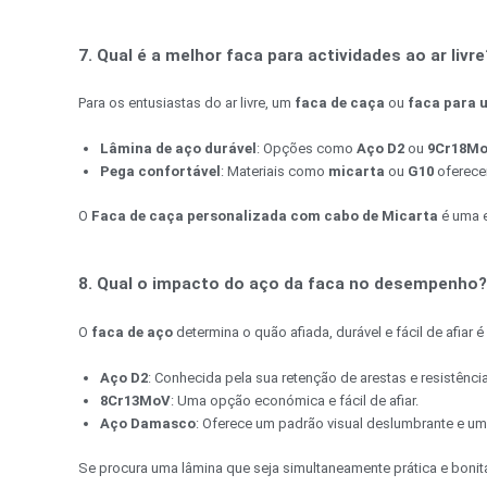
7. Qual é a melhor faca para actividades ao ar livre
Para os entusiastas do ar livre, um
faca de caça
ou
faca para u
Lâmina de aço durável
: Opções como
Aço D2
ou
9Cr18M
Pega confortável
: Materiais como
micarta
ou
G10
oferece
O
Faca de caça personalizada com cabo de Micarta
é uma e
8. Qual o impacto do aço da faca no desempenho?
O
faca de aço
determina o quão afiada, durável e fácil de afiar
Aço D2
: Conhecida pela sua retenção de arestas e resistência
8Cr13MoV
: Uma opção económica e fácil de afiar.
Aço Damasco
: Oferece um padrão visual deslumbrante e u
Se procura uma lâmina que seja simultaneamente prática e boni