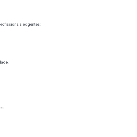
profissionais exigentes:
dade.
es.