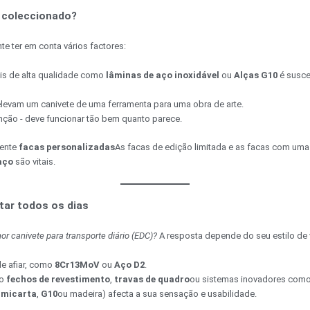
r coleccionado?
te ter em conta vários factores:
is de alta qualidade como
lâminas de aço inoxidável
ou
Alças G10
é susce
s elevam um canivete de uma ferramenta para uma obra de arte.
unção - deve funcionar tão bem quanto parece.
mente
facas personalizadas
As facas de edição limitada e as facas com uma h
aço
são vitais.
tar todos os dias
or canivete para transporte diário (EDC)?
A resposta depende do seu estilo de 
de afiar, como
8Cr13MoV
ou
Aço D2
.
mo
fechos de revestimento
,
travas de quadro
ou sistemas inovadores com
,
micarta
,
G10
ou madeira) afecta a sua sensação e usabilidade.