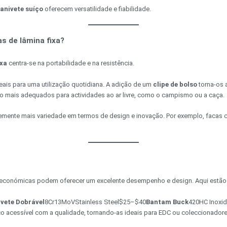
anivete suíço
oferecem versatilidade e fiabilidade.
s de lâmina fixa?
ixa
centra-se na portabilidade e na resistência.
deais para uma utilização quotidiana. A adição de um
clipe de bolso
torna-os 
ão mais adequados para actividades ao ar livre, como o campismo ou a caça.
temente mais variedade em termos de design e inovação. Por exemplo, facas
s económicas podem oferecer um excelente desempenho e design. Aqui estã
vete Dobrável
8Cr13MoVStainless Steel$25–$40
Bantam Buck
420HC Inoxi
 acessível com a qualidade, tornando-as ideais para EDC ou coleccionadores