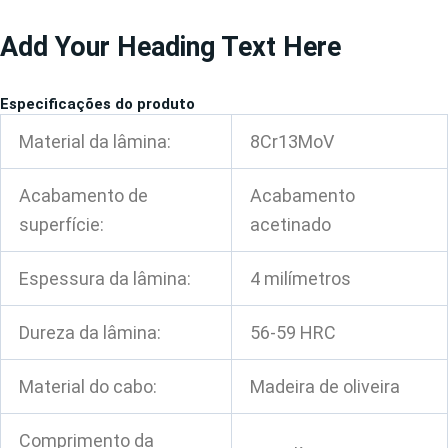
Pular
Add Your Heading Text Here
para
o
conteúdo
Especificações do produto
Material da lâmina:
8Cr13MoV
Acabamento de
Acabamento
superfície:
acetinado
Espessura da lâmina:
4 milímetros
Dureza da lâmina:
56-59 HRC
Material do cabo:
Madeira de oliveira
Comprimento da