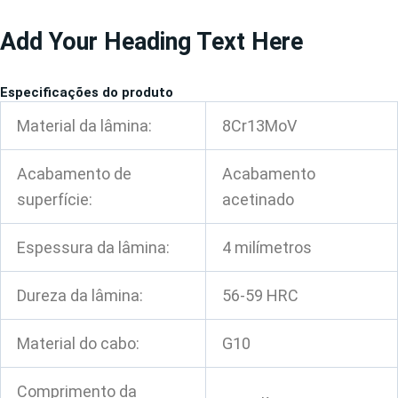
Pular
Add Your Heading Text Here
para
o
conteúdo
Especificações do produto
Material da lâmina:
8Cr13MoV
Acabamento de
Acabamento
superfície:
acetinado
Espessura da lâmina:
4 milímetros
Dureza da lâmina:
56-59 HRC
Material do cabo:
G10
Comprimento da