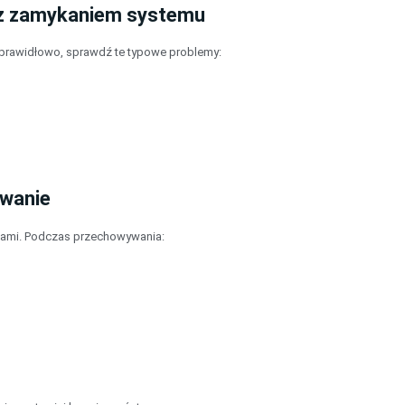
z zamykaniem systemu
ię prawidłowo, sprawdź te typowe problemy:
ywanie
isami. Podczas przechowywania: