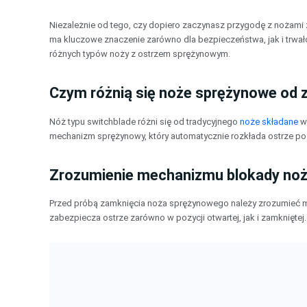
Przejdź
do
Niezależnie od tego, czy dopiero zaczynasz przygodę z nożami
treści
ma kluczowe znaczenie zarówno dla bezpieczeństwa, jak i trw
różnych typów noży z ostrzem sprężynowym.
Czym różnią się noże sprężynowe od 
Nóż typu switchblade różni się od tradycyjnego
noże składane
w 
mechanizm sprężynowy, który automatycznie rozkłada ostrze po 
Zrozumienie mechanizmu blokady no
Przed próbą zamknięcia noża sprężynowego należy zrozumieć 
zabezpiecza ostrze zarówno w pozycji otwartej, jak i zamkniętej.