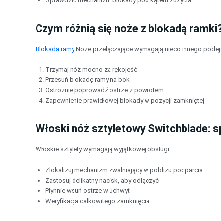
Sprawdzić mechanizm blokady pod kątem zużycia
Czym różnią się noże z blokadą ramki
Blokada ramy
Noże przełączające wymagają nieco innego podejś
Trzymaj nóż mocno za rękojeść
Przesuń blokadę ramy na bok
Ostrożnie poprowadź ostrze z powrotem
Zapewnienie prawidłowej blokady w pozycji zamkniętej
Włoski nóż sztyletowy Switchblade: s
Włoskie sztylety wymagają wyjątkowej obsługi:
Zlokalizuj mechanizm zwalniający w pobliżu podparcia
Zastosuj delikatny nacisk, aby odłączyć
Płynnie wsuń ostrze w uchwyt
Weryfikacja całkowitego zamknięcia