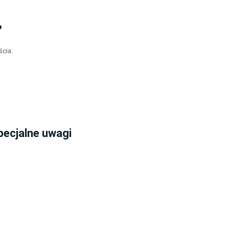
?
cia:
pecjalne uwagi