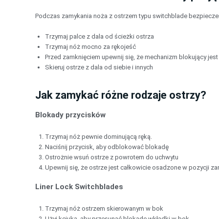
Podczas zamykania noża z ostrzem typu switchblade bezpiecze
Trzymaj palce z dala od ścieżki ostrza
Trzymaj nóż mocno za rękojeść
Przed zamknięciem upewnij się, że mechanizm blokujący jest
Skieruj ostrze z dala od siebie i innych
Jak zamykać różne rodzaje ostrzy?
Blokady przycisków
Trzymaj nóż pewnie dominującą ręką.
Naciśnij przycisk, aby odblokować blokadę
Ostrożnie wsuń ostrze z powrotem do uchwytu
Upewnij się, że ostrze jest całkowicie osadzone w pozycji za
Liner Lock Switchblades
Trzymaj nóż ostrzem skierowanym w bok
Użyj kciuka, aby przesunąć blokadę wkładki w bok.