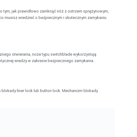
a o tym, jak prawidłowo zamknąć nóż z ostrzem sprężynowym,
 co musisz wiedzieć o bezpiecznym i skutecznym zamykaniu
nego otwierania, noże typu switchblade wykorzystują
istycznej wiedzy w zakresie bezpiecznego zamykania.
blokady liner lock lub button lock. Mechanizm blokady