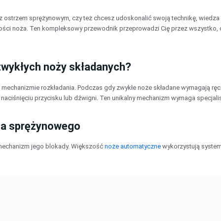
 z ostrzem sprężynowym, czy też chcesz udoskonalić swoją technikę, wiedz
ałości noża. Ten kompleksowy przewodnik przeprowadzi Cię przez wszystko,
zwykłych noży składanych?
mechanizmie rozkładania. Podczas gdy zwykłe noże składane wymagają ręcz
naciśnięciu przycisku lub dźwigni. Ten unikalny mechanizm wymaga specjal
ża sprężynowego
mechanizm jego blokady. Większość
noże automatyczne
wykorzystują system 