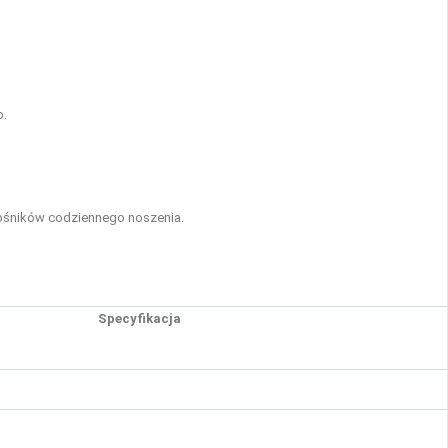
p.
łośników codziennego noszenia.
Specyfikacja