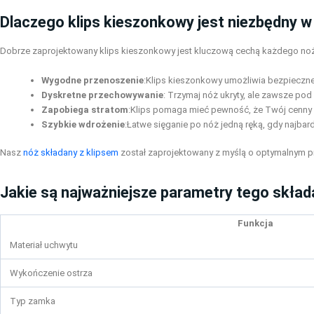
Dlaczego klips kieszonkowy jest niezbędny 
Dobrze zaprojektowany klips kieszonkowy jest kluczową cechą każdego noż
Wygodne przenoszenie
:Klips kieszonkowy umożliwia bezpieczne
Dyskretne przechowywanie
: Trzymaj nóż ukryty, ale zawsze pod
Zapobiega stratom
:Klips pomaga mieć pewność, że Twój cenny
Szybkie wdrożenie
:Łatwe sięganie po nóż jedną ręką, gdy najbar
Nasz
nóż składany z klipsem
został zaprojektowany z myślą o optymalnym pr
Jakie są najważniejsze parametry tego skła
Funkcja
Materiał uchwytu
Wykończenie ostrza
Typ zamka