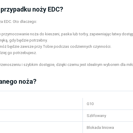
w przypadku noży EDC?
a EDC. Oto dlaczego:
 przymocowanie noża do kieszeni, paska lub torby, zapewniając łatwy dostę
 ręką, gdy będzie potrzebny.
 nóż będzie zawsze przy Tobie podczas codziennych czynności.
dziej go potrzebujesz.
zenoszeniu i szybkim dostępie, dzięki czemu jest idealnym wyborem dla mi
danego noża?
G10
Szlifowany
Blokada liniowa