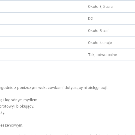
Około 3,5 cala
D2
Około 8 cali
Około 4 uncje
Tak, odwracalne
zgodnie z poniższymi wskazówkami dotyczącymi pielęgnacji:
ką i łagodnym mydłem.
rotowy i blokujący.
ży.
kieszeniowym.