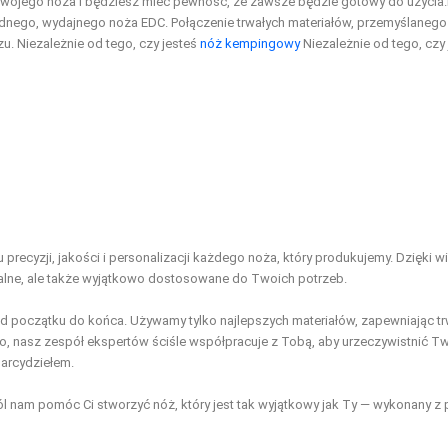
wojego noża i będziesz mieć pewność, że zawsze będzie gotowy do użycia.
go, wydajnego noża EDC. Połączenie trwałych materiałów, przemyślanego pro
u. Niezależnie od tego, czy jesteś
nóż kempingowy
Niezależnie od tego, czy
recyzji, jakości i personalizacji każdego noża, który produkujemy. Dzięki w
nalne, ale także wyjątkowo dostosowane do Twoich potrzeb.
 od początku do końca. Używamy tylko najlepszych materiałów, zapewniając 
go, nasz zespół ekspertów ściśle współpracuje z Tobą, aby urzeczywistnić 
 arcydziełem.
l nam pomóc Ci stworzyć nóż, który jest tak wyjątkowy jak Ty — wykonany z p