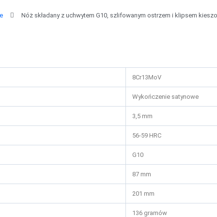
e
Nóż składany z uchwytem G10, szlifowanym ostrzem i klipsem kies
8Cr13MoV
Wykończenie satynowe
3,5 mm
56-59 HRC
G10
87 mm
201 mm
136 gramów