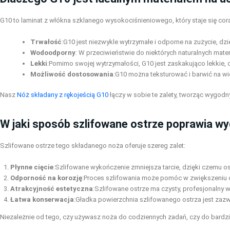
G10 to laminat z włókna szklanego wysokociśnieniowego, który staje się co
Trwałość
:G10 jest niezwykle wytrzymałe i odporne na zużycie, d
Wodoodporny
: W przeciwieństwie do niektórych naturalnych mat
Lekki
:Pomimo swojej wytrzymałości, G10 jest zaskakująco lekkie, c
Możliwość dostosowania
:G10 można teksturować i barwić na w
Nasz
Nóż składany z rękojeścią G10
łączy w sobie te zalety, tworząc wygodny
W jaki sposób szlifowane ostrze poprawia w
Szlifowane ostrze tego składanego noża oferuje szereg zalet:
Płynne cięcie
:Szlifowane wykończenie zmniejsza tarcie, dzięki czemu ost
Odporność na korozję
:Proces szlifowania może pomóc w zwiększeniu od
Atrakcyjność estetyczna
:Szlifowane ostrze ma czysty, profesjonalny w
Łatwa konserwacja
:Gładka powierzchnia szlifowanego ostrza jest zazw
Niezależnie od tego, czy używasz noża do codziennych zadań, czy do bardz