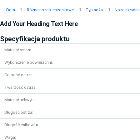
Przejdź
do
Dom
Różne noże kieszonkowe
Typ noża
Noże składan
treści
Add Your Heading Text Here
Specyfikacja produktu
Materiał ostrza:
Wykończenie powierzchni:
Grubość ostrza:
Twardość ostrza:
Materiał uchwytu:
Długość ostrza:
Długość całkowita:
Waga: