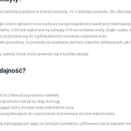
raz bardziej popularny w branży nożowej, i to z dobrego powodu. Oto dlacze
zięki czemu rękojeść noża zachowa swoją integralność nawet przy intensywn
eriałów, z których wykonane są uchwyty, G10 nie wchłania wody, dzięki cze
o przyczynia się do ogólnej łatwości noszenia i używania noża.
iele sposobów, co pozwala na uzyskanie zarówno walorów estetycznych, jak 
 i pewny chwyt, który sprawdzi się w każdej sytuacji.
ydajność?
rze z łatwością przecina materiały.
porności ostrza na rdzę i korozję.
ygląd, który docenia wielu miłośników noży.
yczaj łatwiejsza do czyszczenia i konserwacji niż inne wykończenia.
iej wymagających zajęć na świeżym powietrzu, szlifowane ostrze zapewni ni