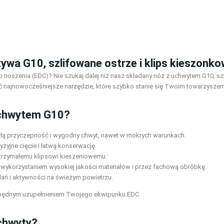
zywa G10, szlifowane ostrze i klips kieszonk
oszenia (EDC)? Nie szukaj dalej niż nasz składany nóż z uchwytem G10, s
ić najnowocześniejsze narzędzie, które szybko stanie się Twoim towarzysze
uchwytem G10?
łą przyczepność i wygodny chwyt, nawet w mokrych warunkach.
zyjne cięcie i łatwą konserwację.
wytrzymałemu klipsowi kieszeniowemu.
 wykorzystaniem wysokiej jakości materiałów i przez fachową obróbkę.
dań i aktywności na świeżym powietrzu.
 niezbędnym uzupełnieniem Twojego ekwipunku EDC.
uchwyty?