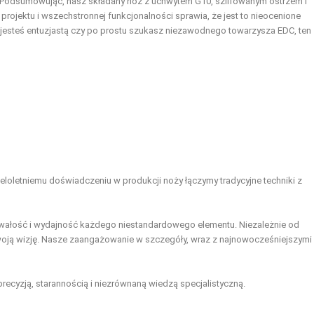
Podsumowując, nasz składany nóż z uchwytem G10, szlifowanym ostrzem i
jektu i wszechstronnej funkcjonalności sprawia, że jest to nieocenione
 jesteś entuzjastą czy po prostu szukasz niezawodnego towarzysza EDC, ten
ieloletniemu doświadczeniu w produkcji noży łączymy tradycyjne techniki z
trwałość i wydajność każdego niestandardowego elementu. Niezależnie od
Twoją wizję. Nasze zaangażowanie w szczegóły, wraz z najnowocześniejszymi
recyzją, starannością i niezrównaną wiedzą specjalistyczną.