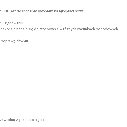
go G10 jest doskonałym wyborem na rękojeści noży:
ym użytkowaniu.
mu doskonale nadaje się do stosowania w różnych warunkach pogodowych.
i poprawę chwytu.
ezawodną wydajność cięcia.