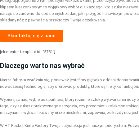
Postępując zgodnie z tymi prostymi wskazówkami, przedłużysz żywotność s
klipsem kieszonkowym to wyjątkowy wybór dla każdego, kto szuka niezawodne
narzędzie zarówno do codziennych zadań, jak i przygód na świeżym powietrz
składany nóż z pewnością przekroczy Twoje oczekiwania.
Skontaktuj się z nami
[elementor-template id="5781"]
Dlaczego warto nas wybrać
Nasza fabryka wyróżnia się, ponieważ jesteśmy głęboko oddani dostarczaniu p
nowoczesną technologią, aby oferować produkty, które są nie tylko funkcjo
Wybierając nas, wybierasz partnera, który rozumie sztukę wytwarzania noży
tego, czy szukasz praktycznego narzędzia, czy przedmiotu kolekcjonerskie
maszynami i wykwalifikowanymi rzemieślnikami, zapewnia, że każdy nóż jest
W HT Pocket Knife Factory Twoja satysfakcja jest naszym priorytetem. Pozwó