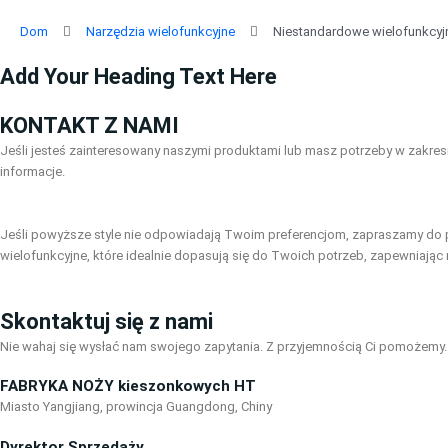
Przejdź
do
Dom
Narzędzia wielofunkcyjne
Niestandardowe wielofunkcyjn
treści
Add Your Heading Text Here
KONTAKT Z NAMI
Jeśli jesteś zainteresowany naszymi produktami lub masz potrzeby w zakresie
informacje.
Jeśli powyższe style nie odpowiadają Twoim preferencjom, zapraszamy do p
wielofunkcyjne, które idealnie dopasują się do Twoich potrzeb, zapewniają
Skontaktuj się z nami
Nie wahaj się wysłać nam swojego zapytania. Z przyjemnością Ci pomożemy.
FABRYKA NOŻY kieszonkowych HT
Miasto Yangjiang, prowincja Guangdong, Chiny
Dyrektor Sprzedaży