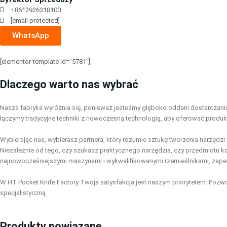
+8613926318100
[email protected]
WhatsApp
[elementor-template id="5781"]
Dlaczego warto nas wybrać
Nasza fabryka wyróżnia się, ponieważ jesteśmy głęboko oddani dostarczaniu
łączymy tradycyjne techniki z nowoczesną technologią, aby oferować produkt
Wybierając nas, wybierasz partnera, który rozumie sztukę tworzenia narzęd
Niezależnie od tego, czy szukasz praktycznego narzędzia, czy przedmiotu k
najnowocześniejszymi maszynami i wykwalifikowanymi rzemieślnikami, zapewn
W HT Pocket Knife Factory Twoja satysfakcja jest naszym priorytetem. Pozwó
specjalistyczną.
Produkty powiązane