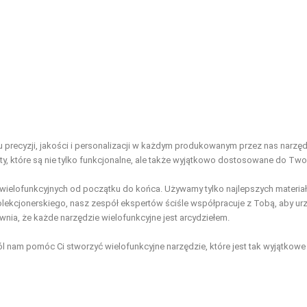
 precyzji, jakości i personalizacji w każdym produkowanym przez nas narzęd
y, które są nie tylko funkcjonalne, ale także wyjątkowo dostosowane do Two
zi wielofunkcyjnych od początku do końca. Używamy tylko najlepszych mater
olekcjonerskiego, nasz zespół ekspertów ściśle współpracuje z Tobą, aby u
ia, że każde narzędzie wielofunkcyjne jest arcydziełem.
l nam pomóc Ci stworzyć wielofunkcyjne narzędzie, które jest tak wyjątkowe