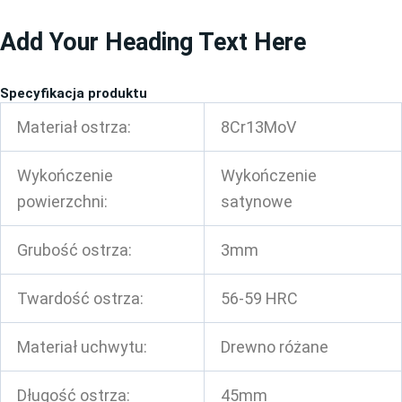
Przejdź
Add Your Heading Text Here
do
treści
Specyfikacja produktu
Materiał ostrza:
8Cr13MoV
Wykończenie
Wykończenie
powierzchni:
satynowe
Grubość ostrza:
3mm
Twardość ostrza:
56-59 HRC
Materiał uchwytu:
Drewno różane
Długość ostrza:
45mm