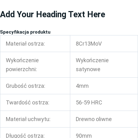
Przejdź
Add Your Heading Text Here
do
treści
Specyfikacja produktu
Materiał ostrza:
8Cr13MoV
Wykończenie
Wykończenie
powierzchni:
satynowe
Grubość ostrza:
4mm
Twardość ostrza:
56-59 HRC
Materiał uchwytu:
Drewno oliwne
Długość ostrza:
90mm