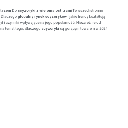
strzem
Do
scyzoryki z wieloma ostrzami
Te wszechstronne
y? Dlaczego
globalny rynek scyzoryków
i jakie trendy kształtują
t i czynniki wpływające na jego popularność. Niezależnie od
 na temat tego, dlaczego
scyzoryki
są gorącym towarem w 2024