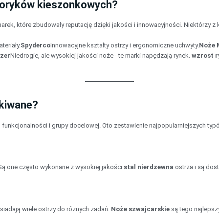
yzoryków kieszonkowych?
rek, które zbudowały reputację dzięki jakości i innowacyjności. Niektórzy z 
teriały.
Spyderco
Innowacyjne kształty ostrzy i ergonomiczne uchwyty.
Noże 
izer
Niedrogie, ale wysokiej jakości noże - te marki napędzają rynek.
wzrost r
ukiwane?
, funkcjonalności i grupy docelowej. Oto zestawienie najpopularniejszych typ
 Są one często wykonane z wysokiej jakości
stal nierdzewna
ostrza i są dos
osiadają wiele ostrzy do różnych zadań.
Noże szwajcarskie
są tego najleps