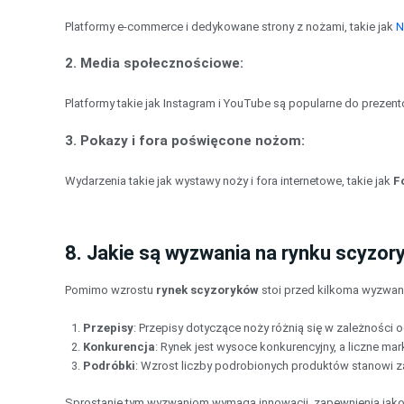
Platformy e-commerce i dedykowane strony z nożami, takie jak
N
2.
Media społecznościowe
:
Platformy takie jak Instagram i YouTube są popularne do preze
3.
Pokazy i fora poświęcone nożom
:
Wydarzenia takie jak wystawy noży i fora internetowe, takie jak
F
8. Jakie są wyzwania na rynku scyzo
Pomimo wzrostu
rynek scyzoryków
stoi przed kilkoma wyzwan
Przepisy
: Przepisy dotyczące noży różnią się w zależności o
Konkurencja
: Rynek jest wysoce konkurencyjny, a liczne m
Podróbki
: Wzrost liczby podrobionych produktów stanowi z
Sprostanie tym wyzwaniom wymaga innowacji, zapewnienia jakośc