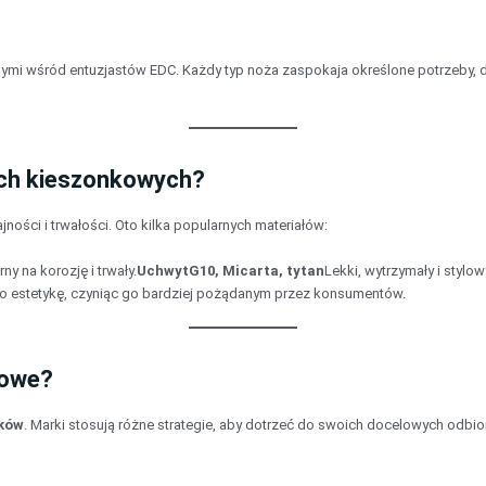
nymi wśród entuzjastów EDC. Każdy typ noża zaspokaja określone potrzeby,
ach kieszonkowych?
ności i trwałości. Oto kilka popularnych materiałów:
ny na korozję i trwały.
Uchwyt
G10, Micarta, tytan
Lekki, wytrzymały i stylow
jego estetykę, czyniąc go bardziej pożądanym przez konsumentów.
kowe?
yków
. Marki stosują różne strategie, aby dotrzeć do swoich docelowych odbi