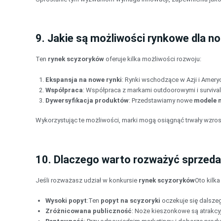
9. Jakie są możliwości rynkowe dla 
Ten
rynek scyzoryków
oferuje kilka możliwości rozwoju:
Ekspansja na nowe rynki
: Rynki wschodzące w Azji i Amery
Współpraca
: Współpraca z markami outdoorowymi i survi
Dywersyfikacja produktów
: Przedstawiamy nowe
modele 
Wykorzystując te możliwości, marki mogą osiągnąć trwały wzros
10. Dlaczego warto rozważyć sprzed
Jeśli rozważasz udział w konkursie
rynek scyzoryków
Oto kilk
Wysoki popyt
:Ten
popyt na scyzoryki
oczekuje się dalszego
Zróżnicowana publiczność
: Noże kieszonkowe są atrakcy