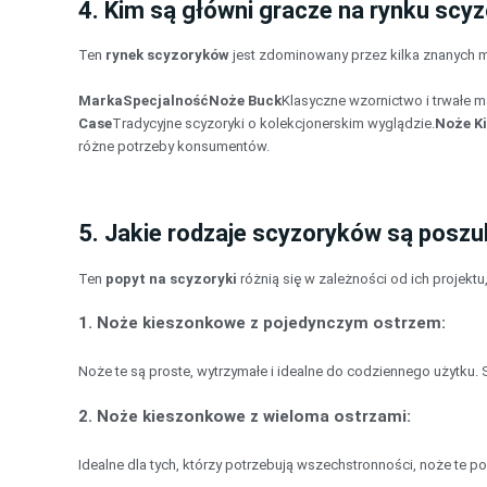
4. Kim są główni gracze na rynku sc
Ten
rynek scyzoryków
jest zdominowany przez kilka znanych ma
Marka
Specjalność
Noże Buck
Klasyczne wzornictwo i trwałe ma
Case
Tradycyjne scyzoryki o kolekcjonerskim wyglądzie.
Noże K
różne potrzeby konsumentów.
5. Jakie rodzaje scyzoryków są posz
Ten
popyt na scyzoryki
różnią się w zależności od ich projektu
1.
Noże kieszonkowe z pojedynczym ostrzem
:
Noże te są proste, wytrzymałe i idealne do codziennego użytku.
2.
Noże kieszonkowe z wieloma ostrzami
:
Idealne dla tych, którzy potrzebują wszechstronności, noże te p