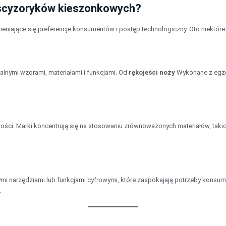
u scyzoryków kieszonkowych?
ieniające się preferencje konsumentów i postęp technologiczny. Oto niektóre
alnymi wzorami, materiałami i funkcjami. Od
rękojeści noży
Wykonane z egzo
ności. Marki koncentrują się na stosowaniu zrównoważonych materiałów, taki
anymi narzędziami lub funkcjami cyfrowymi, które zaspokajają potrzeby kons
.