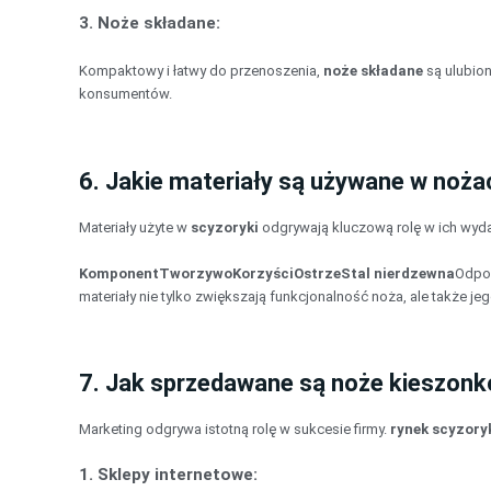
3.
Noże składane
:
Kompaktowy i łatwy do przenoszenia,
noże składane
są ulubio
konsumentów.
6. Jakie materiały są używane w noż
Materiały użyte w
scyzoryki
odgrywają kluczową rolę w ich wydaj
Komponent
Tworzywo
Korzyści
Ostrze
Stal nierdzewna
Odpor
materiały nie tylko zwiększają funkcjonalność noża, ale także 
7. Jak sprzedawane są noże kieszon
Marketing odgrywa istotną rolę w sukcesie firmy.
rynek scyzor
1.
Sklepy internetowe
: