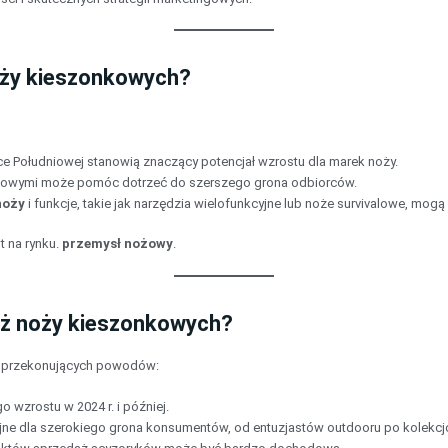
noży kieszonkowych?
ce Południowej stanowią znaczący potencjał wzrostu dla marek noży.
valowymi może pomóc dotrzeć do szerszego grona odbiorców.
noży
i funkcje, takie jak narzędzia wielofunkcyjne lub noże survivalowe, mogą
t na rynku.
przemysł nożowy
.
aż noży kieszonkowych?
a przekonujących powodów:
 wzrostu w 2024 r. i później.
jne dla szerokiego grona konsumentów, od entuzjastów outdooru po kolekcj