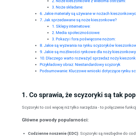
2. Noże kieszonkowe z wieloma ostrzami:
3. Noże składane:
6. Jakie materiały są używane w nożach kieszonkowy
7. Jak sprzedawane są noże kieszonkowe?
1. Sklepy internetowe:
2. Media społecznościowe:
3. Pokazy i fora poświęcone nożom:
8. Jakie są wyzwania na rynku scyzoryków kieszonko
9. Jakie są możliwości rynkowe dla noży kieszonkow
10. Dlaczego warto rozważyć sprzedaż noży kieszon
Przykładowy obraz: Niestandardowy scyzoryk
Podsumowanie: Kluczowe wnioski dotyczące rynku s
1. Co sprawia, że scyzoryki są tak po
Scyzoryki to coś więcej niż tylko narzędzia - to połączenie funk
Główne powody popularności:
Codzienne noszenie (EDC)
: Scyzoryki są niezbędne do codz