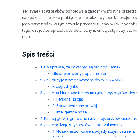
Przejdź
do
Ten
rynek scyzoryków
odnotowała znaczny wzrost na przestrze
treści
narzędzia są nie tylko praktyczne, ale także wysoce kolekcjone
jego przyszłość? W tym artykule przeanalizujemy, w jaki sposób 
tego, czy jesteś sprzedawcą detalicznym, entuzjastą noży, czy
roku.
Spis treści
1. Co sprawia, że scyzoryki są tak popularne?
Główne powody popularności:
2. Jak duży jest rynek scyzoryków w 2024 roku?
Przegląd rynku:
3. Jakie są kluczowe trendy na rynku scyzoryków kie
1. Personalizacja:
2. Zrównoważony rozwój:
3. Inteligentne noże:
4. Kim są główni gracze na rynku scyzoryków kieszo
5. Jakie rodzaje scyzoryków są poszukiwane?
1. Noże kieszonkowe z pojedynczym ostrzem: