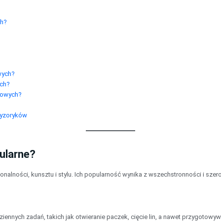
ch?
wych?
ych?
kowych?
cyzoryków
pularne?
cjonalności, kunsztu i stylu. Ich popularność wynika z wszechstronności i sze
iennych zadań, takich jak otwieranie paczek, cięcie lin, a nawet przygotowy