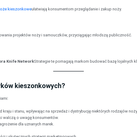
oże kieszonkowe
ułatwiają konsumentom przeglądanie i zakup noży.
ntowania projektów noży i samouczków, przyciągając młodszą publiczność.
ora Knife Network
Strategie te pomagają markom budować bazę lojalnych kl
ryków kieszonkowych?
iami:
d kraju i stanu, wpływając na sprzedaż i dystrybucję niektórych rodzajów noży
arki walczą o uwagę konsumentów.
agrożenie dla uznanych marek.
i i skutecznych strategii marketingowych.