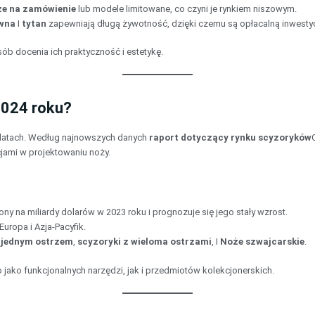
że na zamówienie
lub modele limitowane, co czyni je rynkiem niszowym.
ewna
I
tytan
zapewniają długą żywotność, dzięki czemu są opłacalną inwestyc
ób docenia ich praktyczność i estetykę.
2024 roku?
 latach. Według najnowszych danych
raport dotyczący rynku scyzoryków
ami w projektowaniu noży.
ny na miliardy dolarów w 2023 roku i prognozuje się jego stały wzrost.
uropa i Azja-Pacyfik.
z jednym ostrzem
,
scyzoryki z wieloma ostrzami
, I
Noże szwajcarskie
.
ako funkcjonalnych narzędzi, jak i przedmiotów kolekcjonerskich.