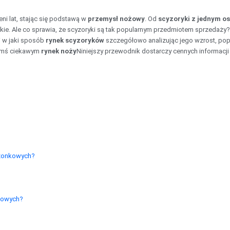
ni lat, stając się podstawą w
przemysł nożowy
. Od
scyzoryki z jednym o
rskie. Ale co sprawia, że scyzoryki są tak popularnym przedmiotem sprzedaż
i w jaki sposób
rynek scyzoryków
szczegółowo analizując jego wzrost, popy
 kimś ciekawym
rynek noży
Niniejszy przewodnik dostarczy cennych informacji
szonkowych?
nkowych?