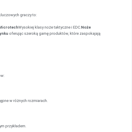
kluczowych graczy to:
Microtech
Wysokiej klasy noże taktyczne i EDC.
Noże
ynku
oferując szeroką gamę produktów, które zaspokajają
ów:
tępne w różnych rozmiarach.
zym przykładem.