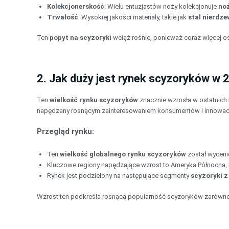
Kolekcjonerskość
: Wielu entuzjastów noży kolekcjonuje
no
Trwałość
: Wysokiej jakości materiały, takie jak
stal nierdz
Ten
popyt na scyzoryki
wciąż rośnie, ponieważ coraz więcej os
2. Jak duży jest rynek scyzoryków w 
Ten
wielkość rynku scyzoryków
znacznie wzrosła w ostatnich
napędzany rosnącym zainteresowaniem konsumentów i innowacj
Przegląd rynku:
Ten
wielkość globalnego rynku scyzoryków
został wycenio
Kluczowe regiony napędzające wzrost to Ameryka Północna, E
Rynek jest podzielony na następujące segmenty
scyzoryki 
Wzrost ten podkreśla rosnącą popularność scyzoryków zarówno j