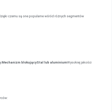
 dzięki czemu są one popularne wśród różnych segmentów
y.
Mechanizm blokujący
Stal lub aluminium
Wysokiej jakości
orców: