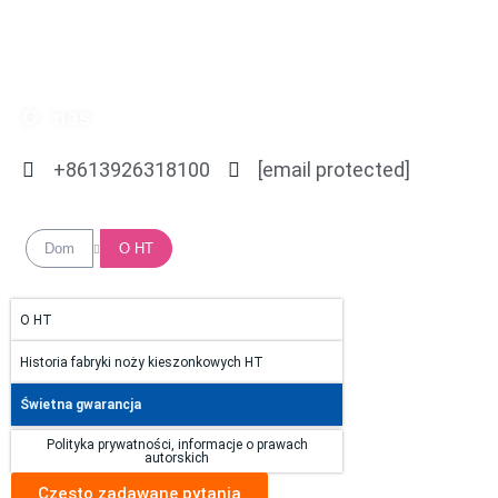
Przejdź
do
treści
O nas
+8613926318100
[email protected]
Dom
O HT
O HT
Historia fabryki noży kieszonkowych HT
Świetna gwarancja
Polityka prywatności, informacje o prawach
autorskich
Często zadawane pytania