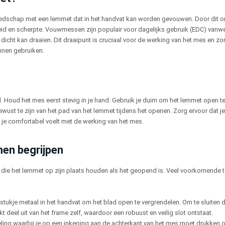
schap met een lemmet dat in het handvat kan worden gevouwen. Door dit ont
eid en scherpte. Vouwmessen zijn populair voor dagelijks gebruik (EDC) van
ht kan draaien. Dit draaipunt is cruciaal voor de werking van het mes en zorg
unnen gebruiken.
 Houd het mes eerst stevig in je hand. Gebruik je duim om het lemmet open t
wust te zijn van het pad van het lemmet tijdens het openen. Zorg ervoor dat j
je comfortabel voelt met de werking van het mes.
men begrijpen
 het lemmet op zijn plaats houden als het geopend is. Veel voorkomende typ
tukje metaal in het handvat om het blad open te vergrendelen. Om te sluiten dru
kt deel uit van het frame zelf, waardoor een robuust en veilig slot ontstaat.
ling waarbij je op een inkeping aan de achterkant van het mes moet drukken 