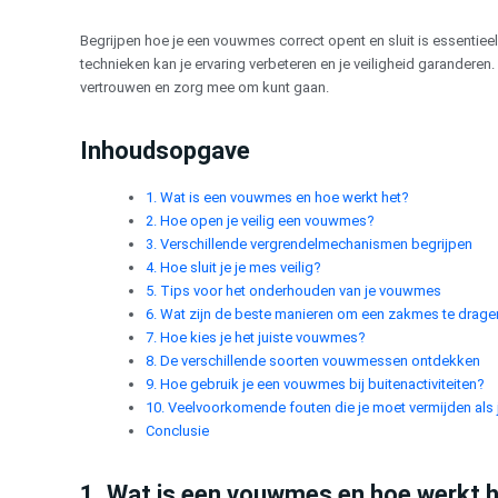
Ga
naar
Begrijpen hoe je een vouwmes correct opent en sluit is essentiee
de
technieken kan je ervaring verbeteren en je veiligheid garanderen
inhoud
vertrouwen en zorg mee om kunt gaan.
Inhoudsopgave
1. Wat is een vouwmes en hoe werkt het?
2. Hoe open je veilig een vouwmes?
3. Verschillende vergrendelmechanismen begrijpen
4. Hoe sluit je je mes veilig?
5. Tips voor het onderhouden van je vouwmes
6. Wat zijn de beste manieren om een zakmes te drage
7. Hoe kies je het juiste vouwmes?
8. De verschillende soorten vouwmessen ontdekken
9. Hoe gebruik je een vouwmes bij buitenactiviteiten?
10. Veelvoorkomende fouten die je moet vermijden als
Conclusie
1. Wat is een vouwmes en hoe werkt 