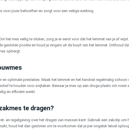
es voor jouw behoeften en zorgt voor een veilige werking.
m het mes veilig te sluiten, zorg je er eerst voor dat het lemmet van je af wijs
de gesloten positie en houd je vingers uit de buurt van het lemmet. Onthoud da
 mes opbergt.
 vouwmes
en optimale prestaties. Maak het lemmet en het handvat regelmatig schoon o
ctief te houden voor snijtaken. Bewaar je mes op een droge plaats om roest 
lig en efficiënt werkt.
 zakmes te dragen?
wet- en regelgeving over het dragen van messen kent. Gebruik een zakclip om he
bruikt, houd het dan gesloten om te voorkomen dat je per ongeluk letsel oploop