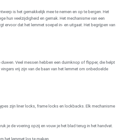
werp is het gemakkelijk mee te nemen en op te bergen. Het
wege hun veelzijdigheid en gemak. Het mechanisme van een
t ervoor dat het lemmet soepel in- en uitgaat. Het begrijpen van
e duwen. Veel messen hebben een duimknop of flipper, die helpt
e vingers vrij zijn van de baan van het lemmet om onbedoelde
es zijn liner locks, frame locks en lockbacks. Elk mechanisme
k je de voering opzij en vouw je het blad terug in het handvat.
om het lemmet los te maken.