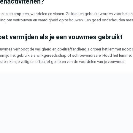
tenactiviteiten?
 zoals kamperen, wandelen en vissen. Ze kunnen gebruikt worden voor het sni
ving om vertrouwen en vaardigheid op te bouwen. Een goed onderhouden mes i
et vermijden als je een vouwmes gebruikt
ouwmes verhoogt de veiligheid en doeltreffendheid. Forceer het lemmet nooit o
ermijd het gebruik als wrikgereedschap of schroevendraaier.Houd het lemmet sc
en, kan je veilig en effectief genieten van de voordelen van je vouwmes.