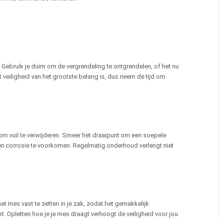
t. Gebruik je duim om de vergrendeling te ontgrendelen, of het nu
t veiligheid van het grootste belang is, dus neem de tijd om
m vuil te verwijderen. Smeer het draaipunt om een soepele
en corrosie te voorkomen. Regelmatig onderhoud verlengt niet
t mes vast te zetten in je zak, zodat het gemakkelijk
t. Opletten hoe je je mes draagt verhoogt de veiligheid voor jou