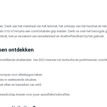
en. Denk aan het materiaal van het lemmet, het ontwerp van het handvat en he
ls G10 of micarta een comfortabele grip bieden. Denk na over het beoogde geb
doet, ben je verzekerd van tevredenheid en doeltreffendheid bij het gebruik.
ssen ontdekken
erschillende doeleinden. Van EDC-messen tot tactische en jachtmessen, inzicht
tworpen voor alledaagse taken.
s in veeleisende situaties.
t villen en bewerken van wild.
gereedschap kiezen voor jouw specifieke behoeften.