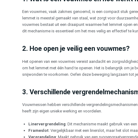
Een vouwmes, vaak zakmes genoemd, is een compact stuk gereed
lemmet is meestal gemaakt van staal, wat zorgt voor duurzaamh
vouwmes bestaat uit een draaipunt waarmee het lemmet open en dic
dit mechanisme is essentieel om het mes veilig en effectief te k
2. Hoe open je veilig een vouwmes?
Het openen van een vouwmes vereist aandacht en zorgvuldigheid.
om het lemmet met één hand te openen. Het is belangrijk om je be
snijwonden te voorkomen. Oefen deze beweging langzaam tot je 
3. Verschillende vergrendelmechanis
Vouwmessen hebben verschillende vergrendelingsmechanismen die
heeft zijn eigen unieke werking en voordelen.
Linervergrendeling
: Dit mechanisme maakt gebruik van een s
Frameslot
: Vergelijkbaar met een linerslot, maar het slot maa
Vergrendeling
: Maakt gebruik van een ruggengraatvergrende