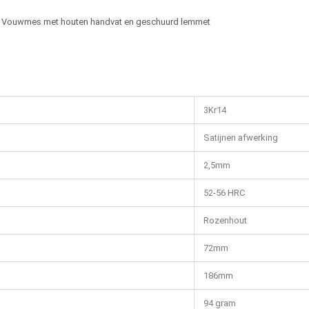
Vouwmes met houten handvat en geschuurd lemmet
3Kr14
Satijnen afwerking
2,5mm
52-56 HRC
Rozenhout
72mm
186mm
94 gram