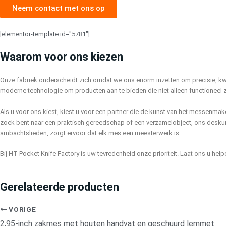
Neem contact met ons op
[elementor-template id="5781"]
Waarom voor ons kiezen
Onze fabriek onderscheidt zich omdat we ons enorm inzetten om precisie, kwal
moderne technologie om producten aan te bieden die niet alleen functioneel 
Als u voor ons kiest, kiest u voor een partner die de kunst van het messenmak
zoek bent naar een praktisch gereedschap of een verzamelobject, ons desku
ambachtslieden, zorgt ervoor dat elk mes een meesterwerk is.
Bij HT Pocket Knife Factory is uw tevredenheid onze prioriteit. Laat ons u hel
Gerelateerde producten
VORIGE
2,95-inch zakmes met houten handvat en geschuurd lemmet