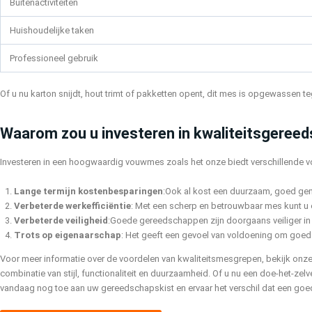
Buitenactiviteiten
Huishoudelijke taken
Professioneel gebruik
Of u nu karton snijdt, hout trimt of pakketten opent, dit mes is opgewassen 
Waarom zou u investeren in kwaliteitsgeree
Investeren in een hoogwaardig vouwmes zoals het onze biedt verschillende v
Lange termijn kostenbesparingen
:Ook al kost een duurzaam, goed gema
Verbeterde werkefficiëntie
: Met een scherp en betrouwbaar mes kunt u ef
Verbeterde veiligheid
:Goede gereedschappen zijn doorgaans veiliger in 
Trots op eigenaarschap
: Het geeft een gevoel van voldoening om goed 
Voor meer informatie over de voordelen van kwaliteitsmesgrepen, bekijk onz
combinatie van stijl, functionaliteit en duurzaamheid. Of u nu een doe-het-z
vandaag nog toe aan uw gereedschapskist en ervaar het verschil dat een goe