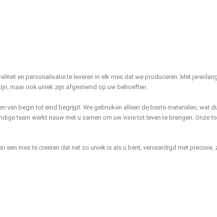
iteit en personalisatie te leveren in elk mes dat we produceren. Met jarenla
zijn, maar ook uniek zijn afgestemd op uw behoeften.
en van begin tot eind begrijpt. We gebruiken alleen de beste materialen, wat 
ndige team werkt nauw met u samen om uw visie tot leven te brengen. Onze 
pen een mes te creëren dat net zo uniek is als u bent, vervaardigd met precisie