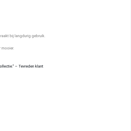
aakt bij langdurig gebruik.
r mooier.
llectie.” – Tevreden klant