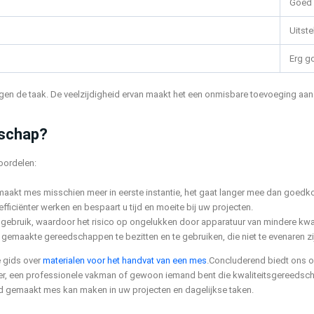
Goed
Uitst
Erg g
tegen de taak. De veelzijdigheid ervan maakt het een onmisbare toevoeging aa
dschap?
oordelen:
akt mes misschien meer in eerste instantie, het gaat langer mee dan goedkop
ficiënter werken en bespaart u tijd en moeite bij uw projecten.
gebruik, waardoor het risico op ongelukken door apparatuur van mindere kwal
gemaakte gereedschappen te bezitten en te gebruiken, die niet te evenaren z
e gids over
materialen voor het handvat van een mes
.
Concluderend biedt ons 
elver, een professionele vakman of gewoon iemand bent die kwaliteitsgereedsc
d gemaakt mes kan maken in uw projecten en dagelijkse taken.