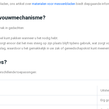
aden, ons artikel over
materialen voor messenbladen
biedt diepgaande infor
ns vouwmechanisme?
mak in gedachten:
nel kunt pakken wanneer u het nodig hebt.
orgt ervoor dat het mes stevig op zijn plaats blijft tijdens gebruik, wat zorgt vo
slag, waardoor u het gemakkelijk in uw zak of gereedschapskist kunt meene
es?
rschillende toepassingen:
Uitst
Erg g