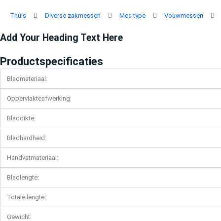
Ga
naar
Thuis
Diverse zakmessen
Mes type
Vouwmessen
de
inhoud
Add Your Heading Text Here
Productspecificaties
Bladmateriaal:
Oppervlakteafwerking:
Bladdikte:
Bladhardheid:
Handvatmateriaal:
Bladlengte:
Totale lengte:
Gewicht: