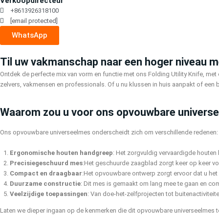
Verkoopdirecteur
+8613926318100
[email protected]
WhatsApp
Til uw vakmanschap naar een hoger niveau 
Ontdek de perfecte mix van vorm en functie met ons Folding Utility Knife, m
zelvers, vakmensen en professionals. Of u nu klussen in huis aanpakt of een 
Waarom zou u voor ons opvouwbare universe
Ons opvouwbare universeelmes onderscheidt zich om verschillende redenen:
Ergonomische houten handgreep
: Het zorgvuldig vervaardigde houten 
Precisiegeschuurd mes
:Het geschuurde zaagblad zorgt keer op keer voo
Compact en draagbaar
:Het opvouwbare ontwerp zorgt ervoor dat u het
Duurzame constructie
: Dit mes is gemaakt om lang mee te gaan en co
Veelzijdige toepassingen
: Van doe-het-zelfprojecten tot buitenactivite
Laten we dieper ingaan op de kenmerken die dit opvouwbare universeelmes 