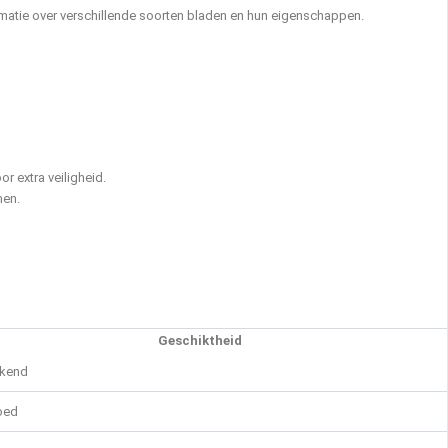
matie over verschillende soorten bladen en hun eigenschappen.
or extra veiligheid.
men.
Geschiktheid
ekend
oed