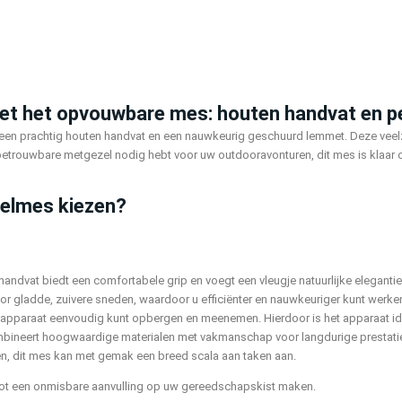
met het opvouwbare mes: houten handvat en 
et een prachtig houten handvat en een nauwkeurig geschuurd lemmet. Deze veel
betrouwbare metgezel nodig hebt voor uw outdooravonturen, dit mes is klaar o
elmes kiezen?
handvat biedt een comfortabele grip en voegt een vleugje natuurlijke elegant
r gladde, zuivere sneden, waardoor u efficiënter en nauwkeuriger kunt werke
 apparaat eenvoudig kunt opbergen en meenemen. Hierdoor is het apparaat id
mbineert hoogwaardige materialen met vakmanschap voor langdurige prestati
iten, dit mes kan met gemak een breed scala aan taken aan.
tot een onmisbare aanvulling op uw gereedschapskist maken.