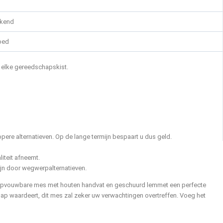
ekend
oed
n elke gereedschapskist.
ere alternatieven. Op de lange termijn bespaart u dus geld.
iteit afneemt.
ijn door wegwerpalternatieven.
opvouwbare mes met houten handvat en geschuurd lemmet een perfecte
hap waardeert, dit mes zal zeker uw verwachtingen overtreffen. Voeg het