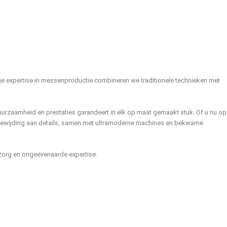
nge expertise in messenproductie combineren we traditionele technieken met
duurzaamheid en prestaties garandeert in elk op maat gemaakt stuk. Of u nu op
toewijding aan details, samen met ultramoderne machines en bekwame
, zorg en ongeëvenaarde expertise.