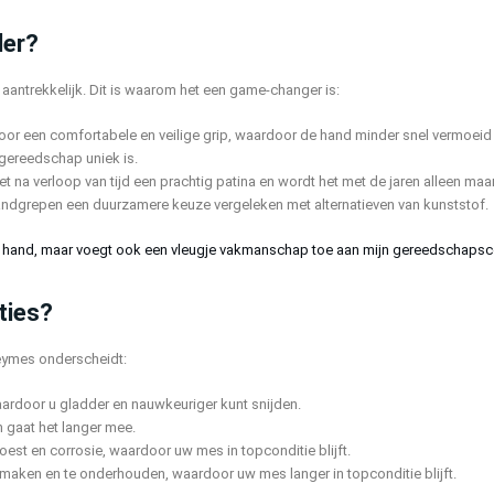
der?
antrekkelijk. Dit is waarom het een game-changer is:
voor een comfortabele en veilige grip, waardoor de hand minder snel vermoeid r
 gereedschap uniek is.
et na verloop van tijd een prachtig patina en wordt het met de jaren alleen maa
andgrepen een duurzamere keuze vergeleken met alternatieven van kunststof.
mijn hand, maar voegt ook een vleugje vakmanschap toe aan mijn gereedschapsco
ties?
eymes onderscheidt:
aardoor u gladder en nauwkeuriger kunt snijden.
n gaat het langer mee.
est en corrosie, waardoor uw mes in topconditie blijft.
maken en te onderhouden, waardoor uw mes langer in topconditie blijft.