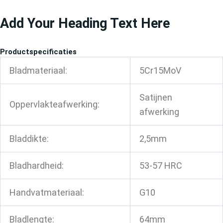
Ga
Add Your Heading Text Here
naar
de
inhoud
Productspecificaties
Bladmateriaal:
5Cr15MoV
Satijnen
Oppervlakteafwerking:
afwerking
Bladdikte:
2,5mm
Bladhardheid:
53-57 HRC
Handvatmateriaal:
G10
Bladlengte:
64mm