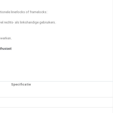
tionele linerlocks of framelocks:
l rechts- als linkshandige gebruikers.
 werken.
thusiast
Specificatie