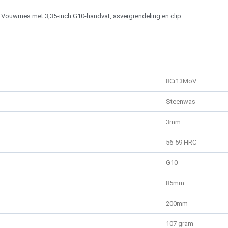
Vouwmes met 3,35-inch G10-handvat, asvergrendeling en clip
8Cr13MoV
Steenwas
3mm
56-59 HRC
G10
85mm
200mm
107 gram