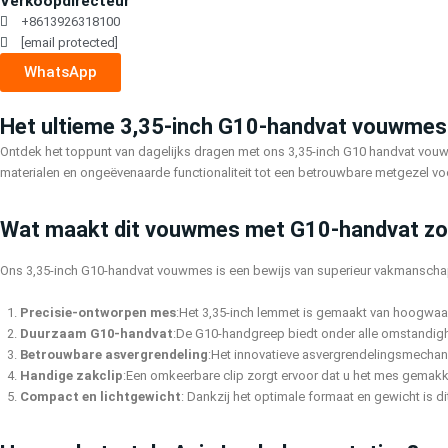
Verkoopdirecteur
+8613926318100
[email protected]
WhatsApp
Het ultieme 3,35-inch G10-handvat vouwmes:
Ontdek het toppunt van dagelijks dragen met ons 3,35-inch G10 handvat vou
materialen en ongeëvenaarde functionaliteit tot een betrouwbare metgezel voo
Wat maakt dit vouwmes met G10-handvat zo 
Ons 3,35-inch G10-handvat vouwmes is een bewijs van superieur vakmanschap e
Precisie-ontworpen mes
:Het 3,35-inch lemmet is gemaakt van hoogwaar
Duurzaam G10-handvat
:De G10-handgreep biedt onder alle omstandighe
Betrouwbare asvergrendeling
:Het innovatieve asvergrendelingsmechani
Handige zakclip
:Een omkeerbare clip zorgt ervoor dat u het mes gemakkeli
Compact en lichtgewicht
: Dankzij het optimale formaat en gewicht is di