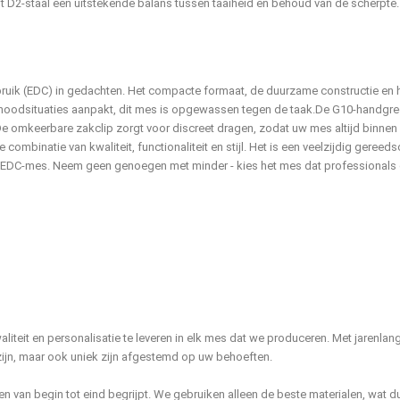
t D2-staal een uitstekende balans tussen taaiheid en behoud van de scherpte.
ruik (EDC) in gedachten. Het compacte formaat, de duurzame constructie en h
 noodsituaties aanpakt, dit mes is opgewassen tegen de taak.
De G10-handgreep
 De omkeerbare zakclip zorgt voor discreet dragen, zodat uw mes altijd binnen
mbinatie van kwaliteit, functionaliteit en stijl. Het is een veelzijdig gereedsc
r EDC-mes. Neem geen genoegen met minder - kies het mes dat professionals e
iteit en personalisatie te leveren in elk mes dat we produceren. Met jarenla
zijn, maar ook uniek zijn afgestemd op uw behoeften.
en van begin tot eind begrijpt. We gebruiken alleen de beste materialen, wat 