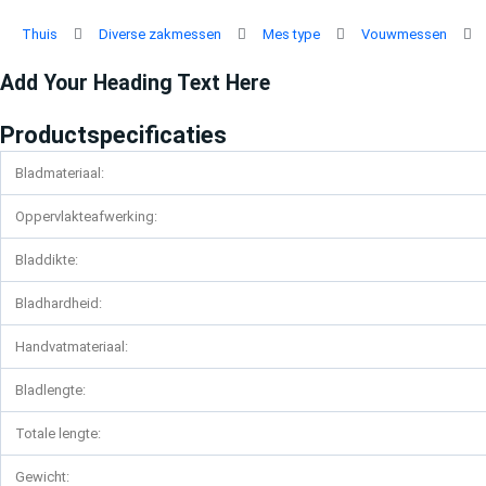
Ga
naar
Thuis
Diverse zakmessen
Mes type
Vouwmessen
de
inhoud
Add Your Heading Text Here
Productspecificaties
Bladmateriaal:
Oppervlakteafwerking:
Bladdikte:
Bladhardheid:
Handvatmateriaal:
Bladlengte:
Totale lengte:
Gewicht: