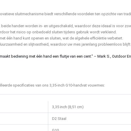
novatieve sluitmechanisme biedt verschillende voordelen ten opzichte van tradi
beide handen worden in- en uitgeschakeld, waardoor deze ideaal is voor zowe
aardoor het risico op onbedoeld sluiten tijdens gebruik wordt verkleind.
et één hand kunt openen en sluiten, wat de algehele efficiëntie verbetert.
uurzaamheid en slijtvastheid, waardoor uw mes jarenlang probleemloos blijft
 maakt bediening met één hand een fluitje van een cent.” – Mark S., Outdoor En
illeerde specificaties van ons 3,35-inch G10-handvat vouwmes:
3,35 inch (8,51 cm)
D2 Staal
G10