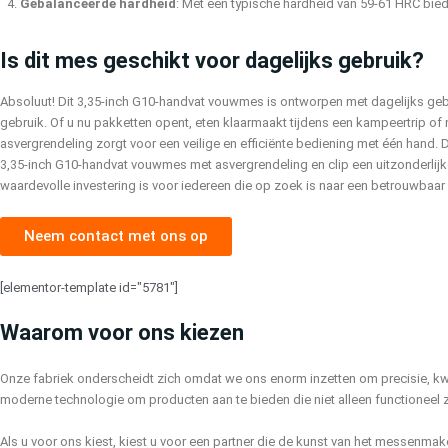
Gebalanceerde hardheid
: Met een typische hardheid van 59-61 HRC bied
Is dit mes geschikt voor dagelijks gebruik?
Absoluut! Dit 3,35-inch G10-handvat vouwmes is ontworpen met dagelijks geb
gebruik. Of u nu pakketten opent, eten klaarmaakt tijdens een kampeertrip of
asvergrendeling zorgt voor een veilige en efficiënte bediening met één hand.
3,35-inch G10-handvat vouwmes met asvergrendeling en clip een uitzonderlijke co
waardevolle investering is voor iedereen die op zoek is naar een betrouwbaa
Neem contact met ons op
[elementor-template id="5781"]
Waarom voor ons kiezen
Onze fabriek onderscheidt zich omdat we ons enorm inzetten om precisie, kwal
moderne technologie om producten aan te bieden die niet alleen functioneel 
Als u voor ons kiest, kiest u voor een partner die de kunst van het messenmak