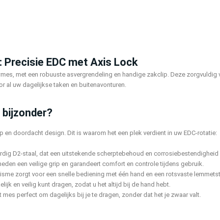
 Precisie EDC met Axis Lock
wmes, met een robuuste asvergrendeling en handige zakclip. Deze zorgvuldig
r al uw dagelijkse taken en buitenavonturen.
bijzonder?
n doordacht design. Dit is waarom het een plek verdient in uw EDC-rotatie:
dig D2-staal, dat een uitstekende scherptebehoud en corrosiebestendigheid 
den een veilige grip en garandeert comfort en controle tijdens gebruik.
sme zorgt voor een snelle bediening met één hand en een rotsvaste lemmetstab
jk en veilig kunt dragen, zodat u het altijd bij de hand hebt.
t mes perfect om dagelijks bij je te dragen, zonder dat het je zwaar valt.