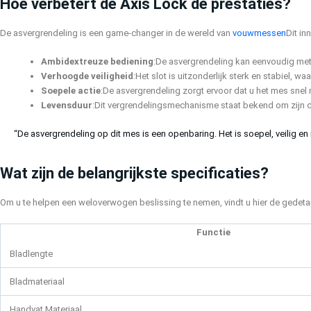
Hoe verbetert de Axis Lock de prestaties?
De asvergrendeling is een game-changer in de wereld van
vouwmessen
Dit in
Ambidextreuze bediening
:De asvergrendeling kan eenvoudig met 
Verhoogde veiligheid
:Het slot is uitzonderlijk sterk en stabiel, w
Soepele actie
:De asvergrendeling zorgt ervoor dat u het mes snel m
Levensduur
:Dit vergrendelingsmechanisme staat bekend om zijn d
“De asvergrendeling op dit mes is een openbaring. Het is soepel, veilig en
Wat zijn de belangrijkste specificaties?
Om u te helpen een weloverwogen beslissing te nemen, vindt u hier de gedeta
Functie
Bladlengte
Bladmateriaal
Handvat Materiaal