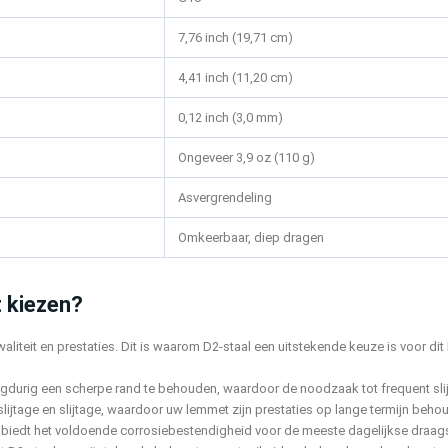
7,76 inch (19,71 cm)
4,41 inch (11,20 cm)
0,12 inch (3,0 mm)
Ongeveer 3,9 oz (110 g)
Asvergrendeling
Omkeerbaar, diep dragen
 kiezen?
liteit en prestaties. Dit is waarom D2-staal een uitstekende keuze is voor dit
gdurig een scherpe rand te behouden, waardoor de noodzaak tot frequent sli
slijtage en slijtage, waardoor uw lemmet zijn prestaties op lange termijn behou
is, biedt het voldoende corrosiebestendigheid voor de meeste dagelijkse draags