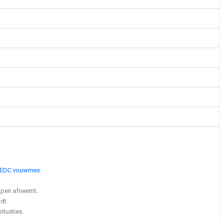
EDC vouwmes
:
jpen afneemt.
dt.
ituaties.