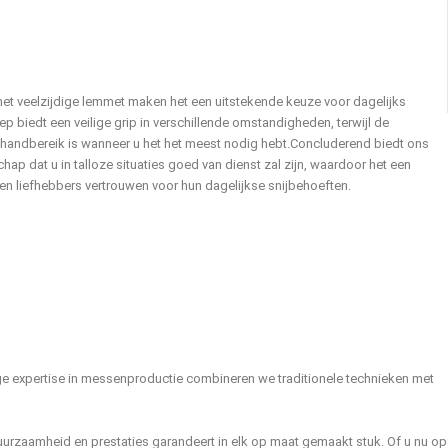
et veelzijdige lemmet maken het een uitstekende keuze voor dagelijks
 biedt een veilige grip in verschillende omstandigheden, terwijl de
 handbereik is wanneer u het het meest nodig hebt.
Concluderend biedt ons
hap dat u in talloze situaties goed van dienst zal zijn, waardoor het een
n liefhebbers vertrouwen voor hun dagelijkse snijbehoeften.
nge expertise in messenproductie combineren we traditionele technieken met
duurzaamheid en prestaties garandeert in elk op maat gemaakt stuk. Of u nu op