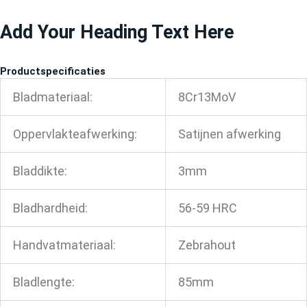
Ga
Add Your Heading Text Here
naar
de
inhoud
Productspecificaties
Bladmateriaal:
8Cr13MoV
Oppervlakteafwerking:
Satijnen afwerking
Bladdikte:
3mm
Bladhardheid:
56-59 HRC
Handvatmateriaal:
Zebrahout
Bladlengte:
85mm