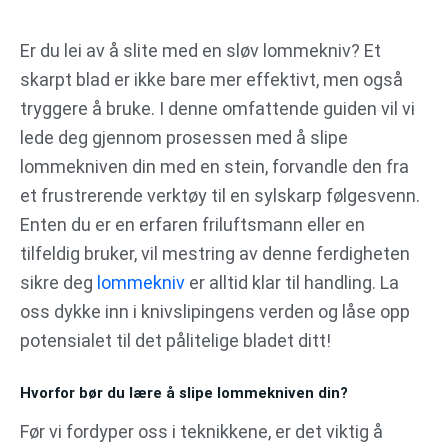
Gå
til
Er du lei av å slite med en sløv lommekniv? Et
innhold
skarpt blad er ikke bare mer effektivt, men også
tryggere å bruke. I denne omfattende guiden vil vi
lede deg gjennom prosessen med å slipe
lommekniven din med en stein, forvandle den fra
et frustrerende verktøy til en sylskarp følgesvenn.
Enten du er en erfaren friluftsmann eller en
tilfeldig bruker, vil mestring av denne ferdigheten
sikre deg
lommekniv
er alltid klar til handling. La
oss dykke inn i knivslipingens verden og låse opp
potensialet til det pålitelige bladet ditt!
Hvorfor bør du lære å slipe lommekniven din?
Før vi fordyper oss i teknikkene, er det viktig å