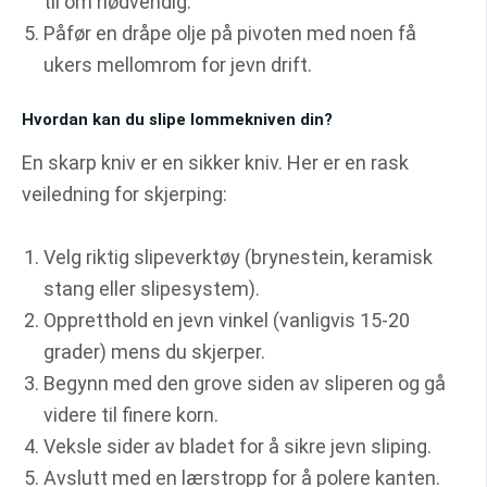
til om nødvendig.
Påfør en dråpe olje på pivoten med noen få
ukers mellomrom for jevn drift.
Hvordan kan du slipe lommekniven din?
En skarp kniv er en sikker kniv. Her er en rask
veiledning for skjerping:
Velg riktig slipeverktøy (brynestein, keramisk
stang eller slipesystem).
Oppretthold en jevn vinkel (vanligvis 15-20
grader) mens du skjerper.
Begynn med den grove siden av sliperen og gå
videre til finere korn.
Veksle sider av bladet for å sikre jevn sliping.
Avslutt med en lærstropp for å polere kanten.