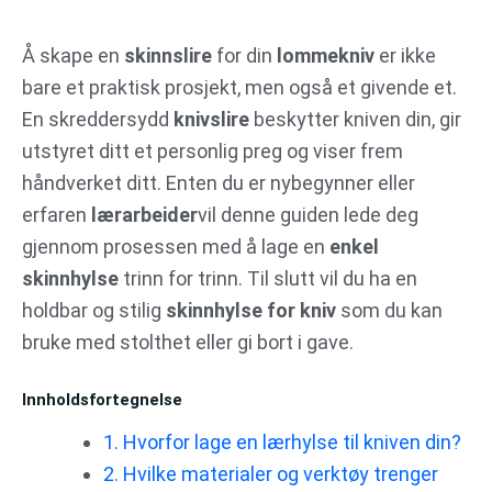
Gå
til
Å skape en
skinnslire
for din
lommekniv
er ikke
innhold
bare et praktisk prosjekt, men også et givende et.
En skreddersydd
knivslire
beskytter kniven din, gir
utstyret ditt et personlig preg og viser frem
håndverket ditt. Enten du er nybegynner eller
erfaren
lærarbeider
vil denne guiden lede deg
gjennom prosessen med å lage en
enkel
skinnhylse
trinn for trinn. Til slutt vil du ha en
holdbar og stilig
skinnhylse for kniv
som du kan
bruke med stolthet eller gi bort i gave.
Innholdsfortegnelse
1. Hvorfor lage en lærhylse til kniven din?
2. Hvilke materialer og verktøy trenger