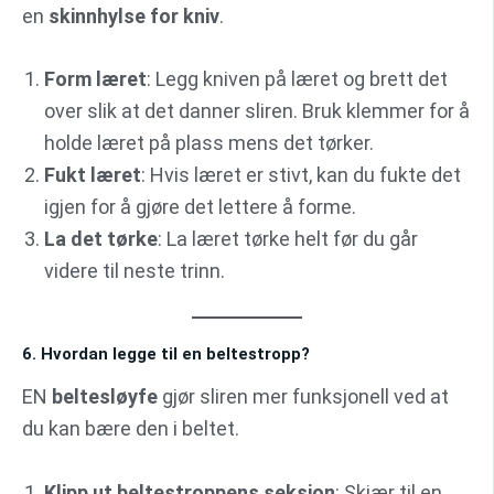
en
skinnhylse for kniv
.
Form læret
: Legg kniven på læret og brett det
over slik at det danner sliren. Bruk klemmer for å
holde læret på plass mens det tørker.
Fukt læret
: Hvis læret er stivt, kan du fukte det
igjen for å gjøre det lettere å forme.
La det tørke
: La læret tørke helt før du går
videre til neste trinn.
6. Hvordan legge til en beltestropp?
EN
beltesløyfe
gjør sliren mer funksjonell ved at
du kan bære den i beltet.
Klipp ut beltestroppens seksjon
: Skjær til en