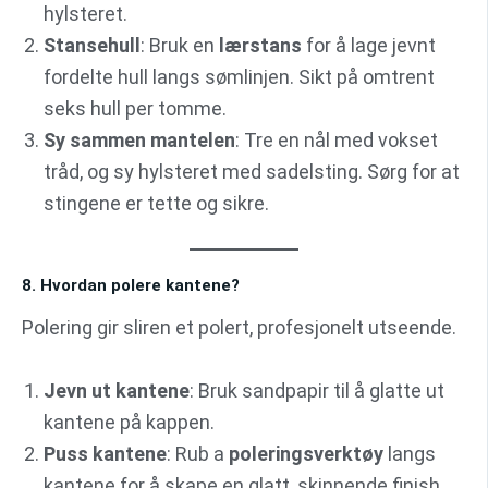
hylsteret.
Stansehull
: Bruk en
lærstans
for å lage jevnt
fordelte hull langs sømlinjen. Sikt på omtrent
seks hull per tomme.
Sy sammen mantelen
: Tre en nål med vokset
tråd, og sy hylsteret med sadelsting. Sørg for at
stingene er tette og sikre.
8. Hvordan polere kantene?
Polering gir sliren et polert, profesjonelt utseende.
Jevn ut kantene
: Bruk sandpapir til å glatte ut
kantene på kappen.
Puss kantene
: Rub a
poleringsverktøy
langs
kantene for å skape en glatt, skinnende finish.