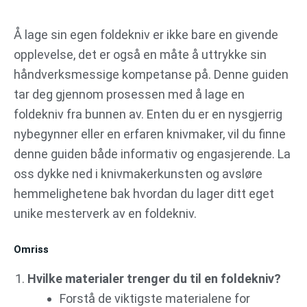
Gå
til
Å lage sin egen foldekniv er ikke bare en givende
innhold
opplevelse, det er også en måte å uttrykke sin
håndverksmessige kompetanse på. Denne guiden
tar deg gjennom prosessen med å lage en
foldekniv fra bunnen av. Enten du er en nysgjerrig
nybegynner eller en erfaren knivmaker, vil du finne
denne guiden både informativ og engasjerende. La
oss dykke ned i knivmakerkunsten og avsløre
hemmelighetene bak hvordan du lager ditt eget
unike mesterverk av en foldekniv.
Omriss
Hvilke materialer trenger du til en foldekniv?
Forstå de viktigste materialene for