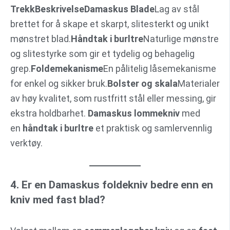
Trekk
Beskrivelse
Damaskus Blade
Lag av stål
brettet for å skape et skarpt, slitesterkt og unikt
mønstret blad.
Håndtak i burltre
Naturlige mønstre
og slitestyrke som gir et tydelig og behagelig
grep.
Foldemekanisme
En pålitelig låsemekanisme
for enkel og sikker bruk.
Bolster og skala
Materialer
av høy kvalitet, som rustfritt stål eller messing, gir
ekstra holdbarhet.
Damaskus lommekniv
med
en
håndtak i burltre
et praktisk og samlervennlig
verktøy.
4. Er en Damaskus foldekniv bedre enn en
kniv med fast blad?