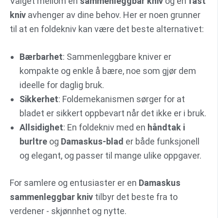
Valget mellom en
sammenleggbar kniv
og en
fast
kniv
avhenger av dine behov. Her er noen grunner
til at en foldekniv kan være det beste alternativet:
Bærbarhet
: Sammenleggbare kniver er
kompakte og enkle å bære, noe som gjør dem
ideelle for daglig bruk.
Sikkerhet
: Foldemekanismen sørger for at
bladet er sikkert oppbevart når det ikke er i bruk.
Allsidighet
: En foldekniv med en
håndtak i
burltre
og
Damaskus-blad
er både funksjonell
og elegant, og passer til mange ulike oppgaver.
For samlere og entusiaster er en
Damaskus
sammenleggbar kniv
tilbyr det beste fra to
verdener - skjønnhet og nytte.