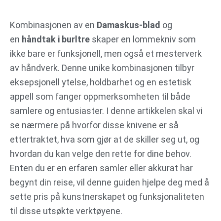
Gå
til
Kombinasjonen av en
Damaskus-blad
og
innhold
en
håndtak i burltre
skaper en lommekniv som
ikke bare er funksjonell, men også et mesterverk
av håndverk. Denne unike kombinasjonen tilbyr
eksepsjonell ytelse, holdbarhet og en estetisk
appell som fanger oppmerksomheten til både
samlere og entusiaster. I denne artikkelen skal vi
se nærmere på hvorfor disse knivene er så
ettertraktet, hva som gjør at de skiller seg ut, og
hvordan du kan velge den rette for dine behov.
Enten du er en erfaren samler eller akkurat har
begynt din reise, vil denne guiden hjelpe deg med å
sette pris på kunstnerskapet og funksjonaliteten
til disse utsøkte verktøyene.