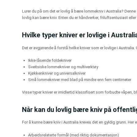
Gå
til
Lurer du på om det er lovlig å bære lommekniv i Australia? Denne 
innhold
lovlig kan bære kniv. Enten du er håndverker, friluftsentusiast elle
Hvilke typer kniver er lovlige i Australi
Det er avgjørende å forstå hvilke kniver som er lovlige i Australia. 
Ikke-låsende foldekniver
Sveitsiske lommekniver og multiverktøy
Kjøkkenkniver og universalkniver
Små lommekniver med blad på mindre enn fem centimeter
Visse typer kniver er imidlertid klassifisert som forbudte våpen, bl
Når kan du lovlig bære kniv på offentl
For å kunne bære kniv i Australia kreves det en gyldig grunn. Her
Arbeidsrelaterte formål (med riktig dokumentasjon)