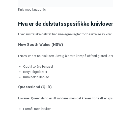
Kniv med knapplås
Hva er de delstatsspesifikke knivlove
Hver australske delstat har sine egne regler for besittelse av kniv:
New South Wales (NSW)
I NSW er det teknisk sett ulovlig å bære kniv på offentlig sted 
Opptil to års fengsel
Betydelige bøter
Kriminelt rulleblad
Queensland (QLD)
Lovene i Queensland er litt mildere, men det kreves fortsatt en gy
Formål med bruken