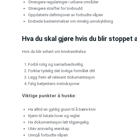
Strengere reguleringer i urbane områder
Strengere straffer for lovbrudd
Oppdaterte definisjoner av forbudte våpen
Endrede bestemmelser om rimelig unnskyldning
Hva du skal gjøre hvis du blir stoppet a
Hvis du blir avhørt om knivbesittelse:
Forbli rolig og samarbeidsvillig
Forklar tydelig det lovlige formålet ditt
Legg frem all relevant dokumentasjon
Følg betjentens instruksjoner
Viktige punkter å huske:
Ha alltid en gyldig grunn til å bære kniv
Kjenn til lokale lover og regler
Ha dokumentasjon lett tilgjengelig
Utøv ansvarlig eierskap
Unngå forbudte våpen