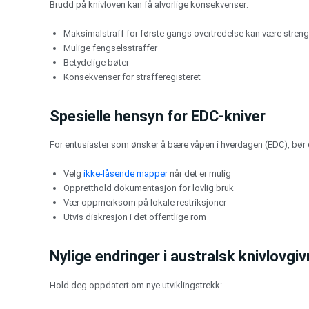
Brudd på knivloven kan få alvorlige konsekvenser:
Maksimalstraff for første gangs overtredelse kan være streng
Mulige fengselsstraffer
Betydelige bøter
Konsekvenser for strafferegisteret
Spesielle hensyn for EDC-kniver
For entusiaster som ønsker å bære våpen i hverdagen (EDC), bør 
Velg
ikke-låsende mapper
når det er mulig
Oppretthold dokumentasjon for lovlig bruk
Vær oppmerksom på lokale restriksjoner
Utvis diskresjon i det offentlige rom
Nylige endringer i australsk knivlovgiv
Hold deg oppdatert om nye utviklingstrekk: