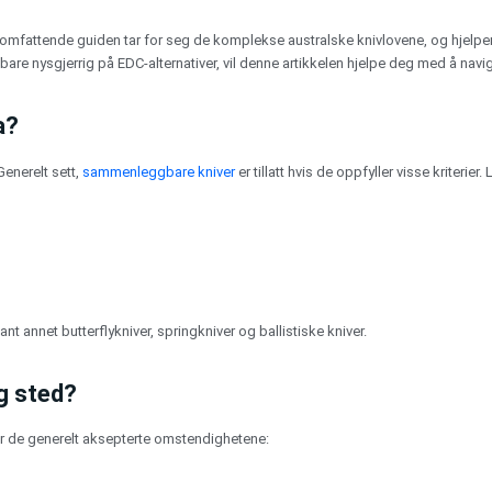
omfattende guiden tar for seg de komplekse australske knivlovene, og hjelper 
r bare nysgjerrig på EDC-alternativer, vil denne artikkelen hjelpe deg med å navi
a?
Generelt sett,
sammenleggbare kniver
er tillatt hvis de oppfyller visse kriterier
ant annet butterflykniver, springkniver og ballistiske kniver.
ig sted?
 er de generelt aksepterte omstendighetene: