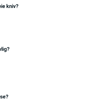
ie kniv?
vlig?
lse?