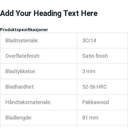
Gå
Add Your Heading Text Here
til
innhold
Produktspesifikasjoner
Bladmateriale:
3Cr14
Overflatefinish:
Satin finish
Bladtykkelse:
3 mm
Bladhardhet:
52-56 HRC
Håndtaksmateriale:
Pakkawood
Bladlengde:
81 mm