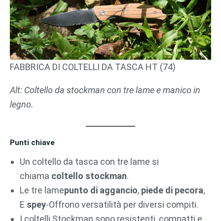
FABBRICA DI COLTELLI DA TASCA HT (74)
Alt: Coltello da stockman con tre lame e manico in
legno.
Punti chiave
Un coltello da tasca con tre lame si
chiama
coltello stockman
.
Le tre lame
punto di aggancio
,
piede di pecora
,
E
spey
-Offrono versatilità per diversi compiti.
I coltelli Stockman sono resistenti, compatti e