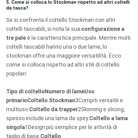
5. Come si colloca lo Stockman rispetto ad altri coltelli
da tasca?
Se si confronta il coltello Stockman con altri
coltelli tascabili, si nota la sua
configurazione a
tre pale
è la caratteristica principale. Mentre molti
coltelli tascabili hanno una o due lame, lo
stockman offre una maggiore versatilità. Ecco
come si colloca rispetto ad altri stili di coltello
popolari:
Tipo di coltello
Numero di lame
Uso
primario
Coltello Stockman
3Compiti versatili e
multiuso.
Coltello da trapper
2Skinning e slicing;
spesso include una lama da spey.
Coltello a lama
singola
1Design più semplice per le attività di
taglio di base.
Coltello