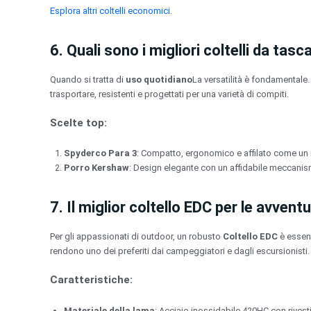
Esplora altri coltelli economici
.
6. Quali sono i migliori coltelli da tas
Quando si tratta di
uso quotidiano
La versatilità è fondamentale. 
trasportare, resistenti e progettati per una varietà di compiti.
Scelte top:
Spyderco Para 3
: Compatto, ergonomico e affilato come un 
Porro Kershaw
: Design elegante con un affidabile meccanism
7. Il miglior coltello EDC per le avventu
Per gli appassionati di outdoor, un robusto
Coltello EDC
è essenz
rendono uno dei preferiti dai campeggiatori e dagli escursionisti.
Caratteristiche:
Materiale della lama
: Acciaio inossidabile 420HC con rives