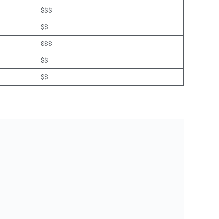
$$$
$$
$$$
$$
$$