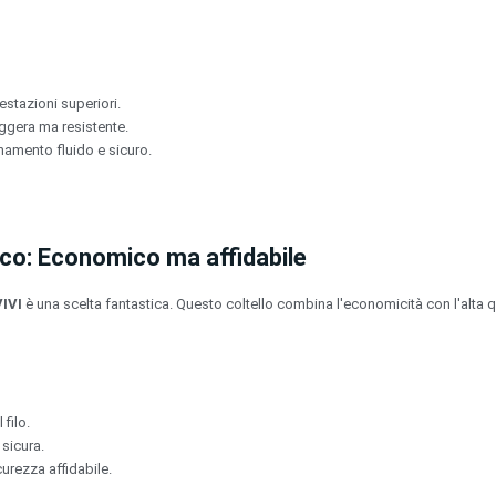
stazioni superiori.
eggera ma resistente.
namento fluido e sicuro.
mico: Economico ma affidabile
IVI
è una scelta fantastica. Questo coltello combina l'economicità con l'alta qu
 filo.
sicura.
curezza affidabile.