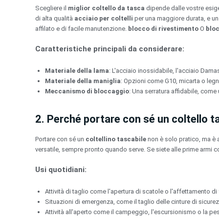
Scegliere il
miglior coltello da tasca
dipende dalle vostre esi
di alta qualità
acciaio per coltelli
per una maggiore durata, e 
affilato e di facile manutenzione.
blocco di rivestimento
O
bloc
Caratteristiche principali da considerare:
Materiale della lama
: L'acciaio inossidabile, l'acciaio Dama
Materiale della maniglia
: Opzioni come G10, micarta o legno
Meccanismo di bloccaggio
: Una serratura affidabile, come
2. Perché portare con sé un coltello t
Portare con sé un
coltellino tascabile
non è solo pratico, ma è a
versatile, sempre pronto quando serve. Se siete alle prime armi co
Usi quotidiani:
Attività di taglio come l'apertura di scatole o l'affettamento di 
Situazioni di emergenza, come il taglio delle cinture di sicure
Attività all'aperto come il campeggio, l'escursionismo o la pe