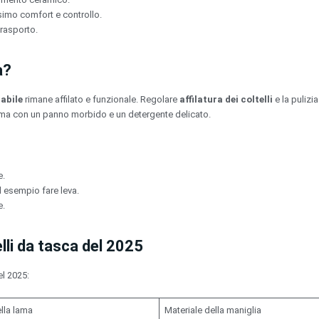
imo comfort e controllo.
trasporto.
a?
cabile
rimane affilato e funzionale. Regolare
affilatura dei coltelli
e la pulizi
a lama con un panno morbido e un detergente delicato.
e.
ad esempio fare leva.
e.
lli da tasca del 2025
l 2025:
lla lama
Materiale della maniglia