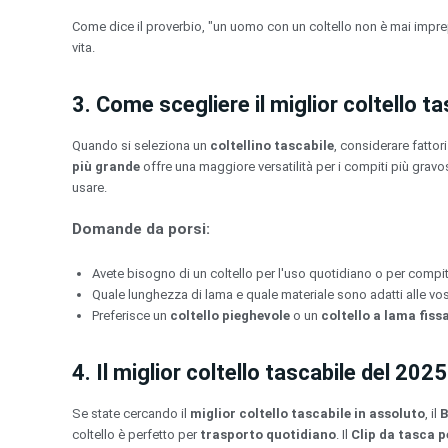
Come dice il proverbio, "un uomo con un coltello non è mai imprep
vita.
3. Come scegliere il miglior coltello t
Quando si seleziona un
coltellino tascabile
, considerare fattor
più grande
offre una maggiore versatilità per i compiti più gravosi
usare.
Domande da porsi:
Avete bisogno di un coltello per l'uso quotidiano o per compit
Quale lunghezza di lama e quale materiale sono adatti alle vo
Preferisce un
coltello pieghevole
o un
coltello a lama fiss
4. Il miglior coltello tascabile del 2025
Se state cercando il
miglior coltello tascabile in assoluto
, il
B
coltello è perfetto per
trasporto quotidiano
. Il
Clip da tasca 