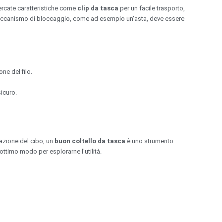
ercate caratteristiche come
clip da tasca
per un facile trasporto,
eccanismo di bloccaggio, come ad esempio un'asta, deve essere
ne del filo.
icuro.
razione del cibo, un
buon coltello da tasca
è uno strumento
ttimo modo per esplorarne l'utilità.