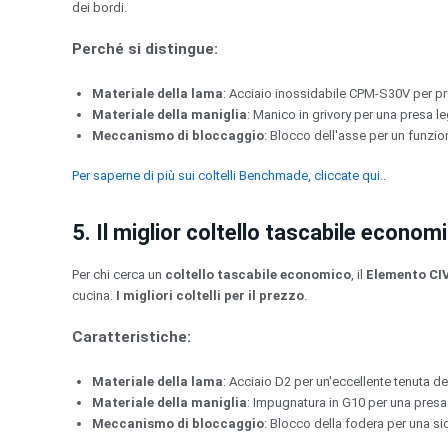
dei bordi.
Perché si distingue:
Materiale della lama
: Acciaio inossidabile CPM-S30V per pre
Materiale della maniglia
: Manico in grivory per una presa l
Meccanismo di bloccaggio
: Blocco dell'asse per un funzio
Per saperne di più sui coltelli Benchmade, cliccate qui.
.
5. Il miglior coltello tascabile econo
Per chi cerca un
coltello tascabile economico
, il
Elemento CIV
cucina.
I migliori coltelli per il prezzo
.
Caratteristiche:
Materiale della lama
: Acciaio D2 per un'eccellente tenuta del
Materiale della maniglia
: Impugnatura in G10 per una presa 
Meccanismo di bloccaggio
: Blocco della fodera per una si