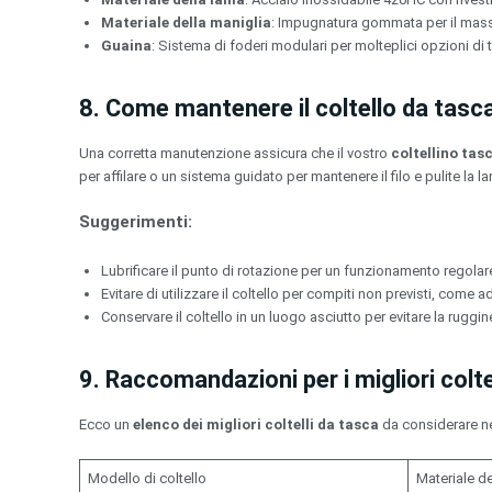
Materiale della maniglia
: Impugnatura gommata per il mass
Guaina
: Sistema di foderi modulari per molteplici opzioni di 
8. Come mantenere il coltello da tasc
Una corretta manutenzione assicura che il vostro
coltellino tas
per affilare o un sistema guidato per mantenere il filo e pulite l
Suggerimenti:
Lubrificare il punto di rotazione per un funzionamento regolar
Evitare di utilizzare il coltello per compiti non previsti, come 
Conservare il coltello in un luogo asciutto per evitare la ruggin
9. Raccomandazioni per i migliori colte
Ecco un
elenco dei migliori coltelli da tasca
da considerare ne
Modello di coltello
Materiale de