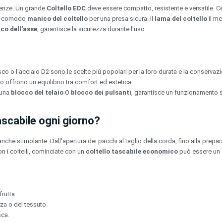
genze. Un grande
Coltello EDC
deve essere compatto, resistente e versatile. C
un comodo
manico del coltello
per una presa sicura. Il
lama del coltello
Il m
co dell'asse
, garantisce la sicurezza durante l'uso.
sco o l'acciaio D2 sono le scelte più popolari per la loro durata e la conservazio
 offrono un equilibrio tra comfort ed estetica.
 una
blocco del telaio
O
blocco dei pulsanti
, garantisce un funzionamento s
ascabile ogni giorno?
nche stimolante. Dall'apertura dei pacchi al taglio della corda, fino alla prepa
n i coltelli, cominciate con un
coltello tascabile economico
può essere un o
frutta.
zza o del tessuto.
sca.