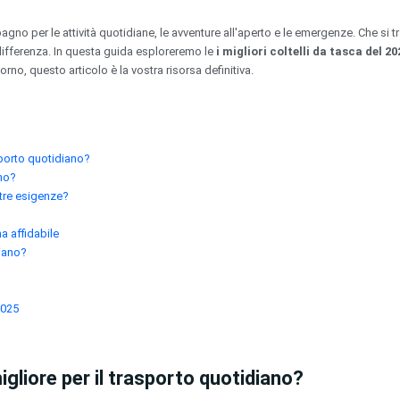
gno per le attività quotidiane, le avventure all'aperto e le emergenze. Che si tr
differenza. In questa guida esploreremo le
i migliori coltelli da tasca del 20
rno, questo articolo è la vostra risorsa definitiva.
asporto quotidiano?
rno?
stre esigenze?
a affidabile
diano?
2025
migliore per il trasporto quotidiano?