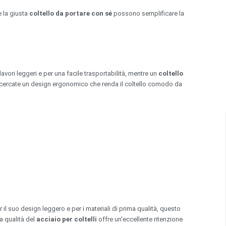
e la giusta
coltello da portare con sé
possono semplificare la
 lavori leggeri e per una facile trasportabilità, mentre un
coltello
cercate un design ergonomico che renda il coltello comodo da
 il suo design leggero e per i materiali di prima qualità, questo
a qualità del
acciaio per coltelli
offre un'eccellente ritenzione