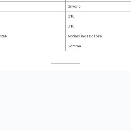
Grivorio
G10
N
G10
C28N
Acciaio inossidabile
Gomma