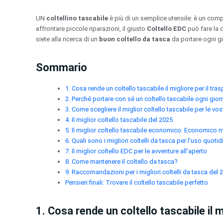
Vai
al
UN
coltellino tascabile
è più di un semplice utensile: è un compa
contenuto
affrontare piccole riparazioni, il giusto
Coltello EDC
può fare la 
siete alla ricerca di un
buon coltello da tasca
da portare ogni gio
Sommario
1. Cosa rende un coltello tascabile il migliore per il tr
2. Perché portare con sé un coltello tascabile ogni gio
3. Come scegliere il miglior coltello tascabile per le vo
4. Il miglior coltello tascabile del 2025
5. Il miglior coltello tascabile economico: Economico m
6. Quali sono i migliori coltelli da tasca per l'uso quoti
7. Il miglior coltello EDC per le avventure all'aperto
8. Come mantenere il coltello da tasca?
9. Raccomandazioni per i migliori coltelli da tasca del 
Pensieri finali: Trovare il coltello tascabile perfetto
1. Cosa rende un coltello tascabile il 