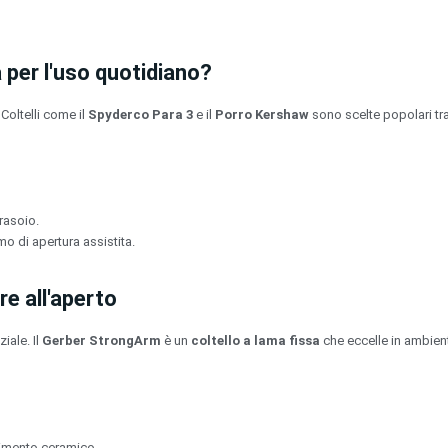
ca per l'uso quotidiano?
Coltelli come il
Spyderco Para 3
e il
Porro Kershaw
sono scelte popolari tr
rasoio.
o di apertura assistita.
re all'aperto
iale. Il
Gerber StrongArm
è un
coltello a lama fissa
che eccelle in ambienti 
timento ceramico.