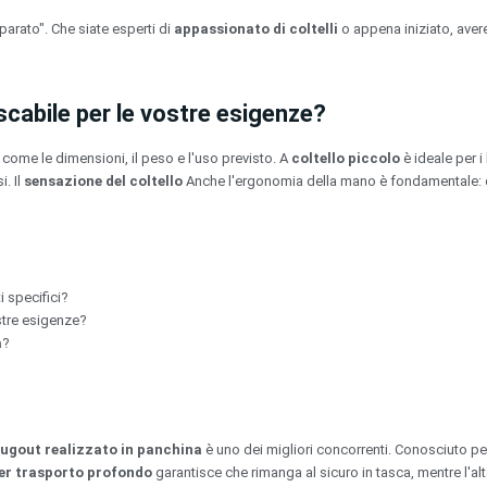
arato". Che siate esperti di
appassionato di coltelli
o appena iniziato, aver
ascabile per le vostre esigenze?
i come le dimensioni, il peso e l'uso previsto. A
coltello piccolo
è ideale per i
. Il
sensazione del coltello
Anche l'ergonomia della mano è fondamentale: 
i specifici?
stre esigenze?
a
?
ugout realizzato in panchina
è uno dei migliori concorrenti. Conosciuto per
per trasporto profondo
garantisce che rimanga al sicuro in tasca, mentre l'alt