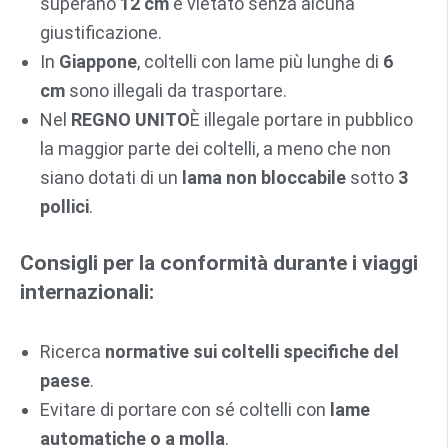
superano
12 cm
è vietato senza alcuna
giustificazione.
In
Giappone
, coltelli con lame più lunghe di
6
cm
sono illegali da trasportare.
Nel
REGNO UNITO
È illegale portare in pubblico
la maggior parte dei coltelli, a meno che non
siano dotati di un
lama non bloccabile
sotto
3
pollici
.
Consigli per la conformità durante i viaggi
internazionali:
Ricerca
normative sui coltelli specifiche del
paese
.
Evitare di portare con sé coltelli con
lame
automatiche o a molla
.