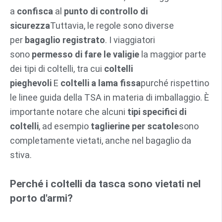
a
confisca
al
punto di controllo di
sicurezza
Tuttavia, le regole sono diverse
per
bagaglio registrato
. I viaggiatori
sono
permesso di fare le valigie
la maggior parte
dei tipi di coltelli, tra cui
coltelli
pieghevoli
E
coltelli a lama fissa
purché rispettino
le linee guida della TSA in materia di imballaggio. È
importante notare che alcuni
tipi specifici di
coltelli
, ad esempio
taglierine per scatole
sono
completamente vietati, anche nel bagaglio da
stiva.
Perché i coltelli da tasca sono vietati nel
porto d'armi?