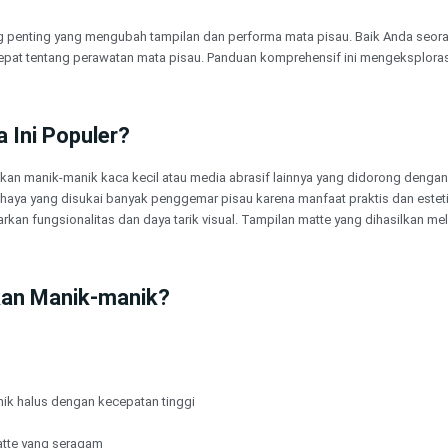
g penting yang mengubah tampilan dan performa mata pisau. Baik Anda seo
t tentang perawatan mata pisau. Panduan komprehensif ini mengeksplorasi 
 Ini Populer?
 manik-manik kaca kecil atau media abrasif lainnya yang didorong dengan t
haya yang disukai banyak penggemar pisau karena manfaat praktis dan estet
rkan fungsionalitas dan daya tarik visual. Tampilan matte yang dihasilkan m
kan Manik-manik?
k halus dengan kecepatan tinggi
atte yang seragam