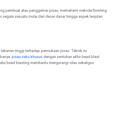
rang pembuat atau penggemar pisau, memahami metode finishing
segala sesuatu mulai dari dasar-dasar hingga aspek lanjutan
ekanan tinggi terhadap permukaan pisau. Teknik ini
ikanya.
pisau saku khusus
dengan sentuhan akhir bead blast
elalui bead blasting membantu mengurangi silau sekaligus