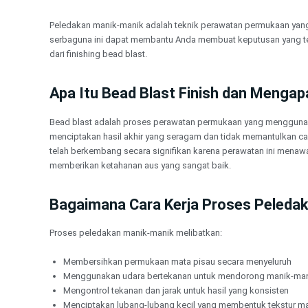
Lewati
ke
Peledakan manik-manik adalah teknik perawatan permukaan yan
konten
serbaguna ini dapat membantu Anda membuat keputusan yang tepa
dari finishing bead blast.
Apa Itu Bead Blast Finish dan Mengapa
Bead blast adalah proses perawatan permukaan yang menggunakan
menciptakan hasil akhir yang seragam dan tidak memantulkan ca
telah berkembang secara signifikan karena perawatan ini menawa
memberikan ketahanan aus yang sangat baik.
Bagaimana Cara Kerja Proses Peleda
Proses peledakan manik-manik melibatkan:
Membersihkan permukaan mata pisau secara menyeluruh
Menggunakan udara bertekanan untuk mendorong manik-mani
Mengontrol tekanan dan jarak untuk hasil yang konsisten
Menciptakan lubang-lubang kecil yang membentuk tekstur m