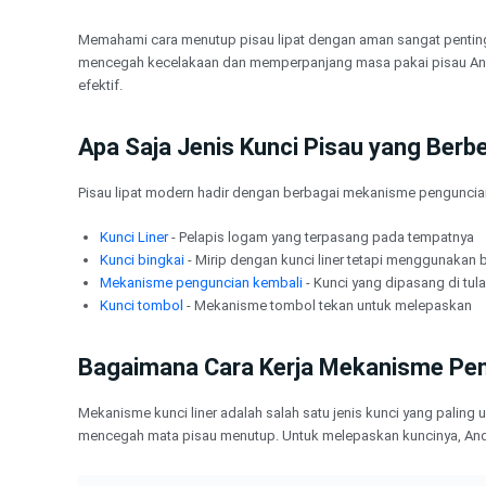
Lewati
ke
Memahami cara menutup pisau lipat dengan aman sangat penting b
konten
mencegah kecelakaan dan memperpanjang masa pakai pisau Anda.
efektif.
Apa Saja Jenis Kunci Pisau yang Berb
Pisau lipat modern hadir dengan berbagai mekanisme pengunci
Kunci Liner
- Pelapis logam yang terpasang pada tempatnya
Kunci bingkai
- Mirip dengan kunci liner tetapi menggunakan
Mekanisme penguncian kembali
- Kunci yang dipasang di tu
Kunci tombol
- Mekanisme tombol tekan untuk melepaskan
Bagaimana Cara Kerja Mekanisme Pen
Mekanisme kunci liner adalah salah satu jenis kunci yang pali
mencegah mata pisau menutup. Untuk melepaskan kuncinya, And