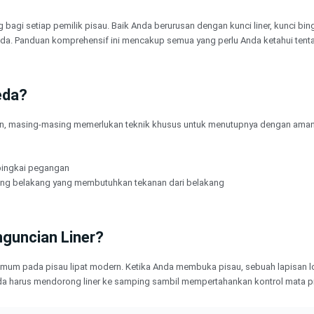
agi setiap pemilik pisau. Baik Anda berurusan dengan kunci liner, kunci bi
 Panduan komprehensif ini mencakup semua yang perlu Anda ketahui tentan
eda?
an, masing-masing memerlukan teknik khusus untuk menutupnya dengan aman
 bingkai pegangan
lang belakang yang membutuhkan tekanan dari belakang
guncian Liner?
ng umum pada pisau lipat modern. Ketika Anda membuka pisau, sebuah lapisan
a harus mendorong liner ke samping sambil mempertahankan kontrol mata p