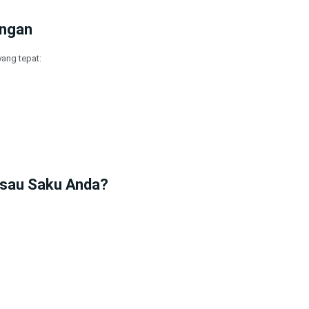
angan
ang tepat:
isau Saku Anda?