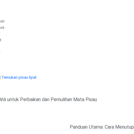
pun
sus
t
r
|
Temukan pisau lipat
hli untuk Perbaikan dan Pemulihan Mata Pisau
Panduan Utama: Cara Menutup