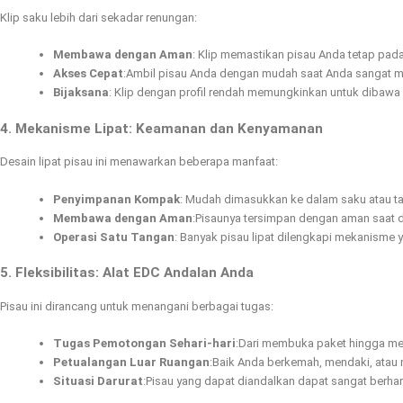
Klip saku lebih dari sekadar renungan:
Membawa dengan Aman
: Klip memastikan pisau Anda tetap pad
Akses Cepat
:Ambil pisau Anda dengan mudah saat Anda sangat 
Bijaksana
: Klip dengan profil rendah memungkinkan untuk dibawa 
4. Mekanisme Lipat: Keamanan dan Kenyamanan
Desain lipat pisau ini menawarkan beberapa manfaat:
Penyimpanan Kompak
: Mudah dimasukkan ke dalam saku atau ta
Membawa dengan Aman
:Pisaunya tersimpan dengan aman saat d
Operasi Satu Tangan
: Banyak pisau lipat dilengkapi mekanism
5. Fleksibilitas: Alat EDC Andalan Anda
Pisau ini dirancang untuk menangani berbagai tugas:
Tugas Pemotongan Sehari-hari
:Dari membuka paket hingga mem
Petualangan Luar Ruangan
:Baik Anda berkemah, mendaki, atau 
Situasi Darurat
:Pisau yang dapat diandalkan dapat sangat berhar