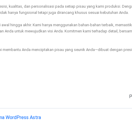
sisi, kualitas, dan personalisasi pada setiap pisau yang kami produksi. D
idak hanya fungsional tetapi juga dirancang khusus sesuai kebutuhan Anda.
i awal hingga akhir. Kami hanya menggunakan bahan-bahan terbaik, memastika
dengan Anda untuk mewujudkan visi Anda. Komitmen kami terhadap detail, ber
ami membantu Anda menciptakan pisau yang seunik Anda—dibuat dengan presisi,
P
a WordPress Astra