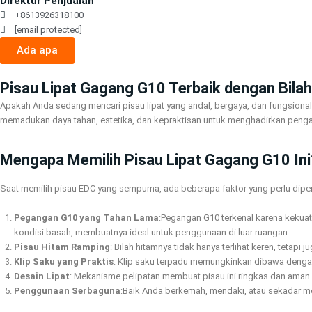
Direktur Penjualan
+8613926318100
[email protected]
Ada apa
Pisau Lipat Gagang G10 Terbaik dengan Bilah
Apakah Anda sedang mencari pisau lipat yang andal, bergaya, dan fungsional un
memadukan daya tahan, estetika, dan kepraktisan untuk menghadirkan pengala
Mengapa Memilih Pisau Lipat Gagang G10 Ini
Saat memilih pisau EDC yang sempurna, ada beberapa faktor yang perlu dipert
Pegangan G10 yang Tahan Lama
:Pegangan G10 terkenal karena kekua
kondisi basah, membuatnya ideal untuk penggunaan di luar ruangan.
Pisau Hitam Ramping
: Bilah hitamnya tidak hanya terlihat keren, teta
Klip Saku yang Praktis
: Klip saku terpadu memungkinkan dibawa deng
Desain Lipat
: Mekanisme pelipatan membuat pisau ini ringkas dan aman 
Penggunaan Serbaguna
:Baik Anda berkemah, mendaki, atau sekadar me