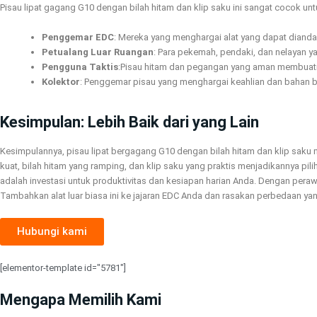
Pisau lipat gagang G10 dengan bilah hitam dan klip saku ini sangat cocok unt
Penggemar EDC
: Mereka yang menghargai alat yang dapat diandal
Petualang Luar Ruangan
: Para pekemah, pendaki, dan nelayan 
Pengguna Taktis
:Pisau hitam dan pegangan yang aman membuatny
Kolektor
: Penggemar pisau yang menghargai keahlian dan bahan be
Kesimpulan: Lebih Baik dari yang Lain
Kesimpulannya, pisau lipat bergagang G10 dengan bilah hitam dan klip sak
kuat, bilah hitam yang ramping, dan klip saku yang praktis menjadikannya pil
adalah investasi untuk produktivitas dan kesiapan harian Anda. Dengan pera
Tambahkan alat luar biasa ini ke jajaran EDC Anda dan rasakan perbedaan yan
Hubungi kami
[elementor-template id="5781"]
Mengapa Memilih Kami