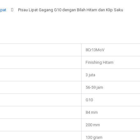
ipat
Pisau Lipat Gagang G10 dengan Bilah Hitam dan Klip Saku
8Cr13MoV
Finishing Hitam
3 juta
56-59 jam
G10
84 mm
200 mm
130 gram