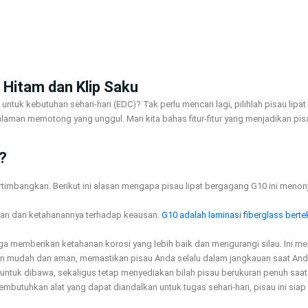
 Hitam dan Klip Saku
tuk kebutuhan sehari-hari (EDC)? Tak perlu mencari lagi, pilihlah pisau lipat
man memotong yang unggul. Mari kita bahas fitur-fitur yang menjadikan pisau
?
imbangkan. Berikut ini alasan mengapa pisau lipat bergagang G10 ini menonjo
tan dan ketahanannya terhadap keausan.
G10 adalah laminasi fiberglass berte
pi juga memberikan ketahanan korosi yang lebih baik dan mengurangi silau. Ini
an mudah dan aman, memastikan pisau Anda selalu dalam jangkauan saat An
untuk dibawa, sekaligus tetap menyediakan bilah pisau berukuran penuh saat
mbutuhkan alat yang dapat diandalkan untuk tugas sehari-hari, pisau ini si