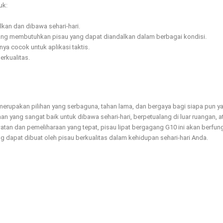
uk:
kan dan dibawa sehari-hari.
yang membutuhkan pisau yang dapat diandalkan dalam berbagai kondisi.
a cocok untuk aplikasi taktis.
rkualitas.
u merupakan pilihan yang serbaguna, tahan lama, dan bergaya bagi siapa pu
ihan yang sangat baik untuk dibawa sehari-hari, berpetualang di luar ruangan,
watan dan pemeliharaan yang tepat, pisau lipat bergagang G10 ini akan berfu
g dapat dibuat oleh pisau berkualitas dalam kehidupan sehari-hari Anda.