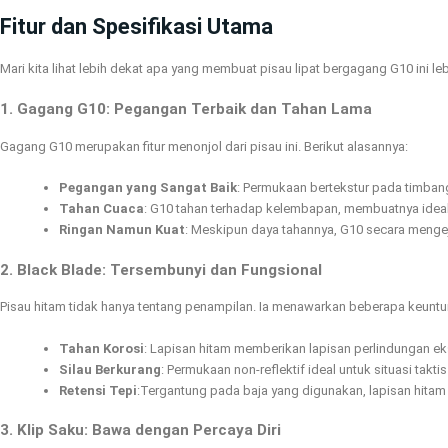
Fitur dan Spesifikasi Utama
Mari kita lihat lebih dekat apa yang membuat pisau lipat bergagang G10 ini leb
1. Gagang G10: Pegangan Terbaik dan Tahan Lama
Gagang G10 merupakan fitur menonjol dari pisau ini. Berikut alasannya:
Pegangan yang Sangat Baik
: Permukaan bertekstur pada timba
Tahan Cuaca
: G10 tahan terhadap kelembapan, membuatnya ideal
Ringan Namun Kuat
: Meskipun daya tahannya, G10 secara meng
2. Black Blade: Tersembunyi dan Fungsional
Pisau hitam tidak hanya tentang penampilan. Ia menawarkan beberapa keunt
Tahan Korosi
: Lapisan hitam memberikan lapisan perlindungan eks
Silau Berkurang
: Permukaan non-reflektif ideal untuk situasi takt
Retensi Tepi
:Tergantung pada baja yang digunakan, lapisan hitam 
3. Klip Saku: Bawa dengan Percaya Diri