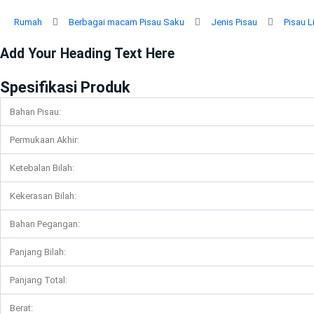
Lewati
ke
Rumah
Berbagai macam Pisau Saku
Jenis Pisau
Pisau L
konten
Add Your Heading Text Here
Spesifikasi Produk
Bahan Pisau:
Permukaan Akhir:
Ketebalan Bilah:
Kekerasan Bilah:
Bahan Pegangan:
Panjang Bilah:
Panjang Total:
Berat: