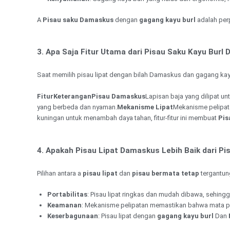
A
Pisau saku Damaskus
dengan
gagang kayu burl
adalah per
3. Apa Saja Fitur Utama dari Pisau Saku Kayu Burl
Saat memilih pisau lipat dengan bilah Damaskus dan gagang kayu bur
Fitur
Keterangan
Pisau Damaskus
Lapisan baja yang dilipat un
yang berbeda dan nyaman.
Mekanisme Lipat
Mekanisme pelipat
kuningan untuk menambah daya tahan, fitur-fitur ini membuat
Pis
4. Apakah Pisau Lipat Damaskus Lebih Baik dari Pi
Pilihan antara a
pisau lipat
dan
pisau bermata tetap
tergantun
Portabilitas
: Pisau lipat ringkas dan mudah dibawa, sehingg
Keamanan
: Mekanisme pelipatan memastikan bahwa mata p
Keserbagunaan
: Pisau lipat dengan
gagang kayu burl
Dan