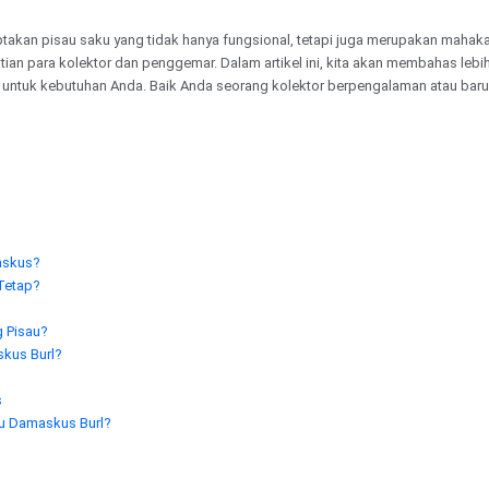
akan pisau saku yang tidak hanya fungsional, tetapi juga merupakan mahaka
rhatian para kolektor dan penggemar. Dalam artikel ini, kita akan membahas l
untuk kebutuhan Anda. Baik Anda seorang kolektor berpengalaman atau bar
maskus?
 Tetap?
g Pisau?
skus Burl?
s
yu Damaskus Burl?