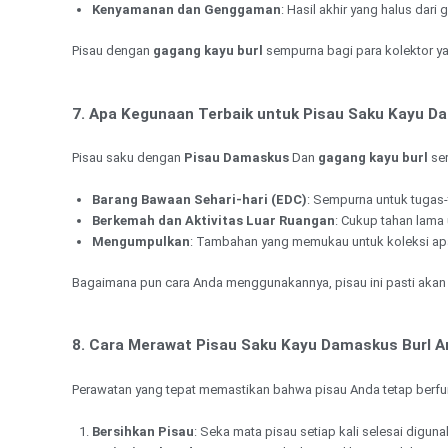
Kenyamanan dan Genggaman
: Hasil akhir yang halus da
Pisau dengan
gagang kayu burl
sempurna bagi para kolektor ya
7. Apa Kegunaan Terbaik untuk Pisau Saku Kayu D
Pisau saku dengan
Pisau Damaskus
Dan
gagang kayu burl
ser
Barang Bawaan Sehari-hari (EDC)
: Sempurna untuk tugas
Berkemah dan Aktivitas Luar Ruangan
: Cukup tahan lama 
Mengumpulkan
: Tambahan yang memukau untuk koleksi apa
Bagaimana pun cara Anda menggunakannya, pisau ini pasti aka
8. Cara Merawat Pisau Saku Kayu Damaskus Burl A
Perawatan yang tepat memastikan bahwa pisau Anda tetap berfun
Bersihkan Pisau
: Seka mata pisau setiap kali selesai digun