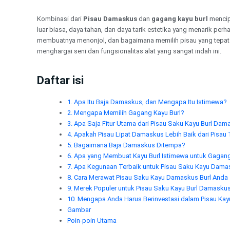
Lewati
ke
Kombinasi dari
Pisau Damaskus
dan
gagang kayu burl
mencipt
konten
luar biasa, daya tahan, dan daya tarik estetika yang menarik pe
membuatnya menonjol, dan bagaimana memilih pisau yang tepat 
menghargai seni dan fungsionalitas alat yang sangat indah ini.
Daftar isi
1. Apa Itu Baja Damaskus, dan Mengapa Itu Istimewa?
2. Mengapa Memilih Gagang Kayu Burl?
3. Apa Saja Fitur Utama dari Pisau Saku Kayu Burl Da
4. Apakah Pisau Lipat Damaskus Lebih Baik dari Pisau
5. Bagaimana Baja Damaskus Ditempa?
6. Apa yang Membuat Kayu Burl Istimewa untuk Gagan
7. Apa Kegunaan Terbaik untuk Pisau Saku Kayu Dama
8. Cara Merawat Pisau Saku Kayu Damaskus Burl Anda
9. Merek Populer untuk Pisau Saku Kayu Burl Damasku
10. Mengapa Anda Harus Berinvestasi dalam Pisau Ka
Gambar
Poin-poin Utama