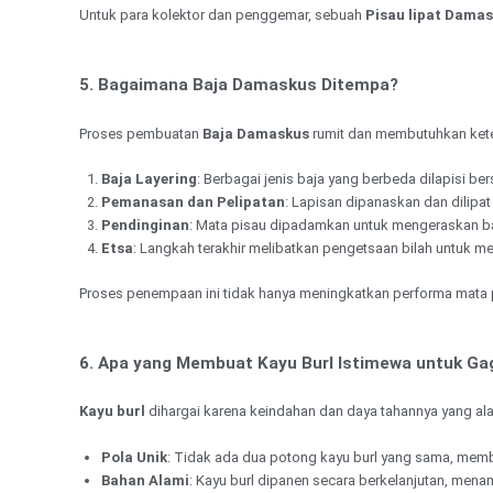
Untuk para kolektor dan penggemar, sebuah
Pisau lipat Dama
5. Bagaimana Baja Damaskus Ditempa?
Proses pembuatan
Baja Damaskus
rumit dan membutuhkan keter
Baja Layering
: Berbagai jenis baja yang berbeda dilapisi be
Pemanasan dan Pelipatan
: Lapisan dipanaskan dan dilipa
Pendinginan
: Mata pisau dipadamkan untuk mengeraskan ba
Etsa
: Langkah terakhir melibatkan pengetsaan bilah untuk m
Proses penempaan ini tidak hanya meningkatkan performa mata p
6. Apa yang Membuat Kayu Burl Istimewa untuk Ga
Kayu burl
dihargai karena keindahan dan daya tahannya yang alam
Pola Unik
: Tidak ada dua potong kayu burl yang sama, membu
Bahan Alami
: Kayu burl dipanen secara berkelanjutan, men