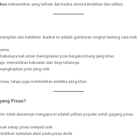
skus
menawarkan yang terbaik dari kedua dunia-keindahan dan utilitas.
ampilan dan ketelitian. Berikut ini adalah gambaran singkat tentang cara me
rsama.
t beberapa kali untuk menciptakan pola bergelombang yang khas.
ja, memastikan kekuatan dan daya tahannya.
enyingkapkan pola yang unik.
isau, tetapi juga memberikan estetika yang khas.
gang Pisau?
i. Inilah alasannya mengapa ini adalah pilihan populer untuk gagang pisau:
at setiap pisau menjadi unik.
ambahkan sentuhan alam pada pisau Anda.