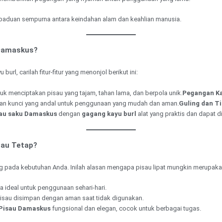
paduan sempurna antara keindahan alam dan keahlian manusia.
 Damaskus?
l, carilah fitur-fitur yang menonjol berikut ini:
tuk menciptakan pisau yang tajam, tahan lama, dan berpola unik.
Pegangan Ka
an kunci yang andal untuk penggunaan yang mudah dan aman.
Guling dan 
au saku Damaskus
dengan
gagang kayu burl
alat yang praktis dan dapat di
sau Tetap?
g pada kebutuhan Anda. Inilah alasan mengapa pisau lipat mungkin merupakan 
a ideal untuk penggunaan sehari-hari.
isau disimpan dengan aman saat tidak digunakan.
Pisau Damaskus
fungsional dan elegan, cocok untuk berbagai tugas.