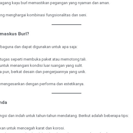
ri gagang kayu burl memastikan pegangan yang nyaman dan aman.
ng menghargai kombinasi fungsionalitas dan seni.
amaskus Burl?
baguna dan dapat digunakan untuk apa saja:
-tugas seperti membuka paket atau memotong tali.
untuk menangani kondisi luar ruangan yang sulit.
 pun, berkat desain dan pengerjaannya yang unik.
n mengesankan dengan performa dan estetikanya.
nda
gsi dan indah untuk tahun-tahun mendatang. Berikut adalah beberapa tips:
akan untuk mencegah karat dan korosi.