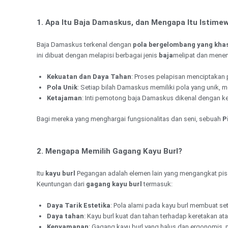
1. Apa Itu Baja Damaskus, dan Mengapa Itu Istime
Baja Damaskus terkenal dengan
pola bergelombang yang kha
ini dibuat dengan melapisi berbagai jenis
baja
melipat dan mene
Kekuatan dan Daya Tahan
: Proses pelapisan menciptakan 
Pola Unik
: Setiap bilah Damaskus memiliki pola yang unik, me
Ketajaman
: Inti pemotong baja Damaskus dikenal dengan k
Bagi mereka yang menghargai fungsionalitas dan seni, sebuah
P
2. Mengapa Memilih Gagang Kayu Burl?
Itu
kayu burl
Pegangan adalah elemen lain yang mengangkat pisa
Keuntungan dari
gagang kayu burl
termasuk:
Daya Tarik Estetika
: Pola alami pada kayu burl membuat s
Daya tahan
: Kayu burl kuat dan tahan terhadap keretakan a
Kenyamanan
: Gagang kayu burl yang halus dan ergonomis