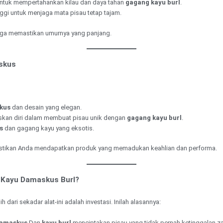
 untuk mempertahankan kilau dan daya tahan
gagang kayu burl
.
nggi untuk menjaga mata pisau tetap tajam.
juga memastikan umurnya yang panjang.
askus
kus
dan desain yang elegan.
skan diri dalam membuat pisau unik dengan
gagang kayu burl
.
s
dan gagang kayu yang eksotis.
mastikan Anda mendapatkan produk yang memadukan keahlian dan performa.
 Kayu Damaskus Burl?
ih dari sekadar alat-ini adalah investasi. Inilah alasannya:
Damaskus
Dan
kayu burl
menciptakan pisau yang tidak pernah ketinggalan z