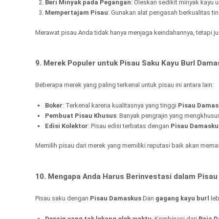
Beri Minyak pada Pegangan
: Oleskan sedikit minyak kayu
Mempertajam Pisau
: Gunakan alat pengasah berkualitas ti
Merawat pisau Anda tidak hanya menjaga keindahannya, tetapi 
9. Merek Populer untuk Pisau Saku Kayu Burl Dam
Beberapa merek yang paling terkenal untuk pisau ini antara lain:
Boker
: Terkenal karena kualitasnya yang tinggi
Pisau Damas
Pembuat Pisau Khusus
: Banyak pengrajin yang mengkhusu
Edisi Kolektor
: Pisau edisi terbatas dengan
Pisau Damasku
Memilih pisau dari merek yang memiliki reputasi baik akan me
10. Mengapa Anda Harus Berinvestasi dalam Pisau
Pisau saku dengan
Pisau Damaskus
Dan
gagang kayu burl
leb
Desain yang tak lekang oleh waktu
: Kombinasi dari
Baja 