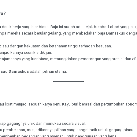
wa?
s
dan kinerja yang luar biasa. Baja ini sudah ada sejak berabad-abad yang la
mpa mereka secara berulang-ulang, yang membedakan baja Damaskus dengan 
pisau dengan kekuatan dan ketahanan tinggi terhadap keausan.
njadikannya seunik sidik jari.
etajamannya yang luar biasa, memungkinkan pemotongan yang presisi dan efi
isau Damaskus
adalah pilihan utama.
u lipat menjadi sebuah karya seni. Kayu burl berasal dari pertumbuhan abn
etiap gagangnya unik dan memukau secara visual.
tau pembelahan, menjadikannya pilihan yang sangat baik untuk gagang pisau.
, memberikan pegangan yang nyaman untuk penggunaan yang lama.