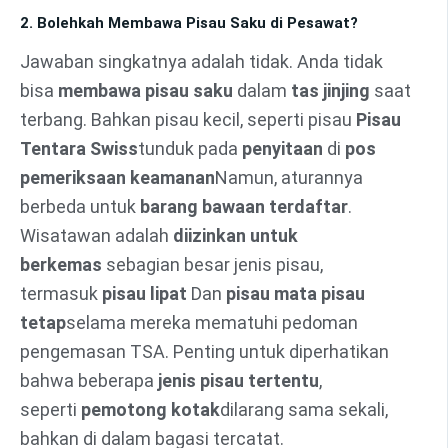
2. Bolehkah Membawa Pisau Saku di Pesawat?
Jawaban singkatnya adalah tidak. Anda tidak
bisa
membawa pisau saku
dalam
tas jinjing
saat
terbang. Bahkan pisau kecil, seperti pisau
Pisau
Tentara Swiss
tunduk pada
penyitaan
di
pos
pemeriksaan keamanan
Namun, aturannya
berbeda untuk
barang bawaan terdaftar
.
Wisatawan adalah
diizinkan untuk
berkemas
sebagian besar jenis pisau,
termasuk
pisau lipat
Dan
pisau mata pisau
tetap
selama mereka mematuhi pedoman
pengemasan TSA. Penting untuk diperhatikan
bahwa beberapa
jenis pisau tertentu
,
seperti
pemotong kotak
dilarang sama sekali,
bahkan di dalam bagasi tercatat.