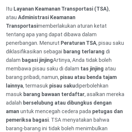
Itu
Layanan Keamanan Transportasi (TSA)
,
atau
Administrasi Keamanan
Transportasi
memberlakukan aturan ketat
tentang apa yang dapat dibawa dalam
penerbangan. Menurut
Peraturan TSA
, pisau saku
diklasifikasikan sebagai
barang terlarang
di
dalam
bagasi jinjing
Artinya, Anda tidak boleh
membawa pisau saku di dalam
tas jinjing
atau
barang pribadi, namun,
pisau atau benda tajam
lainnya
, termasuk
pisau saku
diperbolehkan
masuk
barang bawaan terdaftar
, asalkan mereka
adalah
berselubung atau dibungkus dengan
aman
untuk mencegah cedera pada
petugas dan
pemeriksa bagasi
. TSA menyatakan bahwa
barang-barang ini tidak boleh menimbulkan