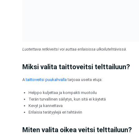
Luotettava retkiveitsi voi auttaa erilaisissa ulkoilutehtävissä.
Miksi valita taittoveitsi telttailuun?
A
taittoveitsi puukahvalla
tarjoaa useita etuja:
Helppo kuljettaa ja kompakti muotoilu
Terän turvallinen säilytys, kun sitä ei käytetä
Kevyt ja kannettava
Erilaisia terätyylejä eri tehtäviin
Miten valita oikea veitsi telttailuun?