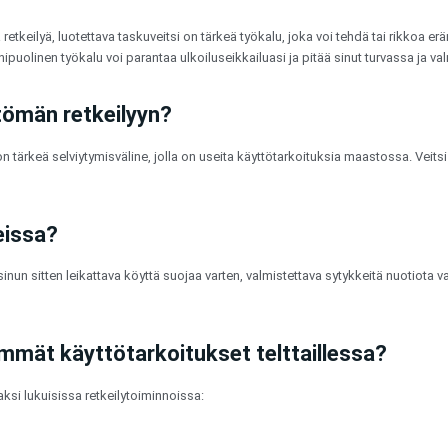
tä retkeilyä, luotettava taskuveitsi on tärkeä työkalu, joka voi tehdä tai rikk
uolinen työkalu voi parantaa ulkoiluseikkailuasi ja pitää sinut turvassa ja val
tömän retkeilyyn?
 on tärkeä selviytymisväline, jolla on useita käyttötarkoituksia maastossa. Veitsi
teissa?
inun sitten leikattava köyttä suojaa varten, valmistettava sytykkeitä nuotiota var
immät käyttötarkoitukset telttaillessa?
si lukuisissa retkeilytoiminnoissa: