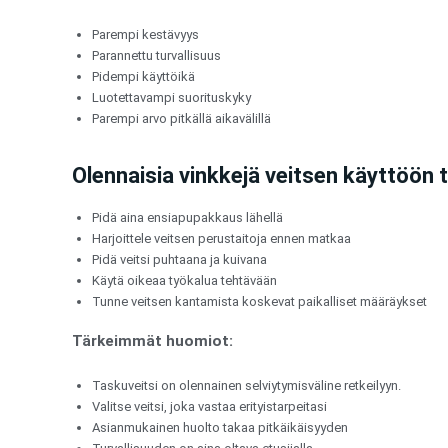
Parempi kestävyys
Parannettu turvallisuus
Pidempi käyttöikä
Luotettavampi suorituskyky
Parempi arvo pitkällä aikavälillä
Olennaisia vinkkejä veitsen käyttöön t
Pidä aina ensiapupakkaus lähellä
Harjoittele veitsen perustaitoja ennen matkaa
Pidä veitsi puhtaana ja kuivana
Käytä oikeaa työkalua tehtävään
Tunne veitsen kantamista koskevat paikalliset määräykset
Tärkeimmät huomiot:
Taskuveitsi on olennainen selviytymisväline retkeilyyn.
Valitse veitsi, joka vastaa erityistarpeitasi
Asianmukainen huolto takaa pitkäikäisyyden