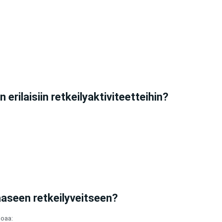
 erilaisiin retkeilyaktiviteetteihin?
kaaseen retkeilyveitseen?
joaa: