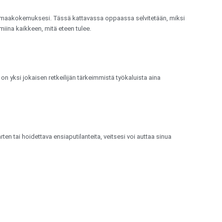
oa erämaakokemuksesi. Tässä kattavassa oppaassa selvitetään, miksi
miina kaikkeen, mitä eteen tulee.
 on yksi jokaisen retkeilijän tärkeimmistä työkaluista aina
ten tai hoidettava ensiaputilanteita, veitsesi voi auttaa sinua