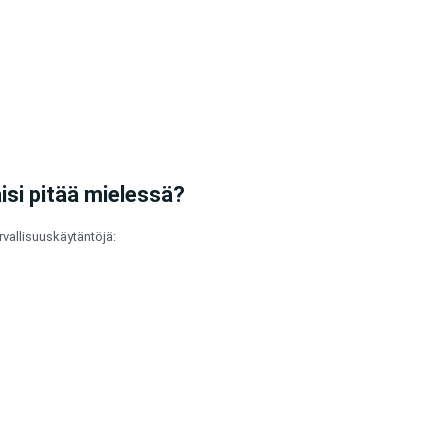
isi pitää mielessä?
rvallisuuskäytäntöjä: