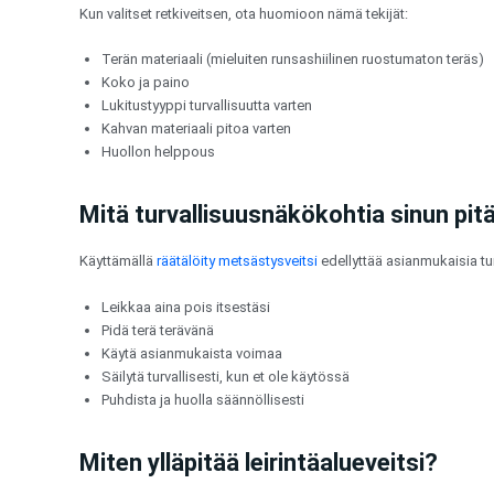
Kun valitset retkiveitsen, ota huomioon nämä tekijät:
Terän materiaali (mieluiten runsashiilinen ruostumaton teräs)
Koko ja paino
Lukitustyyppi turvallisuutta varten
Kahvan materiaali pitoa varten
Huollon helppous
Mitä turvallisuusnäkökohtia sinun pitä
Käyttämällä
räätälöity metsästysveitsi
edellyttää asianmukaisia tu
Leikkaa aina pois itsestäsi
Pidä terä terävänä
Käytä asianmukaista voimaa
Säilytä turvallisesti, kun et ole käytössä
Puhdista ja huolla säännöllisesti
Miten ylläpitää leirintäalueveitsi?