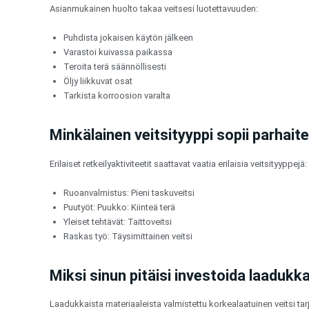
Asianmukainen huolto takaa veitsesi luotettavuuden:
Puhdista jokaisen käytön jälkeen
Varastoi kuivassa paikassa
Teroita terä säännöllisesti
Öljy liikkuvat osat
Tarkista korroosion varalta
Minkälainen veitsityyppi sopii parhaiten
Erilaiset retkeilyaktiviteetit saattavat vaatia erilaisia veitsityyppejä:
Ruoanvalmistus: Pieni taskuveitsi
Puutyöt: Puukko: Kiinteä terä
Yleiset tehtävät: Taittoveitsi
Raskas työ: Täysimittainen veitsi
Miksi sinun pitäisi investoida laaduk
Laadukkaista materiaaleista valmistettu korkealaatuinen veitsi tar