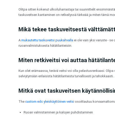
Siirry
sisältöön
Olitpa sitten kokenut ulkoiluharrastaja tai suunnittelit ensimmäis
taskuveitsen kantaminen on retkeilyssä tärkeää ja miten tämä monip
Mikä tekee taskuveitsestä välttämät
A
mukautettu taskuveitsi puukahvalla
ei ole vain yksi varuste - se
ruoanvalmistuksesta hätätilanteisiin.
Miten retkiveitsi voi auttaa hätätilan
Kun olet erämaassa, terävä veitsi voi olla pelastusrenkaasi. Olipa s
selviytymään erilaisista hätätilanteista turvallisesti ja tehokkaasti.
Mitkä ovat taskuveitsen käytännöllis
The
custom edc yleiskäyttöinen veitsi
osoittautuu korvaamattomak
Ruoan valmistaminen ja kalojen puhdistaminen