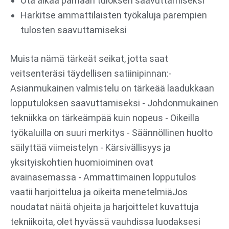
Ota aikaa parhaan tuloksen saavuttamiseksi
Harkitse ammattilaisten työkaluja parempien
tulosten saavuttamiseksi
Muista nämä tärkeät seikat, jotta saat
veitsenteräsi täydellisen satiinipinnan:-
Asianmukainen valmistelu on tärkeää laadukkaan
lopputuloksen saavuttamiseksi - Johdonmukainen
tekniikka on tärkeämpää kuin nopeus - Oikeilla
työkaluilla on suuri merkitys - Säännöllinen huolto
säilyttää viimeistelyn - Kärsivällisyys ja
yksityiskohtien huomioiminen ovat
avainasemassa - Ammattimainen lopputulos
vaatii harjoittelua ja oikeita menetelmiäJos
noudatat näitä ohjeita ja harjoittelet kuvattuja
tekniikoita, olet hyvässä vauhdissa luodaksesi