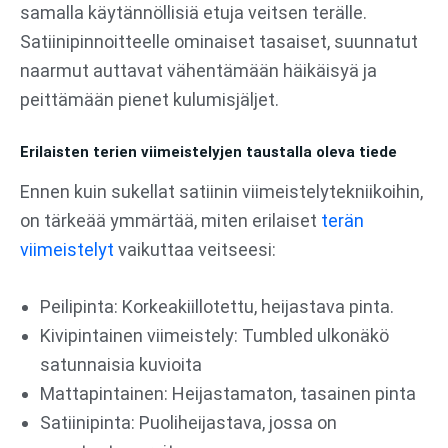
samalla käytännöllisiä etuja veitsen terälle.
Satiinipinnoitteelle ominaiset tasaiset, suunnatut
naarmut auttavat vähentämään häikäisyä ja
peittämään pienet kulumisjäljet.
Erilaisten terien viimeistelyjen taustalla oleva tiede
Ennen kuin sukellat satiinin viimeistelytekniikoihin,
on tärkeää ymmärtää, miten erilaiset
terän
viimeistelyt
vaikuttaa veitseesi:
Peilipinta: Korkeakiillotettu, heijastava pinta.
Kivipintainen viimeistely: Tumbled ulkonäkö
satunnaisia kuvioita
Mattapintainen: Heijastamaton, tasainen pinta
Satiinipinta: Puoliheijastava, jossa on