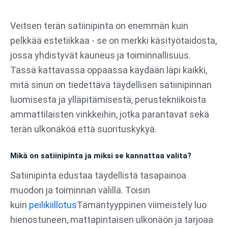
Siirry
sisältöön
Veitsen terän satiinipinta on enemmän kuin
pelkkää estetiikkaa - se on merkki käsityötaidosta,
jossa yhdistyvät kauneus ja toiminnallisuus.
Tässä kattavassa oppaassa käydään läpi kaikki,
mitä sinun on tiedettävä täydellisen satiinipinnan
luomisesta ja ylläpitämisestä, perustekniikoista
ammattilaisten vinkkeihin, jotka parantavat sekä
terän ulkonäköä että suorituskykyä.
Mikä on satiinipinta ja miksi se kannattaa valita?
Satiinipinta edustaa täydellistä tasapainoa
muodon ja toiminnan välillä. Toisin
kuin
peilikiillotus
Tämäntyyppinen viimeistely luo
hienostuneen, mattapintaisen ulkonäön ja tarjoaa