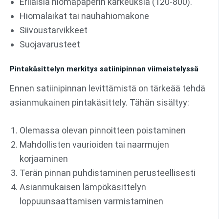
Erilaisia hiomapaperin karkeuksia (120-800).
Hiomalaikat tai nauhahiomakone
Siivoustarvikkeet
Suojavarusteet
Pintakäsittelyn merkitys satiinipinnan viimeistelyssä
Ennen satiinipinnan levittämistä on tärkeää tehdä
asianmukainen pintakäsittely. Tähän sisältyy:
Olemassa olevan pinnoitteen poistaminen
Mahdollisten vaurioiden tai naarmujen
korjaaminen
Terän pinnan puhdistaminen perusteellisesti
Asianmukaisen lämpökäsittelyn
loppuunsaattamisen varmistaminen