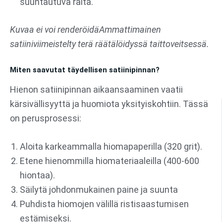
suuntautuva raita.
Kuvaa ei voi renderöidä
Ammattimainen
satiiniviimeistelty terä räätälöidyssä taittoveitsessä.
Miten saavutat täydellisen satiinipinnan?
Hienon satiinipinnan aikaansaaminen vaatii
kärsivällisyyttä ja huomiota yksityiskohtiin. Tässä
on perusprosessi:
Aloita karkeammalla hiomapaperilla (320 grit).
Etene hienommilla hiomateriaaleilla (400-600
hiontaa).
Säilytä johdonmukainen paine ja suunta
Puhdista hiomojen välillä ristisaastumisen
estämiseksi.