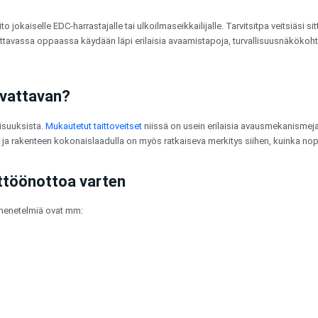
jokaiselle EDC-harrastajalle tai ulkoilmaseikkailijalle. Tarvitsitpa veitsiäsi sitt
ttavassa oppaassa käydään läpi erilaisia avaamistapoja, turvallisuusnäkökohtia
avattavan?
aisuuksista.
Mukautetut taittoveitset
niissä on usein erilaisia avausmekanismeja, 
ja rakenteen kokonaislaadulla on myös ratkaiseva merkitys siihen, kuinka nope
ttöönottoa varten
a menetelmiä ovat mm: