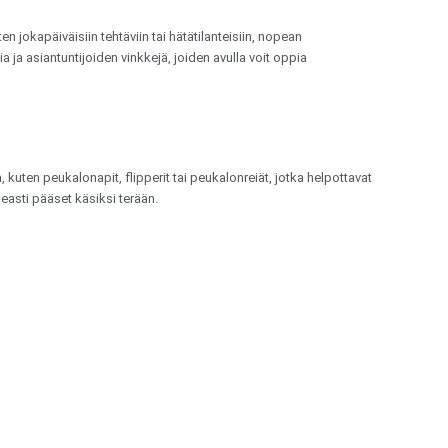
en jokapäiväisiin tehtäviin tai hätätilanteisiin, nopean
 ja asiantuntijoiden vinkkejä, joiden avulla voit oppia
kuten peukalonapit, flipperit tai peukalonreiät, jotka helpottavat
asti pääset käsiksi terään.