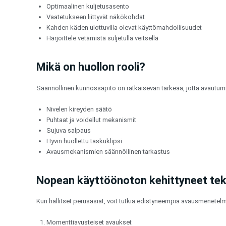
Optimaalinen kuljetusasento
Vaatetukseen liittyvät näkökohdat
Kahden käden ulottuvilla olevat käyttömahdollisuudet
Harjoittele vetämistä suljetulla veitsellä
Mikä on huollon rooli?
Säännöllinen kunnossapito on ratkaisevan tärkeää, jotta avautum
Nivelen kireyden säätö
Puhtaat ja voidellut mekanismit
Sujuva salpaus
Hyvin huollettu taskuklipsi
Avausmekanismien säännöllinen tarkastus
Nopean käyttöönoton kehittyneet tek
Kun hallitset perusasiat, voit tutkia edistyneempiä avausmenetelm
Momenttiavusteiset avaukset