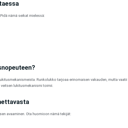
ttaessa
. Pidä nämä seikat mielessä:
isnopeuteen?
ukitusmekanismeista. Runkolukko tarjoaa erinomaisen vakauden, mutta vaatii er
 veitsen lukitusmekanismi toimii.
nettavasta
 sen avaaminen. Ota huomioon nämä tekijät: