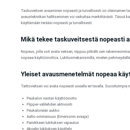
Siirry
sisältöön
Taskuveitsen avaaminen nopeasti ja turvallisesti on olennainen taito 
avaustekniikan hallitseminen voi vaikuttaa merkittävästi. Tässä ka
käyttämään terääsi nopeasti ja turvallisesti.
Mikä tekee taskuveitsestä nopeasti 
Nopeus, jolla voit avata veitsen, riippuu pitkälti sen rakenneomin
nopeaa käyttöönottoa. Lukitusmekanismilla, nivelen pehmeydellä 
Yleiset avausmenetelmät nopeaa käy
Taittoveitsen voi avata nopeasti usealla eri tavalla. Suosituimpi
Peukalon nastan käyttöönotto
Flipper-välilehden aktivointi
Peukaloreiän aukko
Aalto-ominaisuus (Emersonin avaaja)
Painikkeen lukituksen vapautus
Akselin lukituksen käsittely