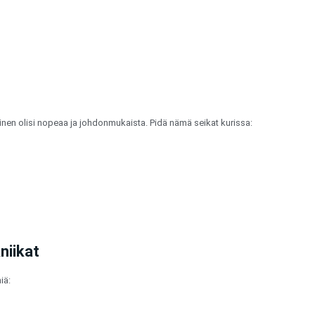
inen olisi nopeaa ja johdonmukaista. Pidä nämä seikat kurissa:
niikat
iä: