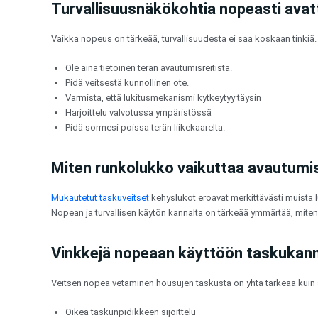
Turvallisuusnäkökohtia nopeasti ava
Vaikka nopeus on tärkeää, turvallisuudesta ei saa koskaan tinkiä
Ole aina tietoinen terän avautumisreitistä.
Pidä veitsestä kunnollinen ote.
Varmista, että lukitusmekanismi kytkeytyy täysin
Harjoittelu valvotussa ympäristössä
Pidä sormesi poissa terän liikekaarelta.
Miten runkolukko vaikuttaa avautum
Mukautetut taskuveitset
kehyslukot eroavat merkittävästi muista l
Nopean ja turvallisen käytön kannalta on tärkeää ymmärtää, miten
Vinkkejä nopeaan käyttöön taskukan
Veitsen nopea vetäminen housujen taskusta on yhtä tärkeää kuin
Oikea taskunpidikkeen sijoittelu