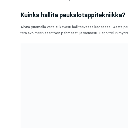
Kuinka hallita peukalotappitekniikka?
Aloita pitämällä veitsi tukevasti hallitsevassa kädessäsi. Aseta p
terä avoimeen asentoon pehmeästi ja varmasti. Harjoittelun myötä