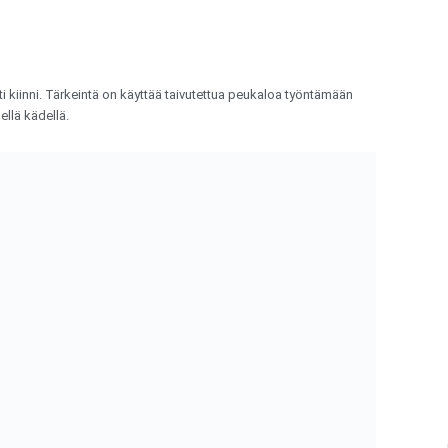
ti kiinni. Tärkeintä on käyttää taivutettua peukaloa työntämään
llä kädellä.