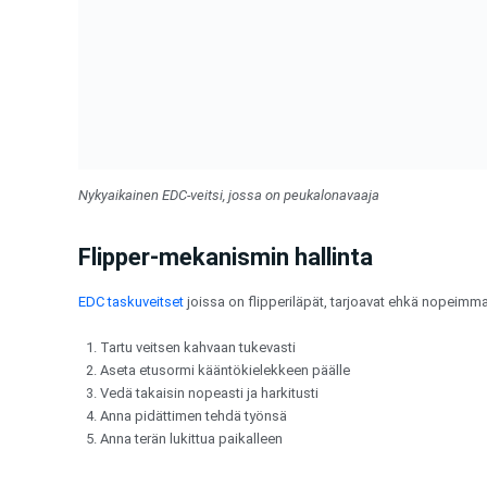
Nykyaikainen EDC-veitsi, jossa on peukalonavaaja
Flipper-mekanismin hallinta
EDC taskuveitset
joissa on flipperiläpät, tarjoavat ehkä nopeimma
Tartu veitsen kahvaan tukevasti
Aseta etusormi kääntökielekkeen päälle
Vedä takaisin nopeasti ja harkitusti
Anna pidättimen tehdä työnsä
Anna terän lukittua paikalleen