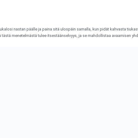
eukalosi nastan päälle ja paina sitä ulospäin samalla, kun pidät kahvasta tiukas
 tästä menetelmästä tulee itsestäänselvyys, ja se mahdollistaa avaamisen yhde