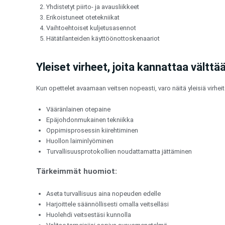
Yhdistetyt piirto- ja avausliikkeet
Erikoistuneet otetekniikat
Vaihtoehtoiset kuljetusasennot
Hätätilanteiden käyttöönottoskenaariot
Yleiset virheet, joita kannattaa välttä
Kun opettelet avaamaan veitsen nopeasti, varo näitä yleisiä virheit
Vääränlainen otepaine
Epäjohdonmukainen tekniikka
Oppimisprosessin kiirehtiminen
Huollon laiminlyöminen
Turvallisuusprotokollien noudattamatta jättäminen
Tärkeimmät huomiot:
Aseta turvallisuus aina nopeuden edelle
Harjoittele säännöllisesti omalla veitselläsi
Huolehdi veitsestäsi kunnolla