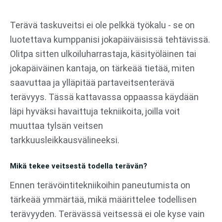
Siirry
sisältöön
Terävä taskuveitsi ei ole pelkkä työkalu - se on
luotettava kumppanisi jokapäiväisissä tehtävissä.
Olitpa sitten ulkoiluharrastaja, käsityöläinen tai
jokapäiväinen kantaja, on tärkeää tietää, miten
saavuttaa ja ylläpitää partaveitsenterävä
terävyys. Tässä kattavassa oppaassa käydään
läpi hyväksi havaittuja tekniikoita, joilla voit
muuttaa tylsän veitsen
tarkkuusleikkausvälineeksi.
Mikä tekee veitsestä todella terävän?
Ennen terävöintitekniikoihin paneutumista on
tärkeää ymmärtää, mikä määrittelee todellisen
terävyyden. Terävässä veitsessä ei ole kyse vain