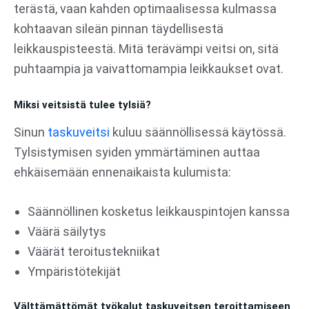
terästä, vaan kahden optimaalisessa kulmassa
kohtaavan sileän pinnan täydellisestä
leikkauspisteestä. Mitä terävämpi veitsi on, sitä
puhtaampia ja vaivattomampia leikkaukset ovat.
Miksi veitsistä tulee tylsiä?
Sinun
taskuveitsi
kuluu säännöllisessä käytössä.
Tylsistymisen syiden ymmärtäminen auttaa
ehkäisemään ennenaikaista kulumista:
Säännöllinen kosketus leikkauspintojen kanssa
Väärä säilytys
Väärät teroitustekniikat
Ympäristötekijät
Välttämättömät työkalut taskuveitsen teroittamiseen