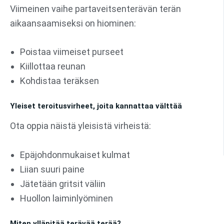
Viimeinen vaihe partaveitsenterävän terän
aikaansaamiseksi on hiominen:
Poistaa viimeiset purseet
Kiillottaa reunan
Kohdistaa teräksen
Yleiset teroitusvirheet, joita kannattaa välttää
Ota oppia näistä yleisistä virheistä:
Epäjohdonmukaiset kulmat
Liian suuri paine
Jätetään gritsit väliin
Huollon laiminlyöminen
Miten ylläpitää terävää terää?