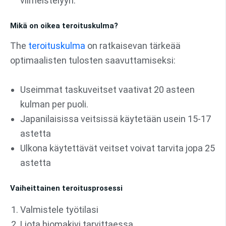
viimeistelyyn.
Mikä on oikea teroituskulma?
The
teroituskulma
on ratkaisevan tärkeää
optimaalisten tulosten saavuttamiseksi:
Useimmat taskuveitset vaativat 20 asteen
kulman per puoli.
Japanilaisissa veitsissä käytetään usein 15-17
astetta
Ulkona käytettävät veitset voivat tarvita jopa 25
astetta
Vaiheittainen teroitusprosessi
Valmistele työtilasi
Liota hiomakivi tarvittaessa