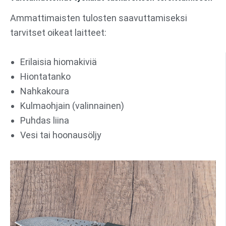
Ammattimaisten tulosten saavuttamiseksi
tarvitset oikeat laitteet:
Erilaisia hiomakiviä
Hiontatanko
Nahkakoura
Kulmaohjain (valinnainen)
Puhdas liina
Vesi tai hoonausöljy