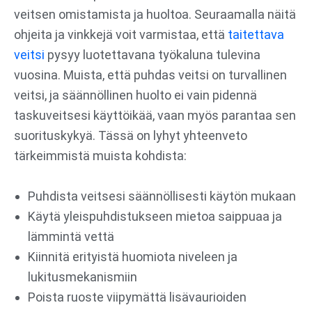
veitsen omistamista ja huoltoa. Seuraamalla näitä
ohjeita ja vinkkejä voit varmistaa, että
taitettava
veitsi
pysyy luotettavana työkaluna tulevina
vuosina. Muista, että puhdas veitsi on turvallinen
veitsi, ja säännöllinen huolto ei vain pidennä
taskuveitsesi käyttöikää, vaan myös parantaa sen
suorituskykyä. Tässä on lyhyt yhteenveto
tärkeimmistä muista kohdista:
Puhdista veitsesi säännöllisesti käytön mukaan
Käytä yleispuhdistukseen mietoa saippuaa ja
lämmintä vettä
Kiinnitä erityistä huomiota niveleen ja
lukitusmekanismiin
Poista ruoste viipymättä lisävaurioiden