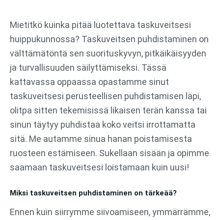
Siirry
sisältöön
Mietitkö kuinka pitää luotettava taskuveitsesi
huippukunnossa? Taskuveitsen puhdistaminen on
välttämätöntä sen suorituskyvyn, pitkäikäisyyden
ja turvallisuuden säilyttämiseksi. Tässä
kattavassa oppaassa opastamme sinut
taskuveitsesi perusteellisen puhdistamisen läpi,
olitpa sitten tekemisissä likaisen terän kanssa tai
sinun täytyy puhdistaa koko veitsi irrottamatta
sitä. Me autamme sinua hanan poistamisesta
ruosteen estämiseen. Sukellaan sisään ja opimme
saamaan taskuveitsesi loistamaan kuin uusi!
Miksi taskuveitsen puhdistaminen on tärkeää?
Ennen kuin siirrymme siivoamiseen, ymmärrämme,