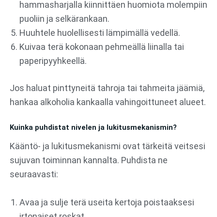
hammasharjalla kiinnittäen huomiota molempiin
puoliin ja selkärankaan.
Huuhtele huolellisesti lämpimällä vedellä.
Kuivaa terä kokonaan pehmeällä liinalla tai
paperipyyhkeellä.
Jos haluat pinttyneitä tahroja tai tahmeita jäämiä,
hankaa alkoholia kankaalla vahingoittuneet alueet.
Kuinka puhdistat nivelen ja lukitusmekanismin?
Kääntö- ja lukitusmekanismi ovat tärkeitä veitsesi
sujuvan toiminnan kannalta. Puhdista ne
seuraavasti:
Avaa ja sulje terä useita kertoja poistaaksesi
irtonaiset roskat.