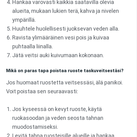
Hankaa varovasti kaikkia saatavilla olevia
alueita, mukaan lukien terä, kahva ja nivelen
ympärillä.
Huuhtele huolellisesti juoksevan veden alla.
Ravista ylimääräinen vesi pois ja kuivaa
puhtaalla liinalla.
Jätä veitsi auki kuivumaan kokonaan.
Mikä on paras tapa poistaa ruoste taskuveitsestäsi?
Jos huomaat ruostetta veitsessäsi, älä panikoi.
Voit poistaa sen seuraavasti:
Jos kyseessä on kevyt ruoste, käytä
ruokasoodan ja veden seosta tahnan
muodostamiseksi.
Levitä tahna ruosteisille alueille ja hankaa