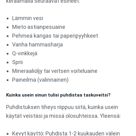
keräämällä seuraavat esineet:
Lämmin vesi
Mieto astianpesuaine
Pehmeä kangas tai paperipyyhkeet
Vanha hammasharja
Q-vinkkejä
Sprii
Mineraaliöljy tai veitsen voiteluaine
Paineilma (valinnainen)
Kuinka usein sinun tulisi puhdistaa taskuveitsi?
Puhdistuksen tiheys riippuu siitä, kuinka usein
käytät veistäsi ja missä olosuhteissa. Yleensä:
Kevyt käyttö: Puhdista 1-2 kuukauden välein