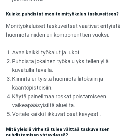
Kuinka puhdistat monitoimityökalun taskuveitsen?
Monityökaluiset taskuveitset vaativat erityistä
huomiota niiden eri komponenttien vuoksi:
Avaa kaikki työkalut ja lukot.
Puhdista jokainen työkalu yksitellen yllä
kuvatulla tavalla.
Kiinnitä erityistä huomiota liitoksiin ja
kääntöpisteisiin.
Käytä paineilmaa roskat poistamiseen
vaikeapääsyisiltä alueilta.
Voitele kaikki liikkuvat osat kevyesti.
Mitä yleisiä virheitä tulee välttää taskuveitsen
puhdistamisen yhteydessä?