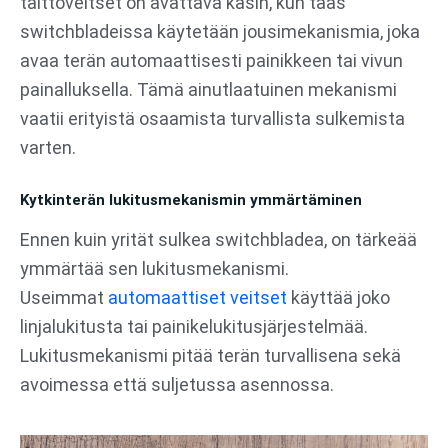
taittoveitset on avattava käsin, kun taas
switchbladeissa käytetään jousimekanismia, joka
avaa terän automaattisesti painikkeen tai vivun
painalluksella. Tämä ainutlaatuinen mekanismi
vaatii erityistä osaamista turvallista sulkemista
varten.
Kytkinterän lukitusmekanismin ymmärtäminen
Ennen kuin yrität sulkea switchbladea, on tärkeää
ymmärtää sen lukitusmekanismi.
Useimmat
automaattiset veitset
käyttää joko
linjalukitusta tai painikelukitusjärjestelmää.
Lukitusmekanismi pitää terän turvallisena sekä
avoimessa että suljetussa asennossa.