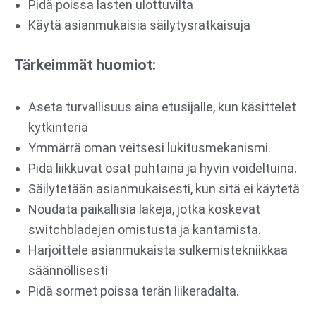
Pidä poissa lasten ulottuvilta
Käytä asianmukaisia säilytysratkaisuja
Tärkeimmät huomiot:
Aseta turvallisuus aina etusijalle, kun käsittelet
kytkinteriä
Ymmärrä oman veitsesi lukitusmekanismi.
Pidä liikkuvat osat puhtaina ja hyvin voideltuina.
Säilytetään asianmukaisesti, kun sitä ei käytetä
Noudata paikallisia lakeja, jotka koskevat
switchbladejen omistusta ja kantamista.
Harjoittele asianmukaista sulkemistekniikkaa
säännöllisesti
Pidä sormet poissa terän liikeradalta.