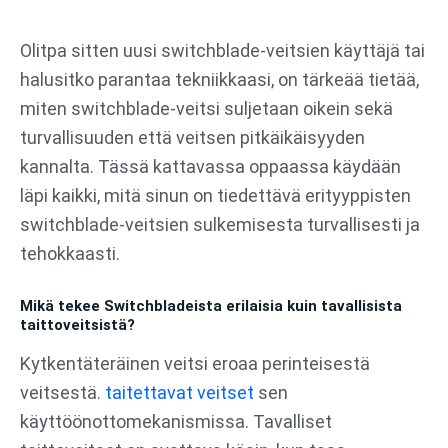
Siirry
sisältöön
Olitpa sitten uusi switchblade-veitsien käyttäjä tai
halusitko parantaa tekniikkaasi, on tärkeää tietää,
miten switchblade-veitsi suljetaan oikein sekä
turvallisuuden että veitsen pitkäikäisyyden
kannalta. Tässä kattavassa oppaassa käydään
läpi kaikki, mitä sinun on tiedettävä erityyppisten
switchblade-veitsien sulkemisesta turvallisesti ja
tehokkaasti.
Mikä tekee Switchbladeista erilaisia kuin tavallisista
taittoveitsistä?
Kytkentäteräinen veitsi eroaa perinteisestä
veitsestä.
taitettavat veitset
sen
käyttöönottomekanismissa. Tavalliset