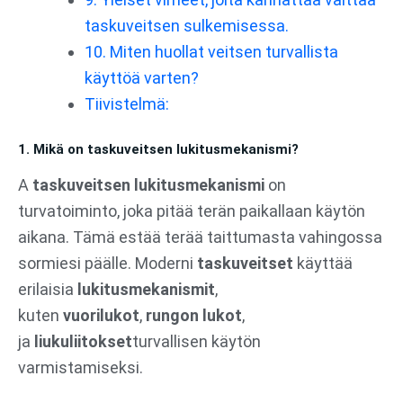
taskuveitsen sulkemisessa.
10. Miten huollat veitsen turvallista
käyttöä varten?
Tiivistelmä:
1. Mikä on taskuveitsen lukitusmekanismi?
A
taskuveitsen lukitusmekanismi
on
turvatoiminto, joka pitää terän paikallaan käytön
aikana. Tämä estää terää taittumasta vahingossa
sormiesi päälle. Moderni
taskuveitset
käyttää
erilaisia
lukitusmekanismit
,
kuten
vuorilukot
,
rungon lukot
,
ja
liukuliitokset
turvallisen käytön
varmistamiseksi.