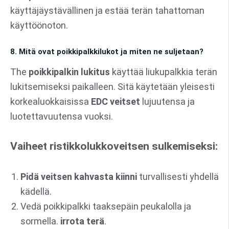
käyttäjäystävällinen ja estää terän tahattoman
käyttöönoton.
8. Mitä ovat poikkipalkkilukot ja miten ne suljetaan?
The
poikkipalkin lukitus
käyttää liukupalkkia terän
lukitsemiseksi paikalleen. Sitä käytetään yleisesti
korkealuokkaisissa
EDC veitset
lujuutensa ja
luotettavuutensa vuoksi.
Vaiheet ristikkolukkoveitsen sulkemiseksi:
Pidä veitsen kahvasta kiinni
turvallisesti yhdellä
kädellä.
Vedä poikkipalkki taaksepäin peukalolla ja
sormella.
irrota terä
.