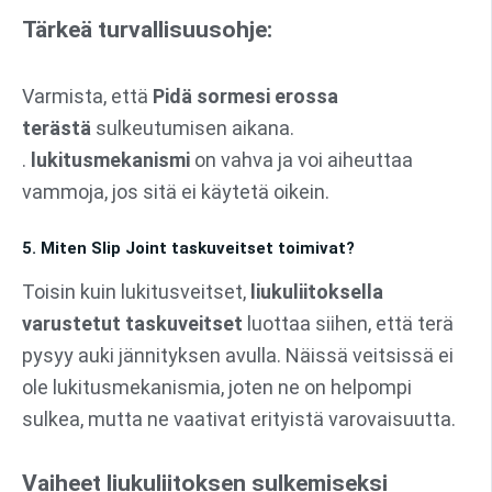
Tärkeä turvallisuusohje:
Varmista, että
Pidä sormesi erossa
terästä
sulkeutumisen aikana.
.
lukitusmekanismi
on vahva ja voi aiheuttaa
vammoja, jos sitä ei käytetä oikein.
5. Miten Slip Joint taskuveitset toimivat?
Toisin kuin lukitusveitset,
liukuliitoksella
varustetut taskuveitset
luottaa siihen, että terä
pysyy auki jännityksen avulla. Näissä veitsissä ei
ole lukitusmekanismia, joten ne on helpompi
sulkea, mutta ne vaativat erityistä varovaisuutta.
Vaiheet liukuliitoksen sulkemiseksi