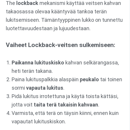
The
lockback
mekanismi käyttää veitsen kahvan
takaosassa olevaa kääntyvää tankoa terän
lukitsemiseen. Tämäntyyppinen lukko on tunnettu
luotettavuudestaan ja lujuudestaan.
Vaiheet Lockback-veitsen sulkemiseen:
Paikanna lukituskisko
kahvan selkärangassa,
heti terän takana.
Paina lukituspalkkia alaspäin
peukalo
tai toinen
sormi
vapauta lukitus
.
Pidä lukitus irrotettuna ja käytä toista kättäsi,
jotta voit
taita terä takaisin kahvaan
.
Varmista, että terä on täysin kiinni, ennen kuin
vapautat lukituskiskon.