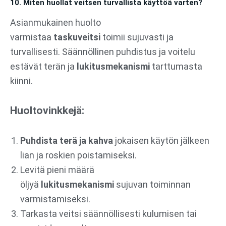
10. Miten huollat veitsen turvallista käyttöä varten?
Asianmukainen huolto
varmistaa
taskuveitsi
toimii sujuvasti ja
turvallisesti. Säännöllinen puhdistus ja voitelu
estävät terän ja
lukitusmekanismi
tarttumasta
kiinni.
Huoltovinkkejä:
Puhdista terä ja kahva
jokaisen käytön jälkeen
lian ja roskien poistamiseksi.
Levitä pieni määrä
öljyä
lukitusmekanismi
sujuvan toiminnan
varmistamiseksi.
Tarkasta veitsi säännöllisesti kulumisen tai