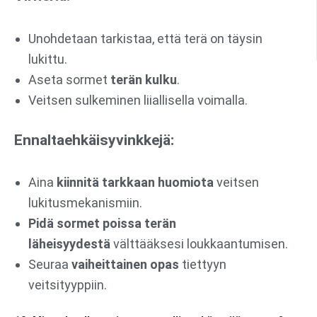
Unohdetaan tarkistaa, että terä on täysin
lukittu.
Aseta sormet
terän kulku
.
Veitsen sulkeminen liiallisella voimalla.
Ennaltaehkäisyvinkkejä:
Aina
kiinnitä tarkkaan huomiota
veitsen
lukitusmekanismiin.
Pidä sormet poissa terän
läheisyydestä
välttääksesi loukkaantumisen.
Seuraa
vaiheittainen opas
tiettyyn
veitsityyppiin.