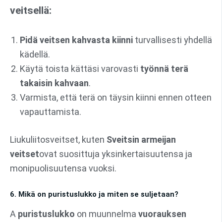
veitsellä:
Pidä veitsen kahvasta kiinni
turvallisesti yhdellä
kädellä.
Käytä toista kättäsi varovasti
työnnä terä
takaisin kahvaan
.
Varmista, että terä on täysin kiinni ennen otteen
vapauttamista.
Liukuliitosveitset, kuten
Sveitsin armeijan
veitset
ovat suosittuja yksinkertaisuutensa ja
monipuolisuutensa vuoksi.
6. Mikä on puristuslukko ja miten se suljetaan?
A
puristuslukko
on muunnelma
vuorauksen