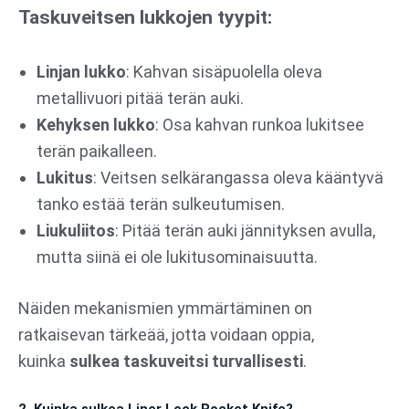
Taskuveitsen lukkojen tyypit:
Linjan lukko
: Kahvan sisäpuolella oleva
metallivuori pitää terän auki.
Kehyksen lukko
: Osa kahvan runkoa lukitsee
terän paikalleen.
Lukitus
: Veitsen selkärangassa oleva kääntyvä
tanko estää terän sulkeutumisen.
Liukuliitos
: Pitää terän auki jännityksen avulla,
mutta siinä ei ole lukitusominaisuutta.
Näiden mekanismien ymmärtäminen on
ratkaisevan tärkeää, jotta voidaan oppia,
kuinka
sulkea taskuveitsi turvallisesti
.
2. Kuinka sulkea Liner Lock Pocket Knife?