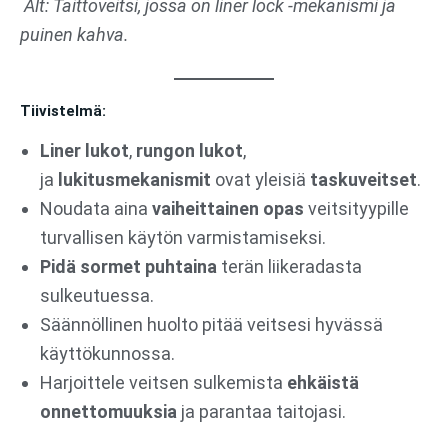
Alt: Taittoveitsi, jossa on liner lock -mekanismi ja
puinen kahva.
Tiivistelmä:
Liner lukot
,
rungon lukot
,
ja
lukitusmekanismit
ovat yleisiä
taskuveitset
.
Noudata aina
vaiheittainen opas
veitsityypille
turvallisen käytön varmistamiseksi.
Pidä sormet puhtaina
terän liikeradasta
sulkeutuessa.
Säännöllinen huolto pitää veitsesi hyvässä
käyttökunnossa.
Harjoittele veitsen sulkemista
ehkäistä
onnettomuuksia
ja parantaa taitojasi.