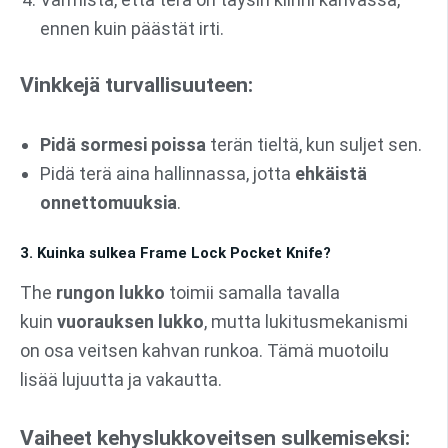
ennen kuin päästät irti.
Vinkkejä turvallisuuteen:
Pidä sormesi poissa
terän tieltä, kun suljet sen.
Pidä terä aina hallinnassa, jotta
ehkäistä
onnettomuuksia
.
3. Kuinka sulkea Frame Lock Pocket Knife?
The
rungon lukko
toimii samalla tavalla
kuin
vuorauksen lukko
, mutta lukitusmekanismi
on osa veitsen kahvan runkoa. Tämä muotoilu
lisää lujuutta ja vakautta.
Vaiheet kehyslukkoveitsen sulkemiseksi: