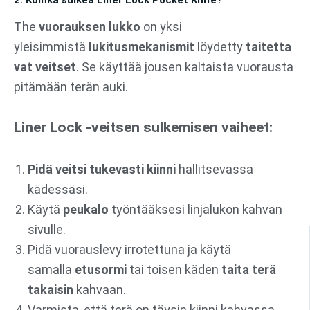
The
vuorauksen lukko
on yksi
yleisimmistä
lukitusmekanismit
löydetty
taitetta
vat veitset
. Se käyttää jousen kaltaista vuorausta
pitämään terän auki.
Liner Lock -veitsen sulkemisen vaiheet:
Pidä veitsi tukevasti kiinni
hallitsevassa
kädessäsi.
Käytä
peukalo
työntääksesi linjalukon kahvan
sivulle.
Pidä vuorauslevy irrotettuna ja käytä
samalla
etusormi
tai toisen käden
taita terä
takaisin
kahvaan.
Varmista, että terä on täysin kiinni kahvassa,