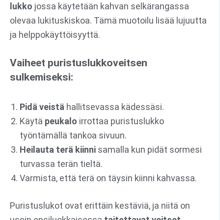
lukko
jossa käytetään kahvan selkärangassa
olevaa lukituskiskoa. Tämä muotoilu lisää lujuutta
ja helppokäyttöisyyttä.
Vaiheet puristuslukkoveitsen
sulkemiseksi:
Pidä veistä
hallitsevassa kädessäsi.
Käytä
peukalo
irrottaa puristuslukko
työntämällä tankoa sivuun.
Heilauta terä kiinni
samalla kun pidät sormesi
turvassa terän tieltä.
Varmista, että terä on täysin kiinni kahvassa.
Puristuslukot ovat erittäin kestäviä, ja niitä on
usein ensiluokkaisessa
taitettavat veitset
.