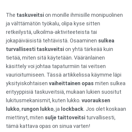
Siirry
sisältöön
The
taskuveitsi
on monille ihmisille monipuolinen
ja välttämätön työkalu, olipa kyse sitten
retkeilystä, ulkoilma-aktiviteeteista tai
jokapäiväisistä tehtävistä. Osaaminen
sulkea
turvallisesti taskuveitsi
on yhtä tärkeää kuin
tietää, miten sitä käytetään. Vääränlainen
käsittely voi johtaa tapaturmiin tai veitsen
vaurioitumiseen. Tässä artikkelissa käymme läpi
yksityiskohtaisen
vaiheittainen opas
miten sulkea
erityyppisiä taskuveitsiä, mukaan lukien suositut
lukitusmekanismit, kuten lukko.
vuorauksen
lukko
,
rungon lukko
, ja
lockback
. Jos olet koskaan
miettinyt, miten
sulje taittoveitsi
turvallisesti,
tämä kattava opas on sinua varten!