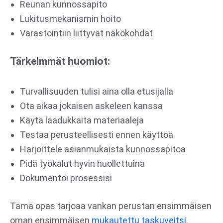
Reunan kunnossapito
Lukitusmekanismin hoito
Varastointiin liittyvät näkökohdat
Tärkeimmät huomiot:
Turvallisuuden tulisi aina olla etusijalla
Ota aikaa jokaisen askeleen kanssa
Käytä laadukkaita materiaaleja
Testaa perusteellisesti ennen käyttöä
Harjoittele asianmukaista kunnossapitoa
Pidä työkalut hyvin huollettuina
Dokumentoi prosessisi
Tämä opas tarjoaa vankan perustan ensimmäisen
oman ensimmäisen
mukautettu taskuveitsi
.