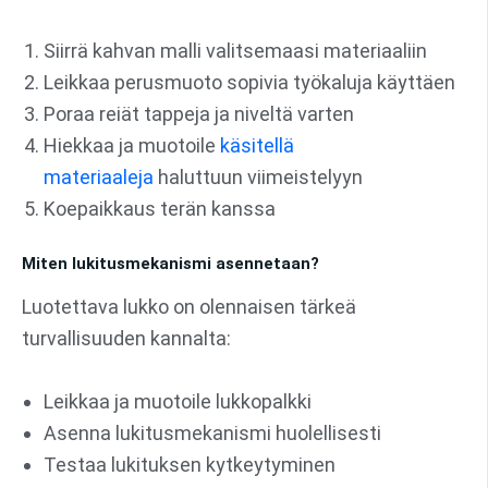
Siirrä kahvan malli valitsemaasi materiaaliin
Leikkaa perusmuoto sopivia työkaluja käyttäen
Poraa reiät tappeja ja niveltä varten
Hiekkaa ja muotoile
käsitellä
materiaaleja
haluttuun viimeistelyyn
Koepaikkaus terän kanssa
Miten lukitusmekanismi asennetaan?
Luotettava lukko on olennaisen tärkeä
turvallisuuden kannalta:
Leikkaa ja muotoile lukkopalkki
Asenna lukitusmekanismi huolellisesti
Testaa lukituksen kytkeytyminen