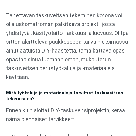
Siirry
sisältöön
Taitettavan taskuveitsen tekeminen kotona voi
olla uskomattoman palkitseva projekti, jossa
yhdistyvät käsityötaito, tarkkuus ja luovuus. Olitpa
sitten aloitteleva puukkoseppä tai vain etsimässä
ainutlaatuista DIY-haastetta, tämä kattava opas
opastaa sinua luomaan oman, mukautetun
taskuveitsen perustyökaluja ja -materiaaleja
käyttäen.
Mitä työkaluja ja materiaaleja tarvitset taskuveitsen
tekemiseen?
Ennen kuin aloitat DIY-taskuveitsiprojektin, kerää
nämä olennaiset tarvikkeet: