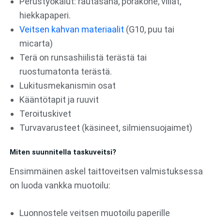
Perustyökalut: rautasaha, porakone, viilat,
hiekkapaperi.
Veitsen kahvan materiaalit
(G10, puu tai
micarta)
Terä on runsashiilistä terästä tai
ruostumatonta terästä.
Lukitusmekanismin osat
Kääntötapit ja ruuvit
Teroituskivet
Turvavarusteet (käsineet, silmiensuojaimet)
Miten suunnitella taskuveitsi?
Ensimmäinen askel taittoveitsen valmistuksessa
on luoda vankka muotoilu:
Luonnostele veitsen muotoilu paperille