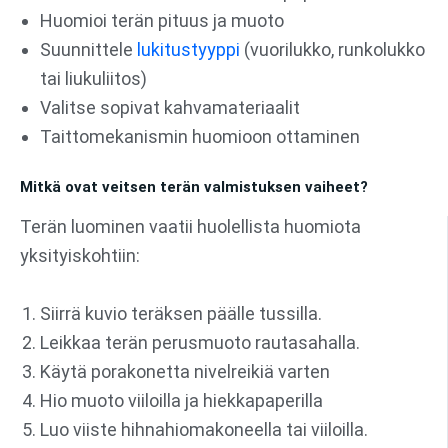
Huomioi terän pituus ja muoto
Suunnittele
lukitustyyppi
(vuorilukko, runkolukko
tai liukuliitos)
Valitse sopivat kahvamateriaalit
Taittomekanismin huomioon ottaminen
Mitkä ovat veitsen terän valmistuksen vaiheet?
Terän luominen vaatii huolellista huomiota
yksityiskohtiin:
Siirrä kuvio teräksen päälle tussilla.
Leikkaa terän perusmuoto rautasahalla.
Käytä porakonetta nivelreikiä varten
Hio muoto viiloilla ja hiekkapaperilla
Luo viiste hihnahiomakoneella tai viiloilla.