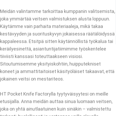
Meidän valintamme tarkoittaa kumppanin valitsemista,
joka ymmärtää veitsen valmistuksen alusta loppuun.
Käytämme vain parhaita materiaaleja, mikä takaa
kestävyyden ja suorituskyvyn jokaisessa räätälöidyssä
kappaleessa. Etsitpä sitten käytännöllistä työkalua tai
keräilyesinettä, asiantuntijatiimimme työskentelee
tiiviisti kanssasi toteuttaakseen visiosi.
Sitoutumisemme yksityiskohtiin, huipputekniset
koneet ja ammattitaitoiset käsityöläiset takaavat, että
jokainen veitsi on mestariteos.
HT Pocket Knife Factorylla tyytyväisyytesi on meille
etusijalla. Anna meidän auttaa sinua luomaan veitsen,
joka on yhtä ainutlaatuinen kuin sinäkin – valmistettu