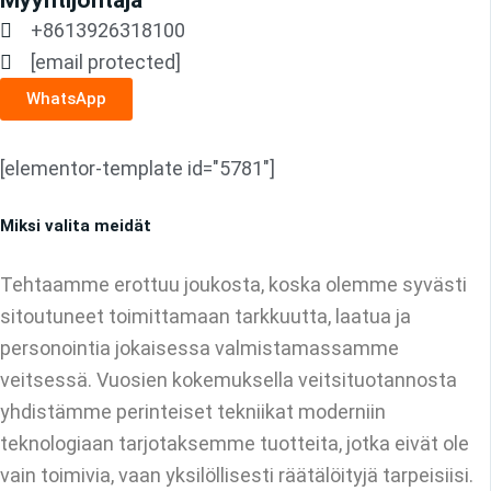
+8613926318100
[email protected]
WhatsApp
[elementor-template id="5781"]
Miksi valita meidät
Tehtaamme erottuu joukosta, koska olemme syvästi
sitoutuneet toimittamaan tarkkuutta, laatua ja
personointia jokaisessa valmistamassamme
veitsessä. Vuosien kokemuksella veitsituotannosta
yhdistämme perinteiset tekniikat moderniin
teknologiaan tarjotaksemme tuotteita, jotka eivät ole
vain toimivia, vaan yksilöllisesti räätälöityjä tarpeisiisi.