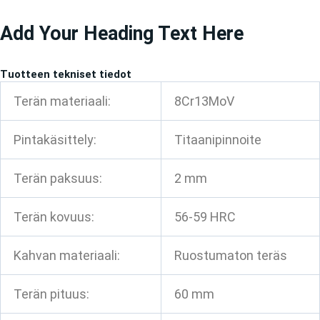
Siirry
Add Your Heading Text Here
sisältöön
Tuotteen tekniset tiedot
Terän materiaali:
8Cr13MoV
Pintakäsittely:
Titaanipinnoite
Terän paksuus:
2 mm
Terän kovuus:
56-59 HRC
Kahvan materiaali:
Ruostumaton teräs
Terän pituus:
60 mm