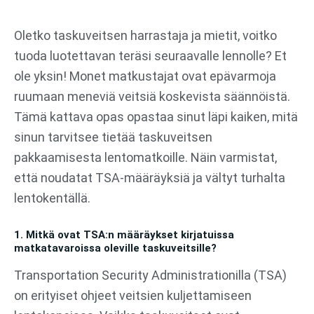
Siirry
sisältöön
Oletko taskuveitsen harrastaja ja mietit, voitko
tuoda luotettavan teräsi seuraavalle lennolle? Et
ole yksin! Monet matkustajat ovat epävarmoja
ruumaan meneviä veitsiä koskevista säännöistä.
Tämä kattava opas opastaa sinut läpi kaiken, mitä
sinun tarvitsee tietää taskuveitsen
pakkaamisesta lentomatkoille. Näin varmistat,
että noudatat TSA-määräyksiä ja vältyt turhalta
lentokentällä.
1. Mitkä ovat TSA:n määräykset kirjatuissa
matkatavaroissa oleville taskuveitsille?
Transportation Security Administrationilla (TSA)
on erityiset ohjeet veitsien kuljettamiseen