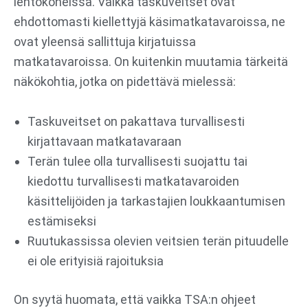
lentokoneissa. Vaikka taskuveitset ovat
ehdottomasti kiellettyjä käsimatkatavaroissa, ne
ovat yleensä sallittuja kirjatuissa
matkatavaroissa. On kuitenkin muutamia tärkeitä
näkökohtia, jotka on pidettävä mielessä:
Taskuveitset on pakattava turvallisesti
kirjattavaan matkatavaraan
Terän tulee olla turvallisesti suojattu tai
kiedottu turvallisesti matkatavaroiden
käsittelijöiden ja tarkastajien loukkaantumisen
estämiseksi
Ruutukassissa olevien veitsien terän pituudelle
ei ole erityisiä rajoituksia
On syytä huomata, että vaikka TSA:n ohjeet