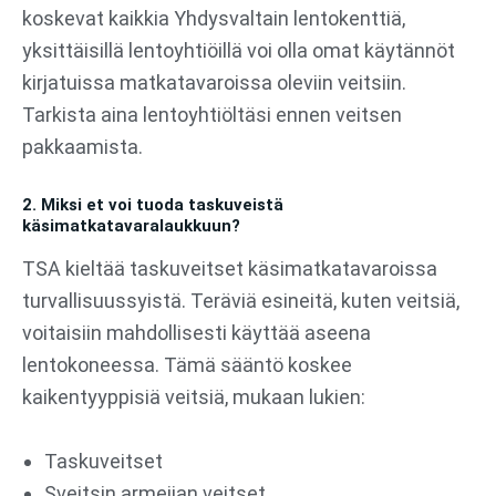
koskevat kaikkia Yhdysvaltain lentokenttiä,
yksittäisillä lentoyhtiöillä voi olla omat käytännöt
kirjatuissa matkatavaroissa oleviin veitsiin.
Tarkista aina lentoyhtiöltäsi ennen veitsen
pakkaamista.
2. Miksi et voi tuoda taskuveistä
käsimatkatavaralaukkuun?
TSA kieltää taskuveitset käsimatkatavaroissa
turvallisuussyistä. Teräviä esineitä, kuten veitsiä,
voitaisiin mahdollisesti käyttää aseena
lentokoneessa. Tämä sääntö koskee
kaikentyyppisiä veitsiä, mukaan lukien:
Taskuveitset
Sveitsin armeijan veitset