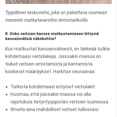
Tyypillinen taskuveitsi, joka on pakattava ruumaan
meneviin matkatavaroihin lentomatkoilla
8. Onko veitsien kanssa matkustamiseen liittyviä
kansainvälisiä näkökohtia?
Kun matkustat kansainvälisesti, on tärkeää tutkia
kohdemaasi veitsilakeja. Joissakin maissa on
tiukat veitsen omistamista ja kantamista
koskevat määräykset. Harkitse seuraavaa:
Tarkista kohdemaasi erityiset veitsilakit
Huomaa, että joissakin maissa voi olla
rajoituksia tietyntyyppisten veitsien tuonnissa
Ilmoita aina mahdolliset veitset tullessasi