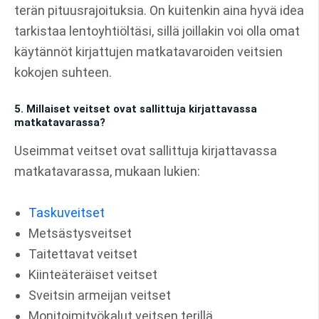
terän pituusrajoituksia. On kuitenkin aina hyvä idea
tarkistaa lentoyhtiöltäsi, sillä joillakin voi olla omat
käytännöt kirjattujen matkatavaroiden veitsien
kokojen suhteen.
5. Millaiset veitset ovat sallittuja kirjattavassa
matkatavarassa?
Useimmat veitset ovat sallittuja kirjattavassa
matkatavarassa, mukaan lukien:
Taskuveitset
Metsästysveitset
Taitettavat veitset
Kiinteäteräiset veitset
Sveitsin armeijan veitset
Monitoimityökalut veitsen terillä