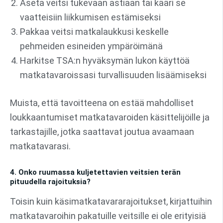
Aseta veitsi tukevaan astiaan tai kääri se
vaatteisiin liikkumisen estämiseksi
Pakkaa veitsi matkalaukkusi keskelle
pehmeiden esineiden ympäröimänä
Harkitse TSA:n hyväksymän lukon käyttöä
matkatavaroissasi turvallisuuden lisäämiseksi
Muista, että tavoitteena on estää mahdolliset
loukkaantumiset matkatavaroiden käsittelijöille ja
tarkastajille, jotka saattavat joutua avaamaan
matkatavarasi.
4. Onko ruumassa kuljetettavien veitsien terän
pituudella rajoituksia?
Toisin kuin käsimatkatavararajoitukset, kirjattuihin
matkatavaroihin pakatuille veitsille ei ole erityisiä