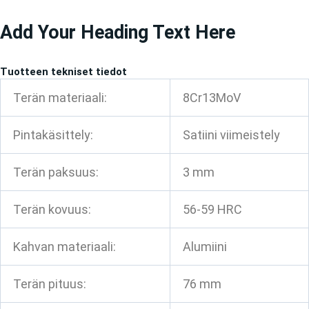
Siirry
Add Your Heading Text Here
sisältöön
Tuotteen tekniset tiedot
Terän materiaali:
8Cr13MoV
Pintakäsittely:
Satiini viimeistely
Terän paksuus:
3 mm
Terän kovuus:
56-59 HRC
Kahvan materiaali:
Alumiini
Terän pituus:
76 mm