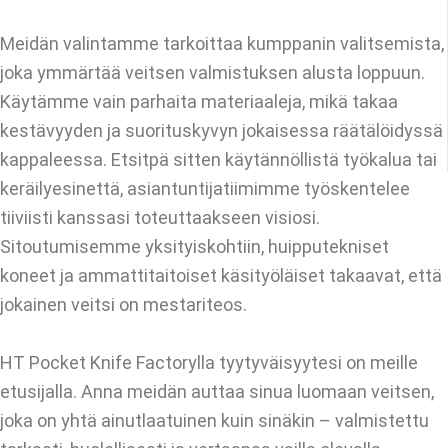
Meidän valintamme tarkoittaa kumppanin valitsemista,
joka ymmärtää veitsen valmistuksen alusta loppuun.
Käytämme vain parhaita materiaaleja, mikä takaa
kestävyyden ja suorituskyvyn jokaisessa räätälöidyssä
kappaleessa. Etsitpä sitten käytännöllistä työkalua tai
keräilyesinettä, asiantuntijatiimimme työskentelee
tiiviisti kanssasi toteuttaakseen visiosi.
Sitoutumisemme yksityiskohtiin, huipputekniset
koneet ja ammattitaitoiset käsityöläiset takaavat, että
jokainen veitsi on mestariteos.
HT Pocket Knife Factorylla tyytyväisyytesi on meille
etusijalla. Anna meidän auttaa sinua luomaan veitsen,
joka on yhtä ainutlaatuinen kuin sinäkin – valmistettu