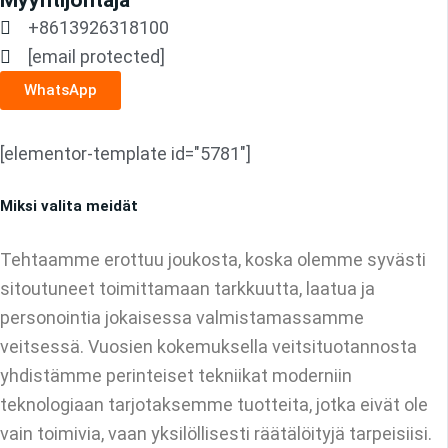
+8613926318100
[email protected]
WhatsApp
[elementor-template id="5781"]
Miksi valita meidät
Tehtaamme erottuu joukosta, koska olemme syvästi
sitoutuneet toimittamaan tarkkuutta, laatua ja
personointia jokaisessa valmistamassamme
veitsessä. Vuosien kokemuksella veitsituotannosta
yhdistämme perinteiset tekniikat moderniin
teknologiaan tarjotaksemme tuotteita, jotka eivät ole
vain toimivia, vaan yksilöllisesti räätälöityjä tarpeisiisi.