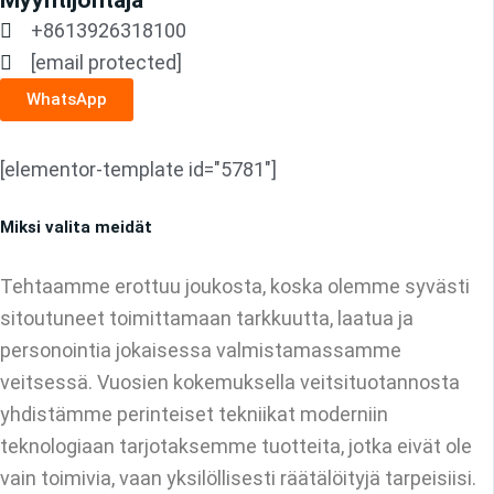
+8613926318100
[email protected]
WhatsApp
[elementor-template id="5781"]
Miksi valita meidät
Tehtaamme erottuu joukosta, koska olemme syvästi
sitoutuneet toimittamaan tarkkuutta, laatua ja
personointia jokaisessa valmistamassamme
veitsessä. Vuosien kokemuksella veitsituotannosta
yhdistämme perinteiset tekniikat moderniin
teknologiaan tarjotaksemme tuotteita, jotka eivät ole
vain toimivia, vaan yksilöllisesti räätälöityjä tarpeisiisi.