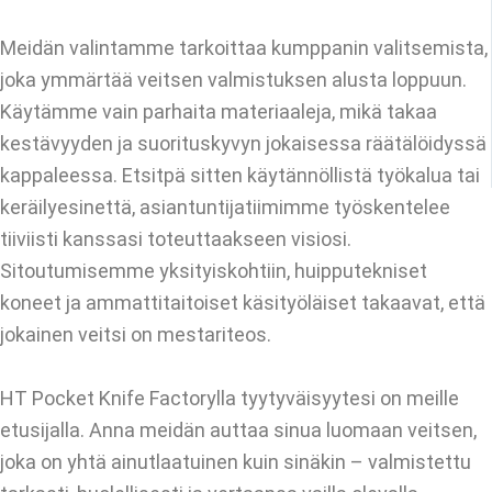
Meidän valintamme tarkoittaa kumppanin valitsemista,
joka ymmärtää veitsen valmistuksen alusta loppuun.
Käytämme vain parhaita materiaaleja, mikä takaa
kestävyyden ja suorituskyvyn jokaisessa räätälöidyssä
kappaleessa. Etsitpä sitten käytännöllistä työkalua tai
keräilyesinettä, asiantuntijatiimimme työskentelee
tiiviisti kanssasi toteuttaakseen visiosi.
Sitoutumisemme yksityiskohtiin, huipputekniset
koneet ja ammattitaitoiset käsityöläiset takaavat, että
jokainen veitsi on mestariteos.
HT Pocket Knife Factorylla tyytyväisyytesi on meille
etusijalla. Anna meidän auttaa sinua luomaan veitsen,
joka on yhtä ainutlaatuinen kuin sinäkin – valmistettu