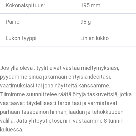
Kokonaispituus:
195 mm
Paino:
98 g
Lukon tyyppi:
Linjan lukko
Jos yllä olevat tyylit eivät vastaa mieltymyksiäsi,
pyydämme sinua jakamaan erityisiä ideoitasi,
vaatimuksiasi tai jopa näytteitä kanssamme.
Tiimimme suunnittelee räätälöityjä taskuveitsiä, jotka
vastaavat täydellisesti tarpeitasi ja varmistavat
parhaan tasapainon hinnan, laadun ja tehokkuuden
välillä. Jätä yhteystietosi, niin vastaamme 8 tunnin
kuluessa.