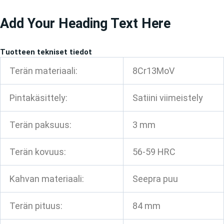
Siirry
Add Your Heading Text Here
sisältöön
Tuotteen tekniset tiedot
Terän materiaali:
8Cr13MoV
Pintakäsittely:
Satiini viimeistely
Terän paksuus:
3 mm
Terän kovuus:
56-59 HRC
Kahvan materiaali:
Seepra puu
Terän pituus:
84 mm