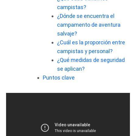
campistas?
¿Dónde se encuentra el
campamento de aventura
salvaje?
¿Cuál es la proporción entre
campistas y personal?
¿Qué medidas de seguridad
se aplican?
Puntos clave