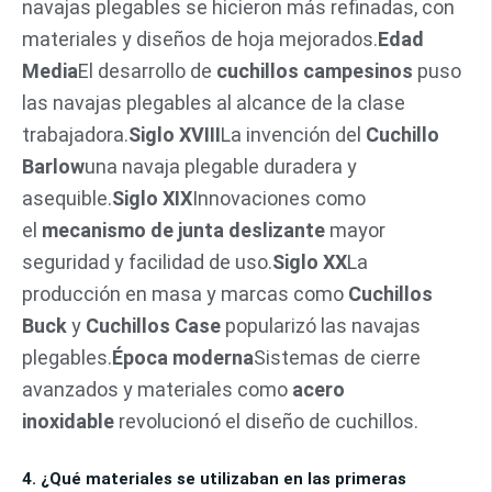
navajas plegables se hicieron más refinadas, con
materiales y diseños de hoja mejorados.
Edad
Media
El desarrollo de
cuchillos campesinos
puso
las navajas plegables al alcance de la clase
trabajadora.
Siglo XVIII
La invención del
Cuchillo
Barlow
una navaja plegable duradera y
asequible.
Siglo XIX
Innovaciones como
el
mecanismo de junta deslizante
mayor
seguridad y facilidad de uso.
Siglo XX
La
producción en masa y marcas como
Cuchillos
Buck
y
Cuchillos Case
popularizó las navajas
plegables.
Época moderna
Sistemas de cierre
avanzados y materiales como
acero
inoxidable
revolucionó el diseño de cuchillos.
4. ¿Qué materiales se utilizaban en las primeras